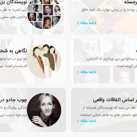
رجسته
نویسندگان بزر
بودند و در برخی موارد، یک شَبه خالق
این تجربه به نظر ب
واکنش های منفی، ق
ادامه مقاله
نگاهی به شخص
ریتانیایی می پردازیم که آثارشان،
دو نیرو در دنیا و
غان آورده است.
قدرتمندتر است: نیر
ادامه مقاله
 اساس اتفاقات واقعی
چوب جادو در
ه نظر می رسد که نویسندگان همیشه از
زندگی رولینگ و دا
لق داستان های به ظاهر خیالی استفاده
برتر خود ترغیب می 
ادامه مقاله