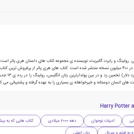
ئیه ۱۹۶۵، با نام های هنری جی. کی. رولینگ و رابرت گالبریث، نویسنده ی مجموعه کتاب های داستان
تایمز، میزان 
نی
ادبیات نوجوان
دهه 2000 میلادی
کتاب هایی که به بیش
ه به فیلم و سریال
زبان اصلی