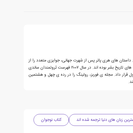
 هری پاتر است. داستان های هری پاتر پس از شهرت جهانی، جوایزی متعدد را از
آن خود کرد. این مجموعه ی داستانی به ۶۵ زبان و به طور تقریبی در ۴۰۰ میلیون نسخه منتشر شده است. کتاب های هری پاتر از پرفروش ترین کتاب های تاریخ بشر بوده اند. در سال ۲۰۰۷ فهرست ثروتمندان ساندی
ثروت رولینگ را حدود ۴۵۴ میلیون پوند (۱٫۰۷ میلیارد دلار) تخمین زد و در بین پولدارترین زنان انگلیس، رولینگ را در رده ی ۱۳ جدول قرار داد. مجله ی فوربز، رولینگ را در رده ی چهل و هشتمین
ترین زبان های دنیا ترجمه شده اند
کتاب نوجوان