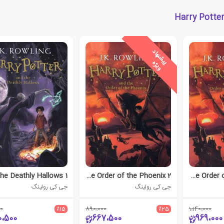
ی
ش
ن
ه
ا
د
و
ی
ژ
پ
ه
Harry Potter and the Order of the Phoenix 2
Harry Potter and the Order of the Phoenix 1
جی کی رولینگ
جی کی رولینگ
0
٪15
890،000
٪25
1،140،000
0،500
667،500
969،000