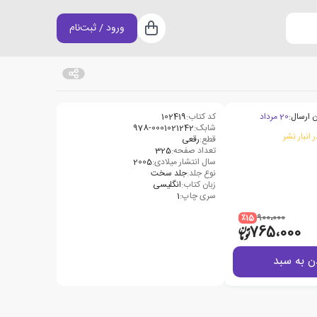
ورود / ثبت‌نام
سبد خرید
 ارسال:
20 مرداد
کد کتاب:
102419
شابک:
978-0001021242
 انبار نشر
قطع:
رقعی
تعداد صفحه:
325
سال انتشار میلادی:
2005
نوع جلد:
جلد سخت
زبان کتاب:
انگلیسی
سری چاپ:
1
٪15
900،000
765،000
ن به سبد