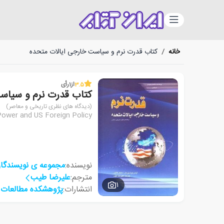
دسته‌بندی
خانه
/
کتاب قدرت نرم و سیاست خارجی ایالات متحده
3.5
از
1
رأی
کتاب قدرت نرم و سیاس
(دیدگاه های نظری تاریخی و معاصر)
Power and US Foreign Policy
نویسنده:
مجموعه ی نویسندگا
مترجم:
علیرضا طیب
1
انتشارات:
پژوهشکده مطالعات 