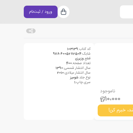
ورود / ثبت‌نام
سبد خرید
کد کتاب:
103139
شابک:
978-6005282504
قطع:
وزیری
تعداد صفحه:
400
سال انتشار شمسی:
1390
سال انتشار میلادی:
2010
نوع جلد:
شومیز
سری چاپ:
1
ناموجود
10،000
د، خبرم کن!