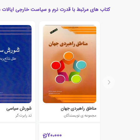
کتاب های مرتبط با قدرت نرم و سیاست خارجی ایالات 
مناطق راهبردی جهان
شورش سیاسی
مجموعه ی نویسندگان
تد رابرت گر
70،000