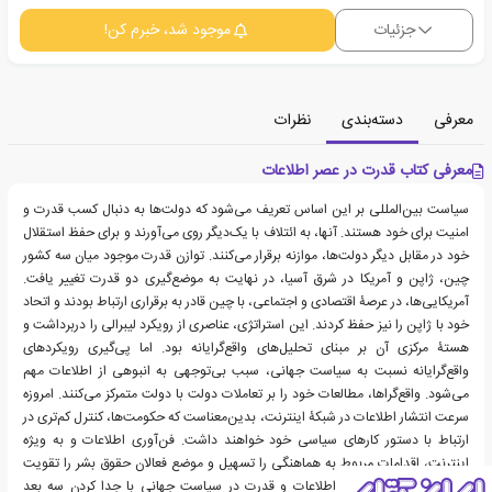
جزئیات
موجود شد، خبرم کن!
معرفی
دسته‌بندی
نظرات
معرفی کتاب قدرت در عصر اطلاعات
سیاست‌ بین‌المللی بر این اساس تعریف می‌شود که دولت‌ها به دنبال کسب قدرت و
امنیت برای خود هستند. آنها، به ائتلاف با یک‌دیگر روی می‌آورند و برای حفظ استقلال
خود در مقابل دیگر دولت‌ها، موازنه برقرار می‌کنند. توازن قدرت موجود میان سه کشور
چین، ژاپن و آمریکا در شرق آسیا، در نهایت به موضع‌گیری دو قدرت تغییر یافت.
آمریکایی‌ها، در عرصۀ اقتصادی و اجتماعی، با چین قادر به برقراری ارتباط بودند و اتحاد
خود با ژاپن را نیز حفظ کردند. این استراتژی، عناصری از رویکرد لیبرالی را دربرداشت و
هستۀ مرکزی آن بر مبنای تحلیل‌های واقع‌گرایانه بود. اما پی‌گیری رویکردهای
واقع‌گرایانه نسبت به سیاست جهانی، سبب بی‌توجهی به انبوهی از اطلاعات مهم
می‌شود. واقع‌گراها، مطالعات خود را بر تعاملات دولت با دولت متمرکز می‌کنند. امروزه
سرعت انتشار اطلاعات در شبکۀ اینترنت، بدین‌معناست که حکومت‌ها، کنترل کم‌تری در
ارتباط با دستور کارهای سیاسی خود خواهند داشت. فن‌آوری اطلاعات و به ویژه
اینترنت، اقدامات مربوط به هماهنگی را تسهیل و موضع فعالان حقوق بشر را تقویت
نموده است. درک رابطۀ اطلاعات و قدرت در سیاست جهانی با جدا کردن سه بعد