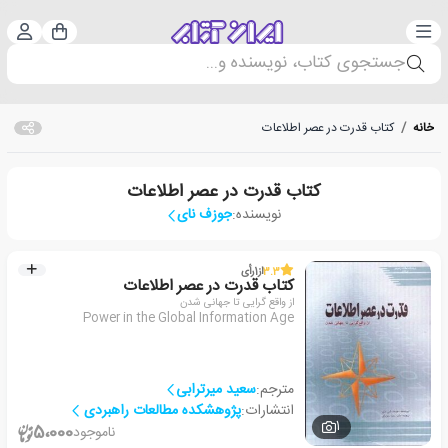
دسته‌بندی
ورود 
سبد خرید
جستجوی کتاب، نویسنده و...
خانه
/
کتاب قدرت در عصر اطلاعات
کتاب قدرت در عصر اطلاعات
نویسنده:
جوزف نای
3.3
از
1
رأی
کتاب قدرت در عصر اطلاعات
از واقع گرایی تا جهانی شدن
Power in the Global Information Age
مترجم:
سعید میرترابی
انتشارات:
پژوهشکده مطالعات راهبردی
1
5،000
ناموجود