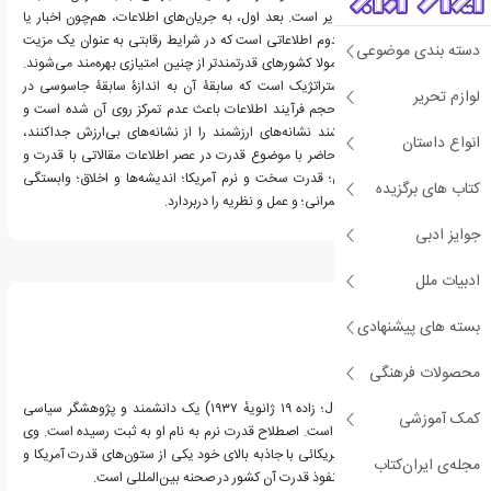
متفاوت اطلاعات امکان‌پذیر است. بعد اول، به جریان‌های اطلاعات، هم‌چون اخبار یا
آمار مربوط می‌شود. بعد دوم اطلاعاتی است که در شرایط رقابتی به عنوان یک مزیت
دسته بندی موضوعی
به کار گرفته می‌شود و معمولا کشورهای قدرتمندتر از چنین امتیازی بهره‌مند می‌شوند.
بعد سوم نیز اطلاعات استراتژیک است که سابقۀ آن به اندازۀ سابقۀ جاسوسی در
لوازم تحریر
زندگی بشر است. امروزه حجم فرآیند اطلاعات باعث عدم تمرکز روی آن شده است و
حکومت‌هایی که قادر باشند نشانه‌های ارزشمند را از نشانه‌های بی‌ارزش جداکنند،
انواع داستان
قدرت می‌یابند. مجموعۀ حاضر با موضوع قدرت در عصر اطلاعات مقالاتی با قدرت و
محدودیت‌های واقع‌گرایی؛ قدرت سخت و نرم آمریکا؛ اندیشه‌ها و اخلاق؛ وابستگی
کتاب های برگزیده
متقابل؛ جهانی شدن و حکمرانی؛ و عمل و نظریه را دربردارد.
جوایز ادبی
درباره جوزف نای
ادبیات ملل
بسته های پیشنهادی
محصولات فرهنگی
جوزف نای (Joseph Nye؛ زاده ۱۹ ژانویهٔ ۱۹۳۷) یک دانشمند و پژوهشگر سیاسی
کمک آموزشی
اهل ایالات متحده آمریکا است. اصطلاح قدرت نرم به نام او به ثبت رسیده است. وی
معتقد است که فرهنگ آمریکائی با جاذبه بالای خود یکی از ستون‌های قدرت آمریکا و
مجله‌ی ایران‌کتاب
یکی از مهمترین ابزارهای نفوذ قدرت آن کشور در صحنه بین‌المللی است.