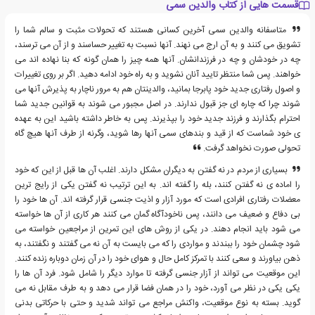
قسمت هایی از کتاب والدین سمی
متاسفانه والدین سمی آخرین کسانی هستند که تحولات مثبت و سالم شما را
تشویق می کنند و به آن ارج می نهند. آنها نسبت به تغییر حساسند و از آن می ترسند،
چه در خودشان و چه در فرزندانشان. آنها همه چیز را همان گونه که بنا نهاده اند می
خواهند. پس شما منتظر تایید آنان نشوید و به راه خود ادامه دهید. اگر بر روی تغییرات
و اصول رفتاری جدید خود پابرجا بمانید، والدینتان هم به مرور ناچار به پذیرش آنها می
شوند چرا که چاره ای جز قبول ندارند. در اصل مجبور می شوند به قوانین جدید شما
احترام بگذارند و فرزند جدید خود را بپذیرند. پس به خاطر داشته باشید این به عهده
ی خود شماست که از قید و بندهای سمی آنها رها شوید، وگرنه از طرف آنها هیچ گاه
تحولی صورت نخواهد گرفت.
بسیاری از مردم در نه گفتن به دیگران مشکل دارند. اغلب آن ها قبل از این که خود
را اماده ی نه گفتن کنند، بله را گفته اند. به این ترتیب نه گفتن یکی از رایج ترین
معضلات رفتاری افرادی است که مورد آزار و اذیت جنسی قرار گرفته اند. آن ها خود را
بی دفاع و ضعیف می دانند، پس ناخودآگاه گمان می کنند هر کاری از آن ها خواسته
می شود باید انجام دهند. در یکی از روش های این تمرین از مراجعین خواسته می
شود چشمان خود را ببندند و مواردی را که می بایست به آن نه می گفتند و نگفتند، به
ذهن بیاورند و سعی کنند با تمرکز کامل حال و هوای خود را در آن زمان دوباره زنده کنند.
این موقعیت می تواند از آزار جنسی گرفته تا موارد دیگر را شامل شود. فرد آن ها را
یکی یکی در نظر می آورد، خود را در همان فضا قرار می دهد و به طرف مقابل نه می
گوید. بسته به نوع موقعیت، واکنش مراجع می تواند شدید و حتی با حرکاتی بدنی