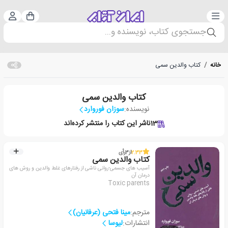
دسته‌بندی
ورود 
سبد خرید
جستجوی کتاب، نویسنده و...
خانه
/
کتاب والدین سمی
کتاب والدین سمی
نویسنده:
سوزان فوروارد
13
ناشر این کتاب را منتشر کرده‌اند
2.33
از
3
رأی
کتاب والدین سمی
آسیب های جسمی-روانی ناشی از رفتارهای غلط والدین و روش های
درمان آن
Toxic parents
مترجم:
مینا فتحی (عرفانیان)
انتشارات:
لیوسا