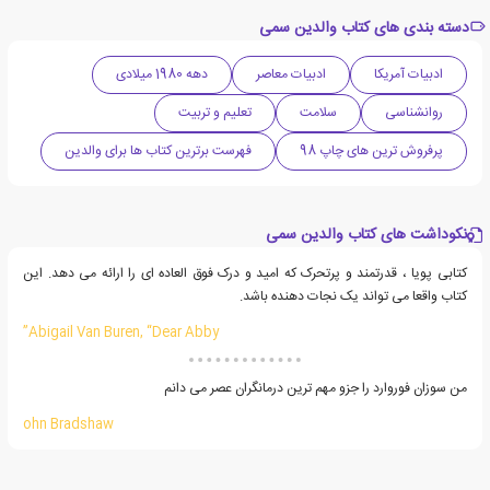
دسته بندی های کتاب والدین سمی
ادبیات آمریکا
ادبیات معاصر
دهه 1980 میلادی
روانشناسی
سلامت
تعلیم و تربیت
پرفروش ترین های چاپ 98
فهرست برترین کتاب ها برای والدین
نکوداشت های کتاب والدین سمی
کتابی پویا ، قدرتمند و پرتحرک که امید و درک فوق العاده ای را ارائه می دهد. این
کتاب واقعا می تواند یک نجات دهنده باشد.
Abigail Van Buren, “Dear Abby”
من سوزان فوروارد را جزو مهم ترین درمانگران عصر می دانم
ohn Bradshaw