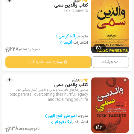
3.2
از
1
رأی
کتاب والدین سمی
Toxic parents
مترجم:
رقیه کریمی
انتشارات:
آتیسا
2
228،000
ناموجود
جزئیات
موجود شد، خبرم کن!
3.3
از
1
رأی
کتاب والدین سمی
بررسی رفتارهای نادرست والدین و بازپس گیری زندگی خود
Toxic parents : overcoming their hurtful legacy
and reclaiming your life
مترجم:
امیرعلی فتح الهی
انتشارات:
نیک فرجام
2
138،000
ناموجود