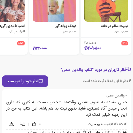
تربیت سالم در خانه
کودک بهانه گیر
انضباط بدون گریه
جین نلسن
ویلیام سیرز
الیزابت پنتلی
٪15
455،000
٪10
22،000
409،500
نظر کاربران در مورد "کتاب والدین سمی"
نظر خود را بنویسید
4
نظر تا این لحظه ثبت شده است
- والدین سمی
خیلی مفیده به نظرم. بعضی وقت‌ها اشخاص نسبت به کاری که دارن
انجام میدن آگاه نسیتن، شاید بدون نیت بد هم باشه. این کتاب به من در
این زمینه خیلی کمک کرد.
1404/03/04
|
توسط
کاربر سایت
0
|
|