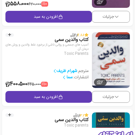
2
558،000
٪10
620،000
جزئیات
افزودن به سبد
4.88
از
4
رأی
کتاب والدین سمی
آسیب های جسمی و روانی ناشی از برخورد غلط والدین و روش های
درمان آن
Toxic Parents
مترجم:
شهرام ظریف
انتشارات:
سما
2
400،500
٪10
445،000
جزئیات
افزودن به سبد
3.2
از
1
رأی
کتاب والدین سمی
Toxic parents