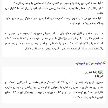
• آیا بعد از گذراندن وقت با والدین، واکنشی شدید احساسی یا جسمی دارید؟
• آیا والدینتان شما را با تهدید یا گناه کنترل می کنند؟ آیا آنها با پول شما را کنترل می
کنند؟
• آیا احساس می کنید مهم نیست که چه کاری انجام می دهید، هرگز برای والدین خود
به اندازه کافی خوب نیستید؟
در این راهنمایی قابل توجه خودیاری، دکتر سوزان فوروارد تاریخچه های موردی و
صداهای واقعی زندگی فرزندان بزرگسال والدین سمی را ترسیم می کند تا به شما کمک
کند خود را از الگوهای ناامید کننده ی رابطه تان با والدین رهایی دهید و دنیای جدیدی
را کشف کنید سرشار از اعتماد به نفس، قدرت درونی و استقلال عاطفی.
درباره سوزان فوروارد
سوزان فوروارد، زاده ی 14 می 1938، درمانگر و نویسنده ای آمریکایی است. او
همچنین به عنوان مدرس و مشاور با بسیاری از نهادهای روانپزشکی و درمانی جنوب
کالیفرنیا همکاری کرده است. چندین کتاب فوروارد در فهرست پرفروش ترین کتاب های
نیویورک تایمز قرار داشته اند.