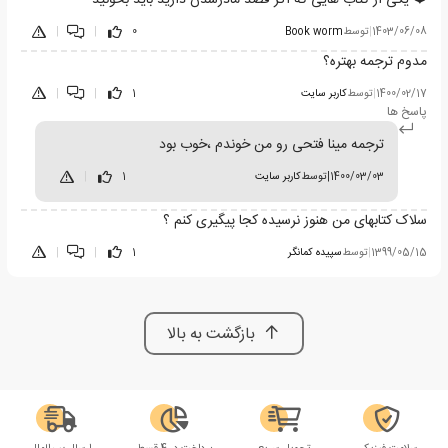
❤️ یکی از کتاب هایی که اگر قصد مادرشدن دارید باید بخونید
1403/06/08
|
توسط
Book worm
0
|
|
مدوم ترجمه بهتره؟
1400/02/17
|
توسط
کاربر سایت
1
|
|
پاسخ ها
ترجمه مینا فتحی رو من خوندم ،خوب بود
1400/03/03
|
توسط
کاربر سایت
1
|
سلاک کتابهای من هنوز نرسیده کجا پیگیری کنم ؟
1399/05/15
|
توسط
سپیده کمانگر
1
|
|
بازگشت به بالا