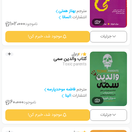
مترجم:
بهناز همتی
انتشارات:
السانا
2
102،000
ناموجود
جزئیات
موجود شد، خبرم کن!
4.2
از
2
رأی
کتاب والدین سمی
Toxic parents
مترجم:
فاطمه موحدپارسه
انتشارات:
الینا
1
60،000
ناموجود
جزئیات
موجود شد، خبرم کن!