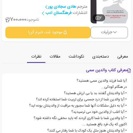
مترجم:
هادی سجادی پور
انتشارات:
فرهنگستان ادب
2
700،000
ناموجود
جزئیات
موجود شد، خبرم کن!
معرفی
دسته‌بندی
نکوداشت
مقالات
نظرات
معرفی کتاب والدین سمی
آیا شما فرزند والدین سمی هستید؟
در هنگام کودکی...
• آیا والدینتان گفتند بد یا بی ارزش هستید؟
• آیا والدین شما از درد جسمی برای تربیت شما استفاده کرده اند؟
• آیا به دلیل مشکلات آنها شما مجبور به مراقبت از والدینتان بوده اید؟
• آیا اغلب از والدین خود می ترسیدید؟
• آیا والدین شما با شما کاری کردند که باید مخفی نگه داشته شود؟
اکنون که یک فرد بالغ هستید ...
• آیا والدینتان هنوز مثل یک کودک با شما رفتار می کنند؟