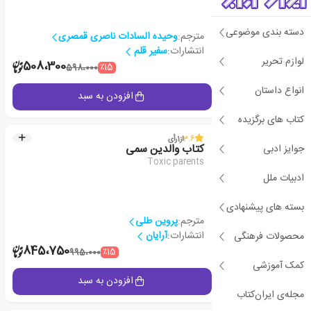
دسته بندی موضوعی
مترجم:
وحیده السادات ناصری قمصری
انتشارات:
سفیر قلم
لوازم تحریر
2
508،300
٪15
598،000
انواع داستان
جزئیات
افزودن به سبد
کتاب های برگزیده
3.6
از
1
رأی
جوایز ادبی
کتاب والدین سمی
Toxic parents
ادبیات ملل
بسته های پیشنهادی
مترجم:
پروین طلی
انتشارات:
آرایان
محصولات فرهنگی
1
845،750
٪15
995،000
کمک آموزشی
جزئیات
افزودن به سبد
مجله‌ی ایران‌کتاب