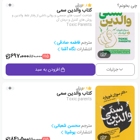
چی بخونم؟
3.8
از
1
رأی
کتاب والدین سمی
شناخت آسیب های جسمی و روانی ناشی از رفتار غلط والدین و
روش های کنترل و درمان آن
Toxic Parents
مترجم:
فاطمه صادقی
انتشارات:
نگاه آشنا
2
697،000
٪15
820،000
جزئیات
افزودن به سبد
3.9
از
1
رأی
کتاب والدین سمی
Toxic parents
مترجم:
محسن شعبانی
انتشارات:
یوشیتا
2
841،500
٪15
990،000