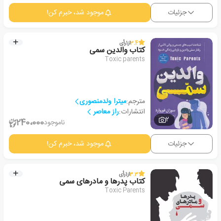
جزئیات
موجود شد، خبرم کن!
3.4
از
1
رأی
کتاب والدین سمی
Toxic parents
مترجم:
میترا ولدمنصوری
انتشارات:
راز معاصر
2
240،000
ناموجود
جزئیات
موجود شد، خبرم کن!
3.3
از
1
رأی
کتاب پدرها و مادرهای سمی
Toxic Parents