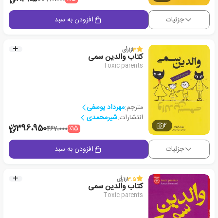
جزئیات
افزودن به سبد
3
از
1
رأی
کتاب والدین سمی
Toxic parents
مترجم:
مهرداد یوسفی
انتشارات:
شیرمحمدی
2
396،950
٪15
467،000
جزئیات
افزودن به سبد
3.5
از
1
رأی
کتاب والدین سمی
Toxic parents