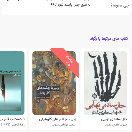
چیز / تو به هیچ چیز / او به هیچ چیز، پایبند نبود /
چی بخونم؟
کتاب های مرتبط با رگباد
ی
ش
ن
ه
ا
د
و
ی
ژ
پ
ه
حال ساده ی نهایی
زنی با چشم های کلروفیلی
شهاب نادری مقدم
سعید توانایی مروی
رضا کاظمی (1349)