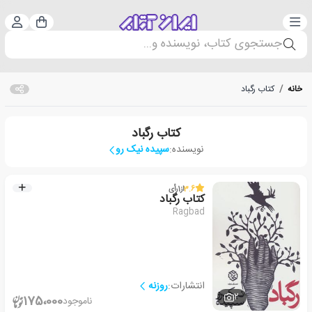
دسته‌بندی
ورود 
سبد خرید
جستجوی کتاب، نویسنده و...
خانه
/
کتاب رگباد
کتاب رگباد
نویسنده:
سپیده نیک رو
3.6
از
1
رأی
کتاب رگباد
Ragbad
انتشارات:
روزنه
2
175،000
ناموجود