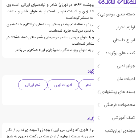
سپیده نیک‌رو (متولد اردیبهشت ۱۳۶۳ در تهران) شاعر و ترانه‌سرای ایرانی است.وی
دارای مدرک کارشناسی ارشد زبان و ادبیات فارسی است.او به عنوان شاعر و منتقد،
دسته بندی موضوعی
اشعار و مقالاتی در مطبوعات منتشر کرده‌است.
برای انتشار مقالات نقد ادبی در ماهنامه تجربه در بخش رسانه‌های نوشتاری هفدهمین
لوازم تحریر
دوره جشنواره کتاب و رسانه نامزد دریافت جایزه شده‌است.
بخشی از مقاله پایان‌نامه او با عنوان بررسی عناصر موسیقایی شعر منثور دهه هشتاد در
انواع داستان
چهار بخش در مجله تزرو منتشر شده‌است.
سپیده نیک‌رو در حال حاضر به عنوان روزنامه‌نگار با خبرگزاری ایرنا همکاری می‌کند.
کتاب های برگزیده
جوایز ادبی
دسته بندی های کتاب رگباد
ادبیات ملل
ادبیات معاصر
شعر
ادبیات ایران
شعر ایرانی
بسته های پیشنهادی
شعر نو
محصولات فرهنگی
کمک آموزشی
قسمت هایی از کتاب رگباد
به نبودنت خو می گیرم / طوری که وقتی می آیی / وجدان آسوده ای ندارم / انگار
مجله‌ی ایران‌کتاب
چیزی به بالشم بدهکارم / چیزی به ساعت دیواری / او درست می گفت / جهان به هیچ