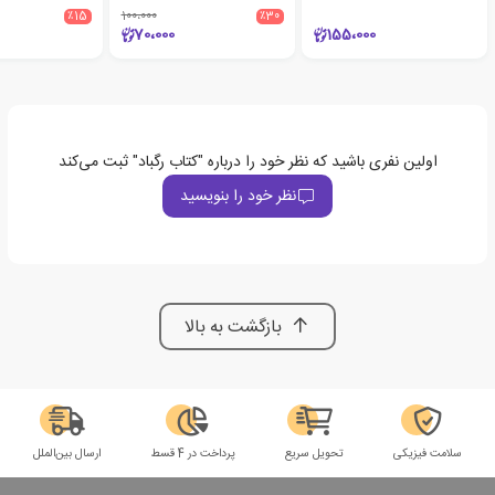
٪15
100،000
٪30
70،000
155،000
اولین نفری باشید که نظر خود را درباره "کتاب رگباد" ثبت می‌کند
نظر خود را بنویسید
بازگشت به بالا
سلامت فیزیکی
تحویل سریع
پرداخت در 4 قسط
ارسال بین‌الملل