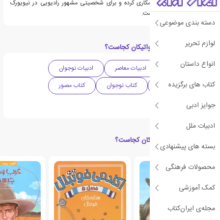
درام با CBS و ABC همکاری کرده و برای شخصیتی مشهور رادیویی در نیویورک
مطالب کمدی را نگاشته است.
دسته بندی موضوعی
لوازم تحریر
دسته بندی های کتاب واتیکان کجاست؟
انواع داستان
ادبیات آمریکا
ادبیات معاصر
ادبیات نوجوان
کتاب های برگزیده
دهه 2010 میلادی
کتاب نوجوان
کتاب مصور
دانستنی ها
جوایز ادبی
ادبیات ملل
کتاب های مرتبط با واتیکان کجاست؟
بسته های پیشنهادی
محصولات فرهنگی
ی
ش
ن
ه
ا
د
و
ی
ژ
پ
ه
کمک آموزشی
مجله‌ی ایران‌کتاب