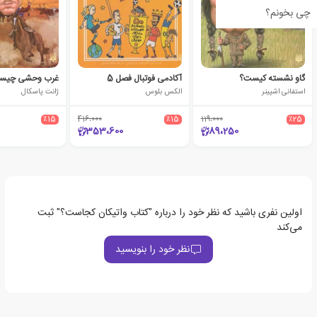
چی بخونم؟
گاو نشسته کیست؟
آکادمی فوتبال فصل 5
غرب وحشی چیس
استفانی اشپینر
الکس بلوس
ژانت پاسکال
٪15
416،000
٪15
119،000
٪25
353،600
89،250
اولین نفری باشید که نظر خود را درباره "کتاب واتیکان کجاست؟" ثبت
می‌کند
نظر خود را بنویسید