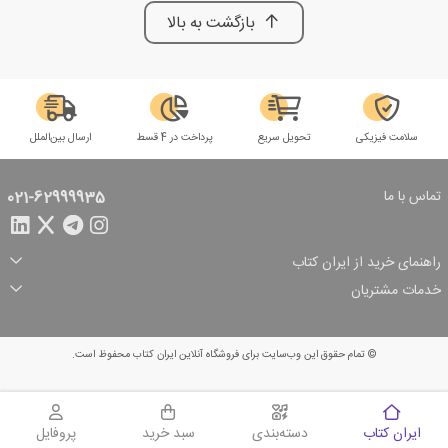
بازگشت به بالا
سلامت فیزیکی
تحویل سریع
پرداخت در 4 قسط
ارسال بین‌الملل
تماس با ما
021-62999935
راهنمای خرید از ایران کتاب
ثبت سفارش
شیوه پرداخت
خدمات مشتریان
تخفیف‌های خرید
شرایط ارسال سفارش
درباره ما
شرایط استفاده
حریم خصوصی
پیگیری سفارش
بازگرداندن سفارش
پرسش‌های متداول
© تمام حقوق این وب‌سایت برای فروشگاه آنلاین ایران کتاب محفوظ است.
سبد خرید
ایران کتاب
دسته‌بندی
سبد خرید
پروفایل