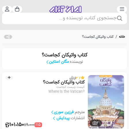
دسته‌بندی
ورود 
سبد خرید
جستجوی کتاب، نویسنده و...
خانه
/
کتاب واتیکان کجاست؟
کتاب واتیکان کجاست؟
نویسنده:
مگان استاین
3.7
از
1
رأی
کتاب واتیکان کجاست؟
کیست چیست کجاست
Where Is the Vatican?
مترجم:
فرزین سوری
انتشارات:
پیدایش
2
101،150
٪15
119،000