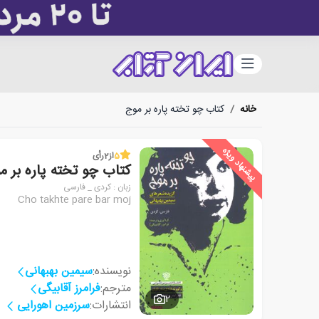
دسته‌بندی
خانه
/
کتاب چو تخته پاره بر موج
پیشنهاد ویژه
5
از
2
رأی
کتاب چو تخته پاره بر م
زبان : کردی _ فارسی
Cho takhte pare bar moj
نویسنده:
سیمین بهبهانی
مترجم:
فرامرز آقابیگی
2
انتشارات:
سرزمین اهورایی