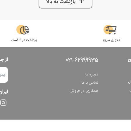
بازگشت به بالا
تحویل سریع
پرداخت در 4 قسط
ن
از ج
021-62999935
درباره ما
ل
تماس با ما
همکاری در فروش
ایران