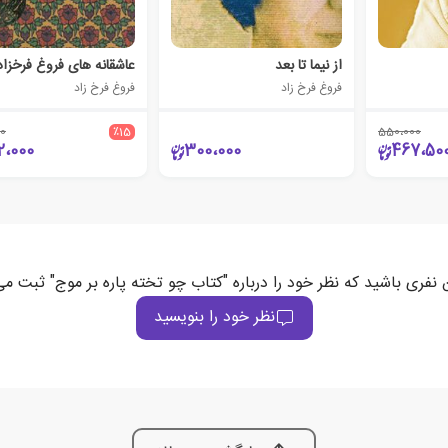
از نیما تا بعد
عاشقانه های فروغ فرخزاد
فروغ فرخ زاد
فروغ فرخ زاد
0
٪15
550،000
2،000
300،000
467،50
 نفری باشید که نظر خود را درباره "کتاب چو تخته پاره بر موج" ثبت می
نظر خود را بنویسید