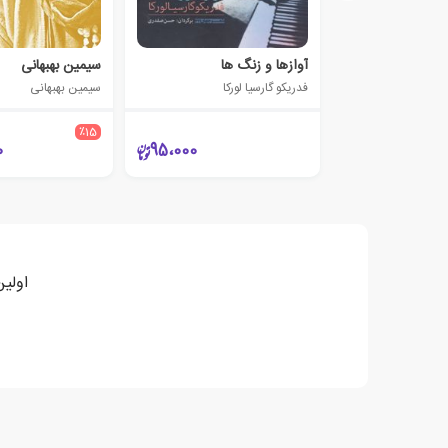
آوازها و زنگ ها
سیمین بهبهانی
فدریکو گارسیا لورکا
سیمین بهبهانی
٪15
0
95،000
اولین