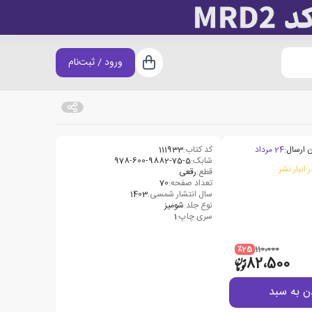
ورود / ثبت‌نام
سبد خرید
 ارسال:
24 مرداد
کد کتاب:
111933
شابک:
‫‭978-600-9882-75-5‬‬
 انبار نشر
قطع:
رقعی
تعداد صفحه:
70
سال انتشار شمسی:
1403
نوع جلد:
شومیز
سری چاپ:
1
٪25
110،000
82،500
ن به سبد