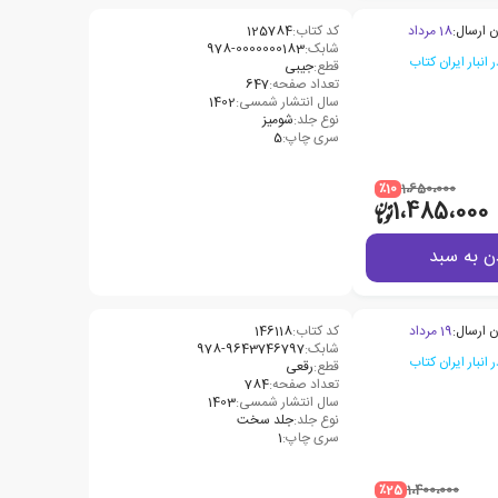
ن ارسال:
18 مرداد
کد کتاب:
125784
شابک:
978-0000000183
قطع:
جیبی
تعداد صفحه:
647
سال انتشار شمسی:
1402
نوع جلد:
شومیز
سری چاپ:
5
٪10
1،650،000
1،485،000
ن به سبد
ن ارسال:
19 مرداد
کد کتاب:
146118
شابک:
978-9643746797
قطع:
رقعی
تعداد صفحه:
784
سال انتشار شمسی:
1403
نوع جلد:
جلد سخت
سری چاپ:
1
٪25
1،400،000