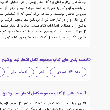
نیما شاعری پرکار و فعال بود که اشعار زیادی را طی سالیان فعال
از وفاتش، این آثار به صورت پراکنده موجود بود و برخی از 
سیروس طاهباز، نویسنده و مترجم بزرگ کشور که از شیفتگان ن
آوری آثار او را در کنار چند تن از نزدیکان نیما برعهده گرفت و
یوشیج را با همکاری انتشارات نگاه، منتشر ساخت. از دفاتر مشهور
گل مهتاب، خواب زمستانی، من لبخند، مرغ غم، چشمه ی کوچک، ا
مثنوی رنگ پریده، پانزده سال گذشت و خوشی من اشاره کرد.
دسته بندی های کتاب مجموعه کامل اشعار نیما یوشیج
دهه 1940 میلادی
شعر
ادبیات ایران
قسمت هایی از کتاب مجموعه کامل اشعار نیما یوشیج
چون باد صبا به دشت می کرد شتاب کردش گل سرخ تازه بشکفت
انکارم نیست چون از همه زیباتری این برگ دراز آورده است که ت