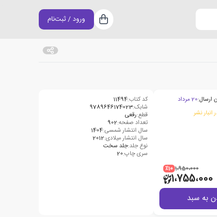
ورود / ثبت‌نام
سبد خرید
 ارسال:
20 مرداد
کد کتاب:
11494
شابک:
9789646174023
 انبار نشر
قطع:
رقعی
تعداد صفحه:
902
سال انتشار شمسی:
1404
سال انتشار میلادی:
2012
نوع جلد:
جلد سخت
سری چاپ:
20
٪10
1،950،000
1،755،000
ن به سبد