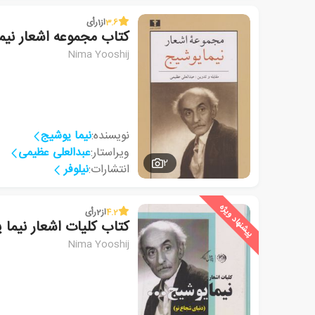
3.6
از
1
رأی
کتاب مجموعه اشعار نیم
Nima Yooshij
نویسنده:
نیما یوشیج
ویراستار:
عبدالعلی عظیمی
2
انتشارات:
نیلوفر
پیشنهاد ویژه
4.2
از
2
رأی
کتاب کلیات اشعار نیما 
Nima Yooshij