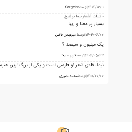
1404/12/11
|
توسط
Sargeist
- کلیات اشعار نیما یوشیج
بسیار پر معنا و زیبا
1404/06/22
|
توسط
امیرعباس فاضل
یک میلیون و سیصد ؟
1402/05/23
|
توسط
کاربر سایت
نیما، قله‌ی شعر نو فارسی است و یکی از بزرگ‌ترین هنر
1401/07/07
|
توسط
محمد نصیری