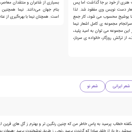
یت هنری از خود بر جا گذاشت اما پس
بسیاری از شاعران و منتقدان معاصر، ا
اشعار دست نویس وی مفقود شد. لذا
بنام جهان می‌دانند. نیما همچنین 
یما یوشیج محسوب می شود، کار جمع
است. همچنان نیما با بهره‌گیری از عن
 سرانجام مجموعه ی کامل اشعار نیما
 این مجموعه می توان به امید پلید،
ز ترکش روزگار، خانواده ی سرباز،
شعر ایرانی
شعر نو
ه خطاب پرسید به پاس خاطر من که چنین رنگین تر و بهترم ز گل های قرین از 
ا بپوشد رخ باز از خلق مبادا که گزندت برسد رنجی ز طریق نوشخندت برسد -هیهات 