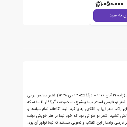
1،050،000
ن به سبد
علی اسفندیاری مشهور به نیما یوشیج (زادهٔ ۲۱ آبان ۱۲۷۶ – درگذشتهٔ ۱۳ دی ۱۳۳۸) شاعر معاصر ایرانی
 شعر نو فارسی است. نیما یوشیج با مجموعه تأثیرگذار افسانه، که
اکد شعر ایران، انقلابی به پا کرد. نیما آگاهانه تمام بنیادها و
ش کشید. شعر نو عنوانی بود که خودِ نیما بر هنر خویش نهاده‌
فارسی وامدار این انقلاب و تحولی هستند که نیما نوآور آن بود.