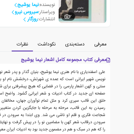
نویسنده:
نیما یوشیج
ویراستار:
سیروس نیرو
2
انتشارات:
روزگار
معرفی
دسته‌بندی
نکوداشت
نظرات
معرفی کتاب مجموعه کامل اشعار نیما یوشیج
علی اسفندیاری با نام هنری نیما یوشیج، بنیان گذار و پدر شعر
نویس شهیر ایرانی است که عمده ی شهرتش، درخشش نام او ب
سنتی و کهن اشعار پارسی را در فضایی که هیچ پیشرفتی برای 
صفحه ای جدید در کتاب ادبیات و شعر ایرانی گشود. واضح اس
خلق این قالب سپری کرد و مثل تمام نوآوران جهان، مخالفان و
رسیدن به این قالب، مرحله به مرحله با جایگزین کردن متغییر
شجاعت فکری و قلم او ناشی می شد. وی ابتدا به سرودن در 
سرودن درقالب شعر کهن با مضامین نو را در پیش گرفت و نهایتا 
را که هم در سبک و هم در مضمون جدید بود به ادبیات ایران معر