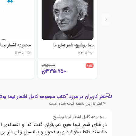
نیما یوشیج- شعر زمان ما
نیما یوشیج
نیما یوشیج
395،000
٪15
335،750
نظر کاربران در مورد "کتاب مجموعه کامل اشعار نیما یوش
4
نظر تا این لحظه ثبت شده است
- مجموعه کامل اشعار نیما یوشیج
در غنای شعر نیما هیچ نمی‌توان گفت که او افسانه‌ی
دانستند فقط بخوانید و به تحول و پتانسیل زبان فارسی ن