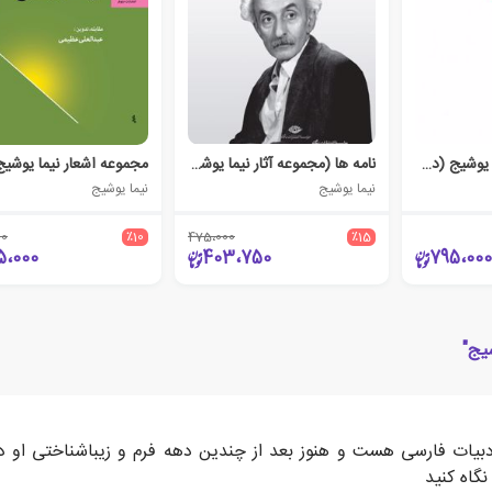
مجموعه اشعار نیما یوشیج (دوره ی باران)
نامه ها (مجموعه آثار نیما یوشیج )
مجموعه‌ اشعار نیما یوشیج
نیما یوشیج
نیما یوشیج
00
٪10
475،000
٪15
5،000
403،750
795،000
یج"
 ادبیات فارسی هست و هنوز بعد از چندین دهه فرم و زیباشناختی او
گاه کنید