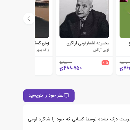
مجموعه اشعار لویی آراگون
زمان گمشده
لویی آراگون
ژاک پرور
575،000
٪15
850،0
4،200
488،750
76
نظر خود را بنویسید
 درست درک نشده توسط کسانی که خود را شاگرد او‌می