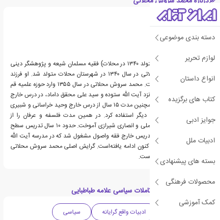
درباره محمد سروش محلاتی
دسته بندی موضوعی
لوازم تحریر
محمد سروش محلاتی (متولد ۱۳۴۰ در محلات) فقیه مسلمان شیعه و پژوهشگر دینی
معاصر است. سروش محلاتی در سال ۱۳۴۰ در شهرستان محلات متولد شد. او فرزند
انواع داستان
خلیل سروش محلاتی است. محمد سروش محلاتی در سال ۱۳۵۵ وارد حوزه علمیه قم
شد. پس از دروس سطح نزد آیت الله ستوده و سید علی محقق داماد، در درس خارج
کتاب های برگزیده
حائری یزدی حاضر شد، همچنین مدت ۱۵ سال از درس خارج وحید خراسانی و شبیری
زنجانی و برخی استادان دیگر استفاده کرد. در همین مدت فلسفه و عرفان را از
جوایز ادبی
حسن‌زاده آملی، جوادی آملی و انصاری شیرازی آموخت. حدود ۱۰ سال تدریس سطح
عالی داشت و سپس به تدریس خارج فقه واصول مشغول شد که در مدرسه آیت الله
ادبیات ملل
گلپایگانی، از سال۱۳۷۷ تا کنون ادامه یافته‌است. گرایش اصلی محمد سروش محلاتی
در پژوهش، فقه سیاسی است.
بسته های پیشنهادی
محصولات فرهنگی
دسته بندی های کتاب تاملات سیاسی علامه طباطبایی
کمک آموزشی
ادبیات معاصر
ادبیات واقع گرایانه
سیاسی