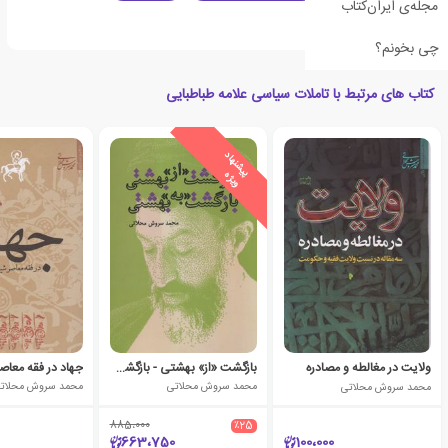
مجله‌ی ایران‌کتاب
ادبیات ایران
چی بخونم؟
کتاب های مرتبط با تاملات سیاسی علامه طباطبایی
ی
ش
ن
ه
ا
د
و
ی
ژ
پ
ه
ولایت در مغالطه و مصادره
بازگشت «از» بهشتی - بازگشت «به» بهشتی
جهاد در فقه معاص
محمد سروش محلاتی
محمد سروش محلاتی
محمد سروش محلات
885،000
٪25
663،750
100،000