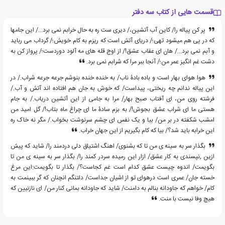
قسمت هایی از کتاب سه دفتر
پر کن پیاله را/ کاین آب آتشین،/ دیری ست ره به حال خرابم نمی برد.../ این جامها
که در پی هم میشود تهی؛/ دریای آتش است که ریزم به کام خویش؛/ گرداب می رباید
و آبم نمی برد.../ هان ای عقاب عشق!/ از اوج قله های مه آلود دوردست؛/ پرواز کن به
دشت غم انگیز عمر من؛/ آنجا ببر مرا که شرابم نمی برد.
هوا هوای بهار است و باده بادۀ ناب/ به خنده خنده بنوشم جرعه جرعه شراب./ در
این پیاله ندانم چه ریختی، پیداست/ که خوش به جان هم افتاده اند آتش و آب./
فرشته روی من، ای آفتاب صبح بهار/ مرا به جامی از این آتشین دریاب./ به جام
هستی ما ای شراب عشق بجوش!/ به بزم سادۀ ما ای چراغ ماه بتاب!/ گل امید من
امشب شکفته در بر من/ بیا و یک نفس ای چشم سرنوشت بخواب./ مگر نه خاک ره
این خرابه باید شد؟/ بیا که کام بگیریم از این جهان خراب.
بگذار سر به سینه ی من تا که بشنوی/ اهنگ اشتیاق دلی دردمند را/ شاید که پیش
ازین ,نپسندی به کار عشق/ ازار این رمیده سردر کمند را/ بگذار سر به سینه ی من تا
بگویمت/ اندوه چیست عشق کدام است غم کجاست؟/ بگذار تا بگویمت:این مرغ
خسته جان/ عمری است درهوای تو از اشیان جداست/ دلتنگم انچنان که گر ببینمت به
کام/ خواهم که جاودانه بنالم به دامنت/ شاید که جاودانه بمانی کنار من/ ای نازنیین که
هیچ وفا نیست با منت.