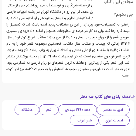
مجله‌ی ایران‌کتاب
ها و روزنامه ها به کارهایی از جمله خبرنگاری و نویسندگی می پرداخت. پس از مدتی
تصمیم گرفت ادامه تحصیل دهد، از این رو در دانشگاه تهران در رشته ادبیات فارسی
چی بخونم؟
تحصیلات خود را ادامه داد. اما کارهای اداری و کارهای مطبوعاتی او اجازه نمی دادند به
راحتی به تحصیلات خود بپردازد از این رو مشکلات پدید آمده باعث شد که تحصیل را
نیمه کاره رها کند ولی به کار در عرصه ی مطبوعات همچنان ادامه داد.فریدون مشیری
سرودن شعر را از دوران نوجوانی یعنی حدودا از سن پانزده سالگی شروع کرد. او در سال
1334 زمانی که بیست و هشت سال داشت، نخستین مجموعه شعر خود را به نام
«تشنه توفان» با مقدمه ای از علی دشتی و استاد شهریار به چاپ رساند.«کوچه» معروف
ترین شعر فریدون مشیری است که در اردیبهشت ماه 1339 در مجله روشنفکر منتشر
شد. این شعر یکی از زیباترین و عاشقانه ترین شعرهای نو زبان فارسی به شمار می رود.
لازم به ذکر است که فریدون مشیری مجموعه اشعارش را به صورت دکلمه نیز اجرا کرده
است.
دسته بندی های کتاب سه دفتر
ادبیات معاصر
دهه 1990 میلادی
شعر
عاشقانه
ادبیات ایران
شعر ایرانی