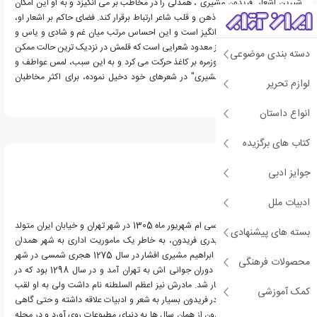
شیرین اشعار "فریدون مشیری"، همدلی را در مخاطب بر می انگیزد و به او این امکان
را می دهد تا مستقیما با ذهن و قلب شاعر ارتباط برقرار کند. فضای حاکم بر اشعار او،
فضایی احساسی و خیال انگیز است و این احساس مرتب میان غم و شادی و یاس و
امید در تناوب است. وی از معدود شعرایی است که قلمش در نزدیک ترین حالت ممکن
دسته بندی موضوعی
به زندگی و لطافت های روزمره بر کاغذ حرکت می کرد و به این سبب، لمس عواطف و
احساساتی که "فریدون مشیری" در شعرهای خود دخیل نموده، برای اکثر مخاطبان
لوازم تحریر
دلپذیر است.
انواع داستان
درباره فریدون مشیری
کتاب های برگزیده
جوایز ادبی
ادبیات ملل
فریدون مشیری در تاریخ سی ام شهریور ماه 1305 در شهر تهران و خیابان ایران متولد
بسته های پیشنهادی
شد. از آن جایی که جد پدری فریدون، به خاطر یک ماموریت اداری به شهر همدان
مهاجرت کرده بود، پدرش ابراهیم مشیری افشار در سال 1275 هجری شمسی در شهر
محصولات فرهنگی
همدان به دنیا آمد اما در دوران جوانی اش به تهران آمد و در سال 1298 بود که در
وزارت پست مشغول به کار شد. مادرش نیز اعظم السلطنه نام داشت ولی به او لقب
کمک آموزشی
خورشید را داده بودند. مادر فریدون بسیار به شعر و ادبیات علاقه داشته و حتی گاهی
شعر می سروده است.فریدون از همان سال ها به دنیای مطبوعات روی آورد و در مجله