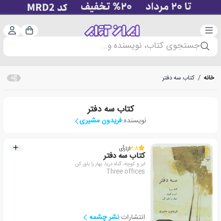
دسته‌بندی
ورود 
سبد خرید
جستجوی کتاب، نویسنده و...
خانه
/
کتاب سه دفتر
کتاب سه دفتر
نویسنده:
فریدون مشیری
3.8
از
1
رأی
کتاب سه دفتر
ابر و کوچه، گناه دریا، بهار را باور کن
Three offices
انتشارات:
نشر چشمه