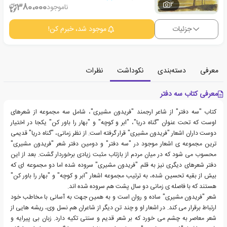
2
380،000
ناموجود
جزئیات
موجود شد، خبرم کن!
معرفی
دسته‌بندی
نکوداشت
نظرات
معرفی کتاب سه دفتر
کتاب "سه دفتر" از شاعر ارجمند "فریدون مشیری"، شامل سه مجموعه از شعرهای
اوست که تحت عنوان "گناه دریا"، "ابر و کوچه" و "بهار را باور کن" یکجا در اختیار
دوست داران اشعار "فریدون مشیری" قرار گرفته است. از نظر زمانی، "گناه دریا" قدیمی
ترین مجموعه ی اشعار موجود در "سه دفتر" و دومین دفتر شعر "فریدون مشیری"
محسوب می شود که در میان مردم از بازتاب مثبت زیادی برخوردار گشت. بعد از این
دفتر شعرهای دیگری نیز به قلم "فریدون مشیری" سروده شده اما دو مجموعه ای که
بیش از بقیه تحسین شده، به ترتیب مجموعه اشعار "ابر و کوچه" و "بهار را باور کن"
هستند که با فاصله ی زمانی دو سال پشت هم سروده شده اند.
شعر "فریدون مشیری" ساده و روان است و به همین جهت به آسانی با مخاطب خود
ارتباط برقرار می کند. در اشعار او و چند تن دیگر از شاعران هم نسل وی، ریشه هایی از
شعر معاصر به چشم می خورد که بر شعر قدیم و سنتی تکیه دارد. زبان بی پیرایه و