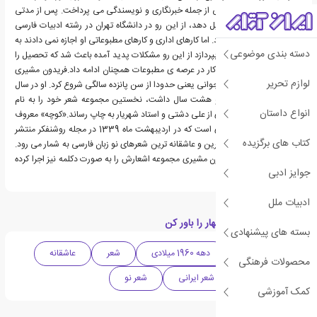
ها و روزنامه ها به کارهایی از جمله خبرنگاری و نویسندگی می پرداخت. پس از مدتی
تصمیم گرفت ادامه تحصیل دهد، از این رو در دانشگاه تهران در رشته ادبیات فارسی
تحصیلات خود را ادامه داد. اما کارهای اداری و کارهای مطبوعاتی او اجازه نمی دادند به
دسته بندی موضوعی
راحتی به تحصیلات خود بپردازد از این رو مشکلات پدید آمده باعث شد که تحصیل را
نیمه کاره رها کند ولی به کار در عرصه ی مطبوعات همچنان ادامه داد.فریدون مشیری
لوازم تحریر
سرودن شعر را از دوران نوجوانی یعنی حدودا از سن پانزده سالگی شروع کرد. او در سال
1334 زمانی که بیست و هشت سال داشت، نخستین مجموعه شعر خود را به نام
انواع داستان
«تشنه توفان» با مقدمه ای از علی دشتی و استاد شهریار به چاپ رساند.«کوچه» معروف
ترین شعر فریدون مشیری است که در اردیبهشت ماه 1339 در مجله روشنفکر منتشر
کتاب های برگزیده
شد. این شعر یکی از زیباترین و عاشقانه ترین شعرهای نو زبان فارسی به شمار می رود.
لازم به ذکر است که فریدون مشیری مجموعه اشعارش را به صورت دکلمه نیز اجرا کرده
جوایز ادبی
است.
ادبیات ملل
دسته بندی های کتاب بهار را باور کن
بسته های پیشنهادی
ادبیات معاصر
دهه 1960 میلادی
شعر
عاشقانه
محصولات فرهنگی
ادبیات ایران
شعر ایرانی
شعر نو
کمک آموزشی