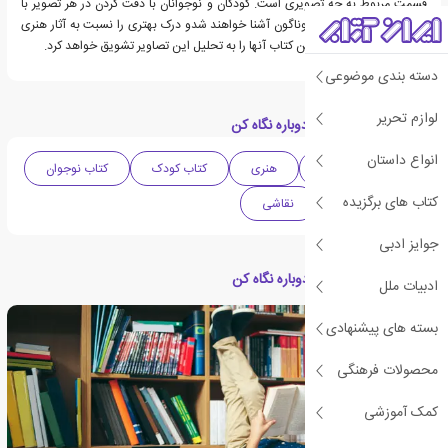
قسمت مربوط به چه تصویری است. کودکان و نوجوانان با دقت کردن در هر تصویر با
آثار هنری در سبک های گوناگون آشنا خواهند شدو درک بهتری را نسبت به آثار هنری
پیدا خواهند کرد و روند این کتاب آنها را به تحلیل این تصاویر تشویق خواهد کرد.
دسته بندی موضوعی
لوازم تحریر
دسته بندی های کتاب دوباره نگاه کن
انواع داستان
دهه 2000 میلادی
هنری
کتاب کودک
کتاب نوجوان
کتاب های برگزیده
تعلیم و تربیت
نقاشی
جوایز ادبی
مقالات مرتبط با کتاب دوباره نگاه کن
ادبیات ملل
بسته های پیشنهادی
محصولات فرهنگی
کمک آموزشی