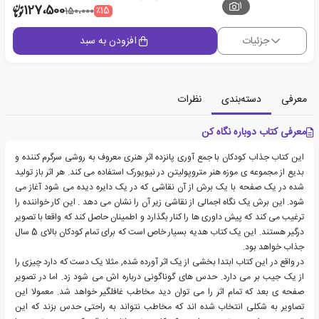
1
127،500
٪15
150،000
جزئیات
افزودن به سبد
معرفی
دسته‌بندی
نظرات
معرفی کتاب دوباره نگاه کن
این کتاب جذاب کودکان با جمع آوری پانزده اثر هنری معروف به روشی سرگرم کننده و
بدیع از مجموعه ی موزه هنر متروپولیتن در نیویورک استفاده می کند. هر اثر باز تولید
شده در یک صفحه با یک برش از آن نقاشی که در یک دایره دیده می شود آغاز می
شود. این برش یک نگاه اجمالی از نقاشی زیر آن را نشان می دهد . این کار خواننده را
ترغیب می کند که پیش داوری ها را کنار بگذارد و اطمینان حاصل کند که واقعا با تصویر
درگیر هستند. این یک کتاب هدیه بسیار خاص است که برای تمام کودکان بالای 5 سال
جذاب خواهد بود.
در واقع در این کتاب ابتدا بخشی از یک اثر آورده شده, مثلا یک دست که دارد چیزی را
از یک جیب بر می دارد. حدس های گوناگونی درباره اش می شود زد. اما در تصویر
صفحه ی بعد که تمام اثر را می توان دید مخاطب غافلگیر خواهد شد. معمولا این
تصاویر به شکلی انتخاب شده اند که مخاطب نتواند به راحتی حدس بزند که این