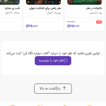
خانواده در هنر
هنر راهی برای شناخت جهان
شب پر ستاره
روت تامسون
ورونیک آنتوآن
ریچارد تامسون
100،000
٪15
25،000
85،000
اولین نفری باشید که نظر خود را درباره "کتاب دوباره نگاه کن" ثبت می‌کند
نظر خود را بنویسید
بازگشت به بالا