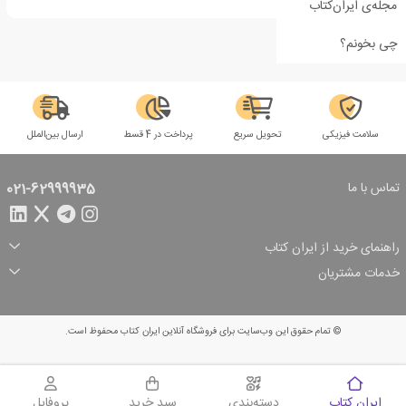
مجله‌ی ایران‌کتاب
چی بخونم؟
سلامت فیزیکی
تحویل سریع
پرداخت در 4 قسط
ارسال بین‌الملل
تماس با ما
021-62999935
راهنمای خرید از ایران کتاب
ثبت سفارش
شیوه پرداخت
خدمات مشتریان
تخفیف‌های خرید
شرایط ارسال سفارش
درباره ما
شرایط استفاده
حریم خصوصی
پیگیری سفارش
بازگرداندن سفارش
پرسش‌های متداول
© تمام حقوق این وب‌سایت برای فروشگاه آنلاین ایران کتاب محفوظ است.
سبد خرید
ایران کتاب
دسته‌بندی
سبد خرید
پروفایل