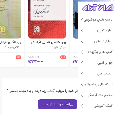
دسته بندی موضوعی
لوازم تحریر
انواع داستان
بزه دیدگی مهاجران
روان شناسی قضایی (جلد 1 و 2)
جرم انگاری افراط
ویلیام اف. مک دونالد
انریکو التاویلا
داگلاس هوساک
کتاب های برگزیده
٪10
1،080،000
٪10
290،000
٪10
972،000
261،000
جوایز ادبی
ادبیات ملل
بسته های پیشنهادی
اولین نفری باشید که نظر خود را درباره "کتاب بزه دیده و بزه دیده شناسی"
محصولات فرهنگی
ثبت می‌کند
نظر خود را بنویسید
کمک آموزشی