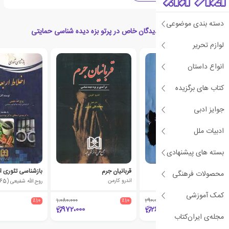
دسته بندی موضوعی
کتاب های مرتبط با بزه دیدگان خاص در پرتو بزه دیده شناسی حمایتی
لوازم تحریر
انواع داستان
کتاب های برگزیده
جوایز ادبی
ادبیات ملل
بسته های پیشنهادی
بزه دیدگی مهاجران
قربانیان جرم
محصولات فرهنگی
ویلیام اف. مک دونالد
اندرو کارمن
روح الله شفیعی (1365)
کمک آموزشی
٪10
1،080،000
٪10
290،000
٪10
972،000
261،000
مجله‌ی ایران‌کتاب