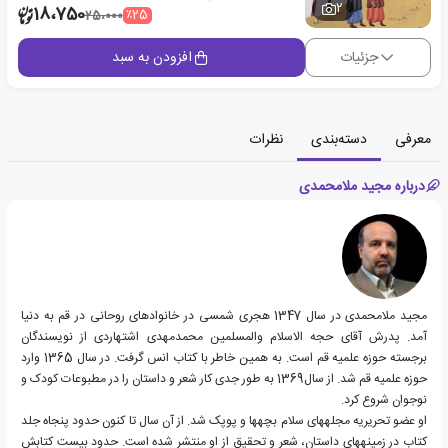
2
18،750
٪25
25،000
جزئیات
افزودن به سبد
معرفی
دسته‌بندی
نظرات
درباره مجید ملامحمدی
مجید ملامحمدی در سال 1347 هجری شمسی در خانواده‎ای روحانی در قم به دنیا
آمد. پدرش آقای حجه الاسلام والمسلمین محمدمهدی اشتهاردی از نویسندگان
برجسته حوزه علمیه قم است. به همین خاطر با کتاب انس گرفت. در سال 1365 وارد
حوزه علمیه قم شد. از سال1369 به طور جدی کار شعر و داستان را در مطبوعات کودک و
نوجوان شروع کرد.
او عضو تحریریه مجله‎های سلام بچه‎ها و پوپک شد. از آن سال تا کنون حدود پنجاه جلد
کتاب در زمینه‎های داستان، شعر و تحقیق از او منتشر شده است. حدود بیست کتابش