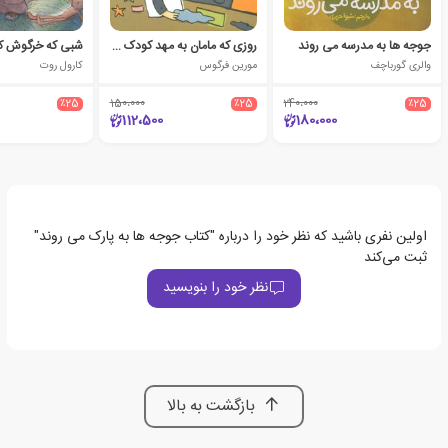
جوجه ها به مدرسه می روند
روزی که مامان به مهد کودک آمد
والری گورباچف
مورین فرگوس
کارول روت
٪25
150،000
٪25
240،000
٪25
112،500
180،000
اولین نفری باشید که نظر خود را درباره "کتاب جوجه ها به پارک می روند"
ثبت می‌کند
نظر خود را بنویسید
بازگشت به بالا