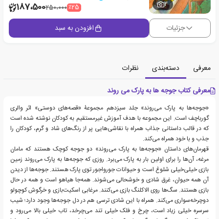
2
187،500
٪25
250،000
جزئیات
افزودن به سبد
معرفی
دسته‌بندی
نظرات
معرفی کتاب جوجه ها به پارک می روند
«جوجه‌ها به پارک می‌روند» جلد سیزدهم مجموعۀ «قصه‌های دوستی» اثر والری
گورباچف است. این مجموعه با هدف آموزش غیرمستقیم به کودکان نوشته شده است
که در قالب داستانی جذاب همراه با نقاشی‌هایی پر از رنگ‌های شاد و گرم، کودکان را
جذب و با خود همراه می‌کند.
قهرمان‌های داستان «جوجه‌ها به پارک می‌روند» دو جوجه کوچک هستند که مامان
مرغه، آن‌ها را برای اولین بار به پارک می‌برد. روزی که جوجه‌ها به پارک می‌روند زمین
بازی خیلی‌خیلی شلوغ است و حیوانات جورواجور توی پارک هستند. جوجه‌ها از دیدن
آن‌ همه حیوان، غرق شادی و خوشحالی می‌شوند. همه‌جا هیاهو است و همه در حال
بازی هستند. سگ‌ها روی الاکلنگ بازی می‌کنند. مرغابی اسکیت‌بازی و خرگوش کوچولو
دوچرخه‌سواری می‌کند. همراه با این شادی ترسی هم در دل جوجه‌ها وجود دارد؛ شیب
سرسره خیلی زیاد است، چرخ و فلک خیلی تند می‌چرخد، تاب خیلی بالا می‌رود و