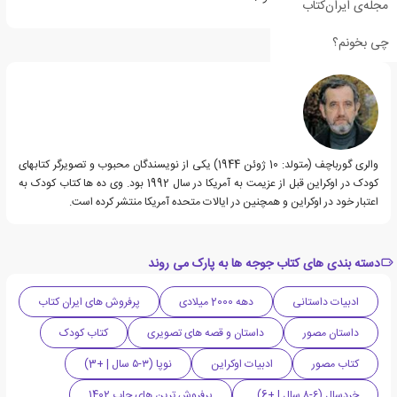
مجله‌ی ایران‌کتاب
چی بخونم؟
درباره والری گورباچف
والری گورباچف (متولد: 10 ژوئن 1944) یکی از نویسندگان محبوب و تصویرگر کتابهای
کودک در اوکراین قبل از عزیمت به آمریکا در سال 1992 بود. وی ده ها کتاب کودک به
اعتبار خود در اوکراین و همچنین در ایالات متحده آمریکا منتشر کرده است.
دسته بندی های کتاب جوجه ها به پارک می روند
ادبیات داستانی
دهه 2000 میلادی
پرفروش های ایران کتاب
داستان مصور
داستان و قصه های تصویری
کتاب کودک
کتاب مصور
ادبیات اوکراین
نوپا (۳-۵ سال | +3)
خردسال (۶-۸ سال | +6)
پرفروش ترین های چاپ 1402