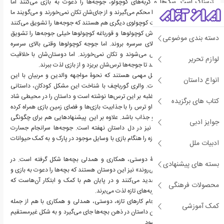
ترسناک است. سگ‌ها و گربه‌های کوچولو، جوجه‌ها را دعوت به بازی می‌کنند اما
جوجه‌ها بال‌های یکدیگر را محکم می‌گیرند و از جای‌شان تکان نمی‌خورند و می‌گویند ما
خیلی کوچولوییم. حیوانات کوچولوی دیگری هم هستند که جوجه‌ها را تشویق می‌کنند
که بیایند و بازی کنند. موش کوچولوها و قورباغه کوچولوها خیلی جوجه‌ها را تشویق
دسته بندی موضوعی
می‌کنند تا جوجه‌ها به بالای سرسره بروند. اما جوجه کوچولوها وقتی بالای سرسره
می‌رسند دوباره دچار ترس می‌شوند و تکان نمی‌خورند. اما دوستان‌شان با خلاقیت
لوازم تحریر
خودشان راهی پیدا می‌کنند تا جوجه‌ها ترس‌شان بریزد و از بازی‌ لذت ببرند.
ترس‌های کودکانه از مسائل مهمی هستند که نحوۀ مواجهه والدین و مربیان با این
انواع داستان
ترس‌ها مسئله‌ای مهم است. والری گورباچف با شناخت این مشکل کودکان، داستانی
برای نشان دادن چگونگی غلبه بر این ترس‌ها نوشته است و داستان را در محیطی شاد
کتاب های برگزیده
و پرتحرک روایت می‌کند. او ترس را با جذابیت بازی‌ها و فضای زمین بازی همراه کرده
است تا داستان پرتحرک و جذاب باشد. علاوه بر این پیشنهادهایی هم برای چگونگی
جوایز ادبی
غلبه کودکان بر ترس‌شان نیز در دل داستان نهفته است. جوجه‌ها سرانجام جسارت
انجام کارها و تجربه‌های تازه را هنگام بازی با وسایل موجود در پارک و به کمک حیوانات
ادبیات ملل
دیگر می‌آموزند.
«قصه‌های دوستی» برپایۀ دوستی، همکاری و همدلی بچه‌ها شکل گرفته است. در
بسته های پیشنهادی
کتاب «جوجه‌ها به پارک می‌روند» نیز این دوستان هستند که بچه‌ها را دعوت به بازی و
در واقع انجام تجربه‌ای جدید می‌کنند و در پایان هم با کمک و ابتکار آن‌هاست که
محصولات فرهنگی
جوجه‌ها از بازی و این تجربه‌های تازه لذت می‌برند.
غلبه بر ترس، جسارت انجام کارهای تازه، دوستی، همدلی و همکاری با هم از جمله
کمک آموزشی
نکات مهمی است که با این داستان در ذهن بچه‌ها جای می‌گیرد و به شکل غیرمستقیم
به آن‌ها آموزش داده می‌شود.