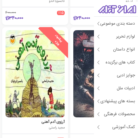
آن دو
تاتسویا اندو
400،000
٪15
340،000
240،000
دسته بندی موضوعی
لوازم تحریر
ی
ش
ن
ه
ا
د
و
ی
ژ
پ
ه
انواع داستان
کتاب های برگزیده
جوایز ادبی
ادبیات ملل
بسته های پیشنهادی
محصولات فرهنگی
برزرک 2
آرزوی آدم آهنی
کمک آموزشی
کنتارو میورا
مجید راستی