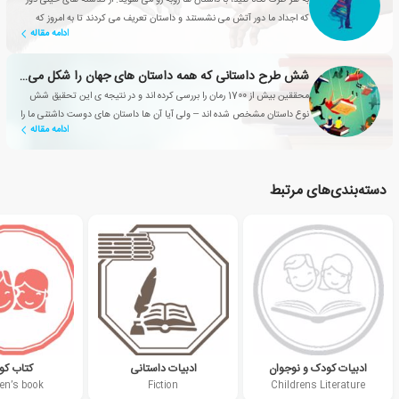
که اجداد ما دور آتش می نشستند و داستان تعریف می کردند تا به امروز که
ادامه مقاله
شبکه های تلویزیونی، سریال های محبوبی تولید می کنند
شش طرح داستانی که همه داستان های جهان را شکل می دهند
محققین بیش از 1700 رمان را بررسی کرده اند و در نتیجه ی این تحقیق شش
نوع داستان مشخص شده اند – ولی آیا آن ها داستان های دوست داشتنی ما را
ادامه مقاله
هم شامل می شوند؟
دسته‌بندی‌های مرتبط
ادبیات کودک و نوجوان
ادبیات داستانی
کتاب ک
ren’s book
Fiction
Childrens Literature