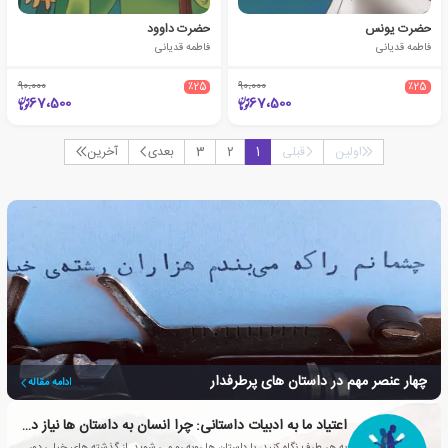
حضرت یونس
حضرت داوود
فاطمه قدیانی
فاطمه قدیانی
90،000
٪25
90،000
٪25
67،500
67،500
اولین
قبلی
1
2
3
بعدی
آخرین
چهار عنصر مهم در داستان های پرطرفدار
ادامه مقاله
اعتیاد ما به ادبیات داستانی: چرا انسان به داستان ها نیاز دارد؟
به هر طرف نگاه کنید، با داستان ها روبه رو می شوید. از گذشته های خیلی دور