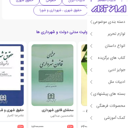
ادبیات معاصر
ادبیات ایران
حقوقی
حقوق شهری
شهرداری و شورا
حقوق شهری ، شهرداری و شورا
دسته بندی موضوعی
کتاب های مرتبط با مسئولیت مدنی دولت و شهرداری ها
لوازم تحریر
انواع داستان
کتاب های برگزیده
جوایز ادبی
ادبیات ملل
بسته های پیشنهادی
محصولات فرهنگی
اصول و قواعد حاکم بر وضع عوارض توسط شوراهای اسلامی
محشای قانون شهرداری
حقوق شهری و شه
زهرا میرزایی (1363)
غلامحسین عبدالهی
غلامرضا کامیار
کمک آموزشی
٪10
1،300،000
٪10
340،000
٪10