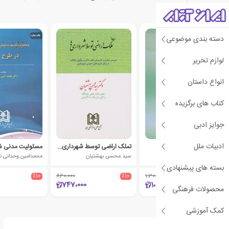
اسلامی
دسته بندی موضوعی
لوازم تحریر
انواع داستان
کتاب های برگزیده
جوایز ادبی
ادبیات ملل
محشای قانون شهرداری
تملک اراضی توسط شهرداری ها
غلامحسین عبدالهی
سید محسن بهشتیان
محمدامین وحدانی نی
بسته های پیشنهادی
٪10
830،000
٪10
1،300،000
٪10
747،000
1،170،000
محصولات فرهنگی
کمک آموزشی