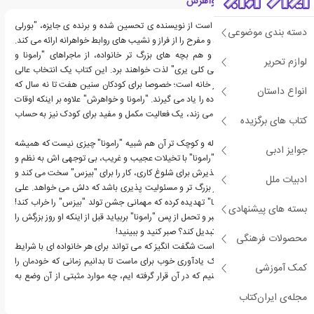
معرفی کتاب رامونا و خواهرش
"رامونا و خواهرش" اثری است از نویسنده ی تحسین شده و برنده ی جایزه، "بورلی
دسته بندی موضوعی
کلی یری" که تصویری شاد و مفرح را از فراز و نشیب های روابط خواهرانه ارائه می کند.
هم بچه های کوچک تر و هم بچه های بزرگ تر خانواده، از ماجراهای "رامونا و
لوازم تحریر
خواهرش" نوشته ی "بورلی کلی یری" لذت خواهند برد. این کتاب یک انتخاب عالی
برای آموزش به کودکان در خانه است؛ خصوصا برای کودکان سنین هفت تا نه سال که
انواع داستان
مطالعه ی مستقل از خانواده را یاد می گیرند. "رامونا و خواهرش" علاوه بر اینکه اوقات
مفرحی برای فرزندتان رقم می زند، یک فعالیت مکمل و مفید برای کودک نیز به حساب
کتاب های برگزیده
می آید.
داشتن یک خواهر چهارساله و کوچک تر آن هم شبیه "رامونا" چیزی نیست که همیشه
جوایز ادبی
برای "بیزس" آسان باشد. "رامونا" با تخیلات عجیب و غریب، بی توجهی اش به نظم و
ترتیب و اشتهای سیری ناپذیرش برای شلوغ کاری، کار را برای "بیزس" سخت می کند و
ادبیات ملل
نمی گذارد او همان خواهر بزرگ تر و مسئولیت پذیری باشد که دلش می خواهد. علی
الخصوص زمانی که "رامونا" تهدیده کرده که مهمانی جشن تولد "بیزس" را خراب کند!
بسته های پیشنهادی
آیا "بیزس" می تواند با صبر و تحمل از پس "رامونا" بربیاید قبل از اینکه او روز بزرگش را
به یک فاجعه ی تمام عیار تبدیل کند؟ صبر کنید و ببینید!
محصولات فرهنگی
"رامونا و خواهرش" اثری است شگفت انگیز که می تواند برای هر خانواده ای با شرایط
مشابه مثمر ثمر باشد و یک یادآوری خوب برای ماست تا بدانیم زمانی که خودمان را
کمک آموزشی
کاملا وقف شرایطی می کنیم که در آن قرار گرفته ایم، چه موارد مثبتی از آن وضع به
دست می آید.
مجله‌ی ایران‌کتاب