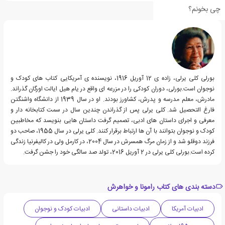
چی بخونم؟
درباره بورلی کلی یری
بورلی کلی یرلی، زاده ی 12 آوریل 1916، نویسنده ی آمریکایی کتاب های کودک و
نوجوان است.بورلی، دوران کودکی را در مزرعه ای واقع در یام هیل ایالت اورگان گذراند.
مادرش، معلم مدرسه و پدرش، کشاورز بودند. او در سال 1939 از دانشگاه واشنگتن
فارغ التحصیل شد. کلی یرلی پس از گذراندن چندین سال در سمت کتابخانه دار و
معرفی و اجرای داستان های ادبی، تصمیم گرفت داستان هایی بنویسد که مخاطبین
کودک و نوجوان بتوانند با آن ها ارتباط برقرار کنند. کلی یرلی در سال 1955، صاحب دو
فرزند دوقلو شد و از زمان مرگ همسرش در سال 2004، در کارمل ولی در کالیفرنیا زندگی
کرده است.بورلی کلی یرلی در 2 آوریل 2016، تولد صد سالگی خود را جشن گرفت.
دسته بندی های کتاب رامونا و خواهرش
ادبیات آمریکا
ادبیات داستانی
ادبیات کودک و نوجوان