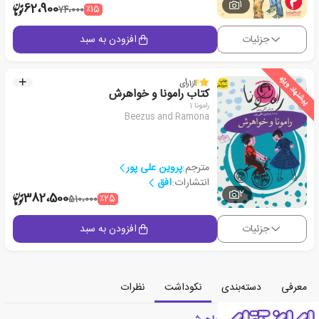
1
62،900
٪15
74،000
جزئیات
افزودن به سبد
پیشنهاد ویژه
4
از
1
رأی
کتاب رامونا و خواهرش
رامونا 1
Beezus and Ramona
مترجم:
پروین علی پور
انتشارات:
افق
2
382،500
٪25
510،000
جزئیات
افزودن به سبد
معرفی
دسته‌بندی
نکوداشت
نظرات