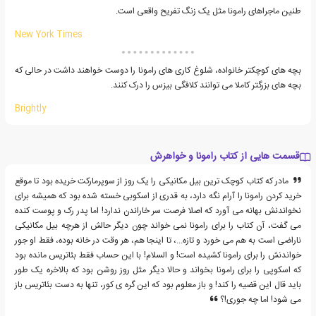
طنین ماجراهای رامونا مثل یک زنگ تفریح واقعی است.
New York Times
بچه های کوچکتر خانواده، شلوغ کاری های رامونا را دوست خواهند داشت در حالی که
بچه های بزرگتر کاملا می توانند کلافگی بیزس را درک کنند.
Brightly
قسمت هایی از کتاب رامونا و خواهرش
مادر که کتاب کوچک ترین بیل مکانیکی را یک روز از سوپرمارکت خریده بود تا موقع
خرید کردن رامونا را آرام نگه دارد، به قدری از اسکوبی خسته شده بود که همیشه برای
نخواندنش بهانه می آورد که اصلا فرصت سر خاراندن ندارد! اما پدر رک و پوست کنده
می گفت، آن کتاب را برای رامونا نمی خواند چون دیگر حالش از هرچه بیل مکانیکی
ناراضی است به هم می خورد و تازه...، تا اینجا هم، هر وقت در خانه بوده، فقط او جور
خواندنش را برای رامونا کشیده است! و السلام! با این حساب فقط بئاتریس مانده بود
که اسکوپی را برای رامونا بخواند و حالا دیگر مثل روز روشن بود که بالاخره یک طور
باید قال این قضیه را کند! و باز معلوم بود که این گره ی کور، تنها به دست بئاتریس باز
می شود! اما چه جوری!؟