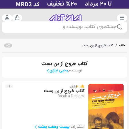
دسته‌بندی
ورود 
سبد خرید
جستجوی کتاب، نویسنده و...
خانه
/
کتاب خروج از بن بست
کتاب خروج از بن بست
نویسنده:
یحیی نیازی
3.1
از
1
رأی
کتاب خروج از بن بست
Break a Dealock
انتشارات:
بیست وهفت بعثت