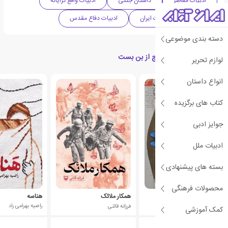
ادبیات معاصر
داستان جنگی
ادبیات واقع گرایانه
جنگی
ادبیات ایران
ادبیات دفاع مقدس
دسته بندی موضوعی
کتاب های مرتبط با خروج از بن بست
لوازم تحریر
انواع داستان
کتاب های برگزیده
جوایز ادبی
ادبیات ملل
بسته های پیشنهادی
محصولات فرهنگی
جاده جنگ 11
همکار ملائک
هناسه
منصور انوری
فرزانه قائنی
راضیه بهرامی راد
کمک آموزشی