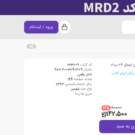
ورود / ثبت‌نام
سبد خرید
 ارسال:
24 مرداد
کد کتاب:
133209
شابک:
978-6003240629
قطع:
رقعی
تعداد صفحه:
144
سال انتشار شمسی:
1393
نوع جلد:
شومیز
سری چاپ:
1
٪25
190،000
142،500
ن به سبد