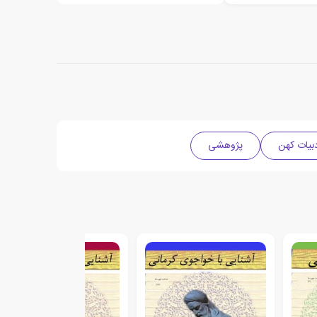
بیات کهن
پژوهشی