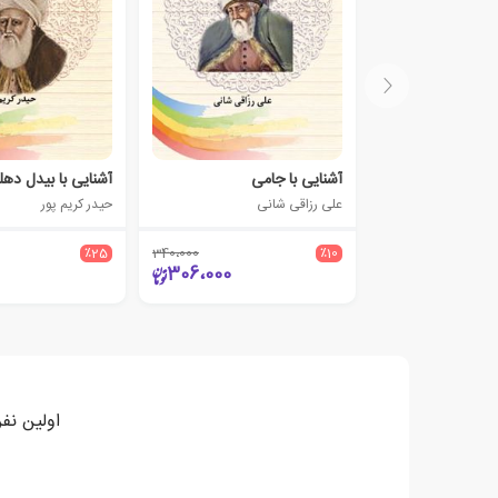
آشنایی با جامی
آشنایی با بیدل ده
علی رزاقی شانی
حیدر کریم پور
٪25
340،000
٪10
306،000
اولین نف