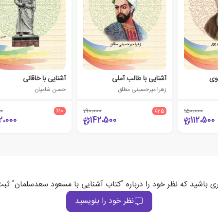
لوی
آشنایی با طالب آملی
آشنایی با خاقانی
زهرا میرحسینی مطلق
حسن شامیان
0
٪10
190،000
٪25
150،000
2،000
142،500
112،500
ری باشید که نظر خود را درباره "کتاب آشنایی با مسعود سعدسلمان" ثبت
نظر خود را بنویسید