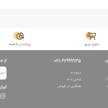
تحویل سریع
پرداخت در 4 قسط
ن
از ج
021-62999935
درباره ما
ل
تماس با ما
همکاری در فروش
ایران