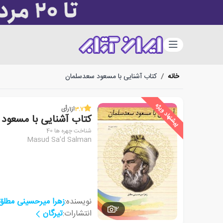
دسته‌بندی
خانه
/
کتاب آشنایی با مسعود سعدسلمان
پیشنهاد ویژه
3.7
از
1
رأی
کتاب آشنایی با مسعود
شناخت چهره ها 40
Masud Sa'd Salman
نویسنده:
زهرا میرحسینی مطلق
2
انتشارات:
تیرگان