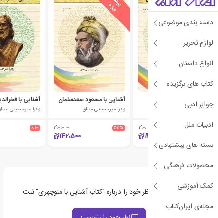
ی
ش
ن
ه
ا
د
و
ی
ژ
ی
ش
ن
ه
ا
د
و
ی
ژ
پ
ه
پ
ه
دسته بندی موضوعی
لوازم تحریر
انواع داستان
کتاب های برگزیده
آشنایی با طالب آملی
آشنایی با مسعود سعدسلمان
جوایز ادبی
زهرا میرحسینی مطلق
زهرا میرحسینی مطلق
زهرا میرحسینی مطل
ادبیات ملل
٪10
190،000
٪25
190،000
٪25
142،500
142،500
بسته های پیشنهادی
محصولات فرهنگی
کمک آموزشی
اولین نفری باشید که نظر خود را درباره "کتاب آشنایی با منوچهری" ثبت
می‌کند
مجله‌ی ایران‌کتاب
نظر خود را بنویسید