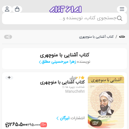
دسته‌بندی
ورود 
سبد خرید
جستجوی کتاب، نویسنده و...
خانه
/
کتاب آشنایی با منوچهری
کتاب آشنایی با منوچهری
نویسنده:
زهرا میرحسینی مطلق
3.4
از
1
رأی
کتاب آشنایی با منوچهری
شناخت چهره ها 11
Manuchehri
انتشارات:
تیرگان
2
265،500
٪10
295،000