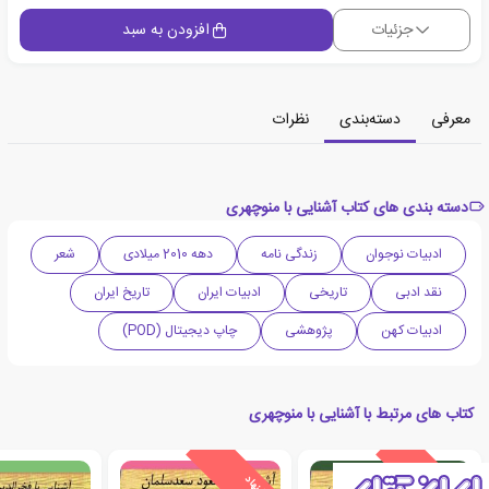
جزئیات
افزودن به سبد
معرفی
دسته‌بندی
نظرات
دسته بندی های کتاب آشنایی با منوچهری
ادبیات نوجوان
زندگی نامه
دهه 2010 میلادی
شعر
نقد ادبی
تاریخی
ادبیات ایران
تاریخ ایران
ادبیات کهن
پژوهشی
چاپ دیجیتال (POD)
کتاب های مرتبط با آشنایی با منوچهری