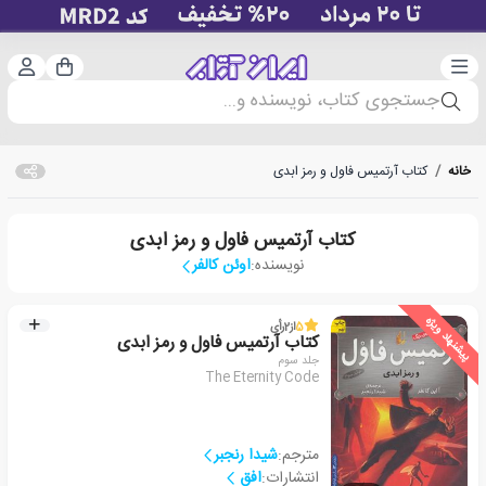
دسته‌بندی
ورود 
سبد خرید
جستجوی کتاب، نویسنده و...
خانه
/
کتاب آرتمیس فاول و رمز ابدی
کتاب آرتمیس فاول و رمز ابدی
نویسنده:
اوئن کالفر
پیشنهاد ویژه
5
از
2
رأی
کتاب آرتمیس فاول و رمز ابدی
جلد سوم
The Eternity Code
مترجم:
شیدا رنجبر
انتشارات:
افق