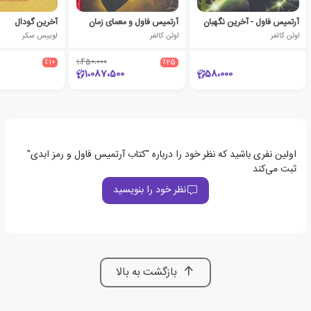
آرتمیس فاول - آخرین نگهبان
آرتمیس فاول و معمای زمان
آخرین گودال
اوئن کالفر
اوئن کالفر
لوییس سکر
٪10
1،450،000
٪25
1،087،500
58،000
اولین نفری باشید که نظر خود را درباره "کتاب آرتمیس فاول و رمز ابدی"
ثبت می‌کند
نظر خود را بنویسید
بازگشت به بالا