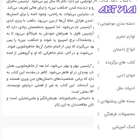
را شفا می‌دهد، اما این کار عوارضی نیز دارد؛ باتلر ۱۵ سال پیر می‌شود. آرتمیس ماجرای
رودست خوردنش از اسپیرو و دزدیده شدن «مکعب ‌بین» را برای هالی تعریف می‌کند.
آن مکعب را اجنه ساخته‌اند، بنابراین می‌تواند به راحتی، وجود اجنه را برای انسان‌ها
اثبات کند و در این صورت تمدن هزاران ساله آن‌ها از بین می‌رود. مکعب با رمزی ابدی
دسته بندی موضوعی
قفل شده و فقط با صدای آرتمیس باز می‌شود؛ اما اسپیرو متخصصان زیادی دارد که
می‌توانند آن را باز کنند. آرتمیس فاول با همراهان خودش به شیکاگو می‌رود تا به
لوازم تحریر
طریقی از سیستم امنیتی وحشتناک برج اسپیرو رد شوند و «مکعب بین» را پس
بگیرند. اجنه از آرتمیس تعهد می‌گیرند که پس از اتمام ماجرا، آن‌ها خاطره‌شویی شوند.
انواع داستان
آرتیمس و گروهش موفق می‌شوند و در آخر، تمام خاطراتی که او و گروهش از اجنه
داشته‌اند، پاک می‌شود.
کتاب های برگزیده
در طول این سه جلد، رفتار آرتمیس بهتر و بهتر می‌شود، اما بعد از خاطره‌شویی، همان
رفتارهای قبلی همراه با عذاب وجدان در او ظاهر می‌شود. کالفر در مقدمه این کتاب به
جوایز ادبی
معرفی 12 شخصیت می‌پردازد که برخی شخصیت‌های داستان‌‌های جن وپری هستند و
بارها در افسانه‌های اروپایی آمده‌اند. این کتاب به غیر از فصلی درباره‌ی نویسنده،
ادبیات ملل
مقدمه و پیشگفتار، شامل 13 بخش است.
«آرتمیس فاول و رمز ابدی» داستانی ماجراجویانه، هیجان‌انگیز و علمی‌تخیلی است و
بسته های پیشنهادی
گزینه‌ای مناسب برای نوجوانان علاقه‌مندان به این ژانر.
محصولات فرهنگی
درباره اوئن کالفر
کمک آموزشی