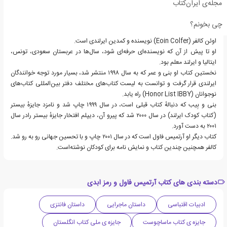
مجله‌ی ایران‌کتاب
چی بخونم؟
اوئن کالفر (Eoin Colfer) نویسنده و کمدین ایرلندی است.
او تا پیش از آن که نویسنده‌ای حرفه‌ای شود، سال‌ها در عربستان سعودی، تونس،
ایتالیا و ایرلند معلم بود.
نخستین کتاب او بنی و عمر که به سال ۱۹۹۸ منتشر شد، بسیار مورد توجه خوانندگان
ایرلندی قرار گرفت و توانست به لیست کتاب‌های مختلف دفتر بین‌المللی کتاب‌های
نوجوانان (Honor List IBBY) راه یابد.
بنی و بِیب که دنبالهٔ کتاب قبلی است، در سال ۱۹۹۹ چاپ شد و نامزد جایزهٔ بیستر
(کتاب کودک ایرلند) در سال ۲۰۰۰ شد که پیرو آن، دیپلم افتخار جایزهٔ بیستر رادر سال
۲۰۰۱ به دست آورد.
کتاب دیگر او آرتمیس فاول است که در سال ۲۰۰۱ چاپ و با تحسین جهانی رو به رو شد.
کالفر همچنین چندین کتاب و نمایش نامه برای کودکان نوشته‌است.
دسته بندی های کتاب آرتمیس فاول و رمز ابدی
ادبیات اقتباسی
داستان ماجرایی
داستان فانتزی
جایزه ی کتاب ماساچوست
جایزه ی ملی کتاب انگلستان