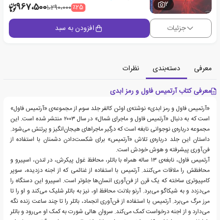
2
967،500
٪25
1،290،000
جزئیات
افزودن به سبد
معرفی
دسته‌بندی
نظرات
معرفی کتاب آرتمیس فاول و رمز ابدی
«آرتمیس فاول و رمز ابدی» نوشته‌ی اوئن کالفر جلد سوم از مجموعه‌ی «آرتمیس فاول»
است که به دنبال «آرتمیس فاول و ماجرای شمال» در سال ۲۰۰۳ منتشر شده است. این
مجموعه درباره‌ی نوجوانی نابغه‌ است که درگیر ماجراهای هیجان‌انگیز و پرتنش می‌شود.
داستان این جلد درباره‌ی تلاش «آرتمیس» برای شکست‌دادن دشمنان با استفاده از
فن‌آوری پیشرفته و هوش خودش است.
آرتمیس فاول، نابغه‌ی ۱۳ ساله همراه با باتلر، محافظ غول پیکرش، در لندن، اسپیرو و
محافظش را ملاقات می‌کنند. آرتمیس با استفاده از غنائمی که از اجنه دزدیده‌، سوپر
کامپیوتری ساخته که یک قرن از فن‌آوری انسان‌ها جلوتر است. اسپیرو این دستگاه را
می‌دزدد و به شیکاگو می‌برد. آرنو بلانت محافظ او، نیز به باتلر شلیک می‌کند و او را تا
مرز مرگ می‌برد. آرتمیس با استفاده از فن‌‌آوری انجماد، باتلر را تا چند ساعت زنده نگه
می‌دارد و از اجنه درخواست کمک می‌کند. سروان هالی شورت به کمک او می‌رود و باتلر