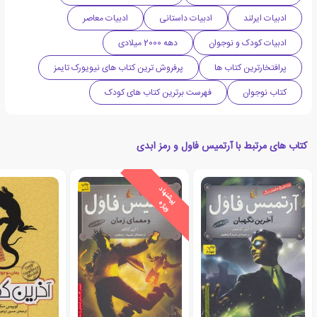
ادبیات ایرلند
ادبیات داستانی
ادبیات معاصر
ادبیات کودک و نوجوان
دهه 2000 میلادی
پرافتخارترین کتاب ها
پرفروش ترین کتاب های نیویورک تایمز
کتاب نوجوان
فهرست برترین کتاب های کودک
کتاب های مرتبط با آرتمیس فاول و رمز ابدی
ی
ش
ن
ه
ا
د
و
ی
ژ
پ
ه