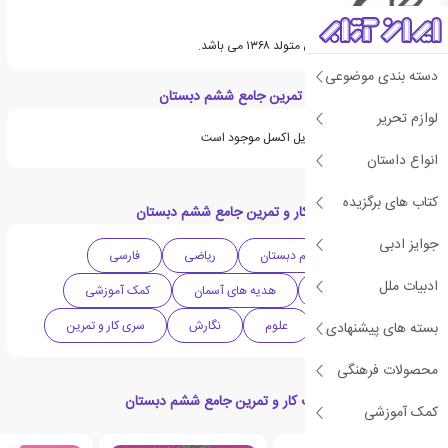
توحید شکری مولف ایرانی متولد ۱۳۶۸ می باشد.
دسته بندی موضوعی
ویژگی های کتاب کار و تمرین جامع ششم دبستان
لوازم تحریر
ویژگی های مورد نیاز در فایل اکسل موجود است
انواع داستان
کتاب های برگزیده
دسته بندی های کتاب کار و تمرین جامع ششم دبستان
جوایز ادبی
دبستان
ششم دبستان
ریاضی
فارسی
ادبیات ملل
مطالعات اجتماعی
هدیه های آسمان
کمک آموزشی
مجموعه دروس
علوم
نگارش
سری کار و تمرین
بسته های پیشنهادی
محصولات فرهنگی
محصولات مرتبط با کتاب کار و تمرین جامع ششم دبستان
کمک آموزشی