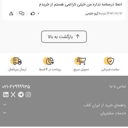
اصلا درسنامه نداره من خیلی ناراضی هستم از خریدم
1403/07/02
|
توسط
آرزو حلیمی
0
|
|
بازگشت به بالا
سلامت فیزیکی
تحویل سریع
پرداخت در 4 قسط
ارسال بین‌الملل
تماس با ما
021-62999935
راهنمای خرید از ایران کتاب
ثبت سفارش
شیوه پرداخت
خدمات مشتریان
تخفیف‌های خرید
شرایط ارسال سفارش
درباره ما
شرایط استفاده
حریم خصوصی
پیگیری سفارش
بازگرداندن سفارش
پرسش‌های متداول