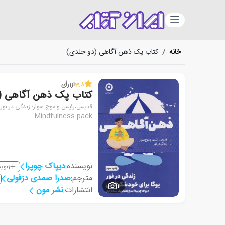
دسته‌بندی
خانه
/
کتاب پک ذهن آگاهی (دو جلدی)
3.8
از
1
رأی
کتاب پک ذهن آگاهی (
قدیس،رئیس و موج سوار؛ زندگی در نور
Mindfulness pack
نویسنده:
دیپاک چوپرا
1
نوی
مترجم:
صدرا صمدی دزفولی
1
انتشارات:
نشر مون