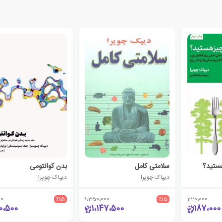
ستید؟
سلامتی کامل
بدن کوانتومی
دیپاک چوپرا
دیپاک چوپرا
00
٪15
1،350،000
٪15
220،000
0،500
1،147،500
187،000