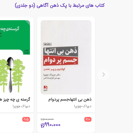
کتاب های مرتبط با پک ذهن آگاهی (دو جلدی)
ذهن بی انتها،جسم پردوام
گرسنه ی چه چیز ه
دیپاک چوپرا
دیپاک چوپرا
٪15
1،100،000
٪10
990،000