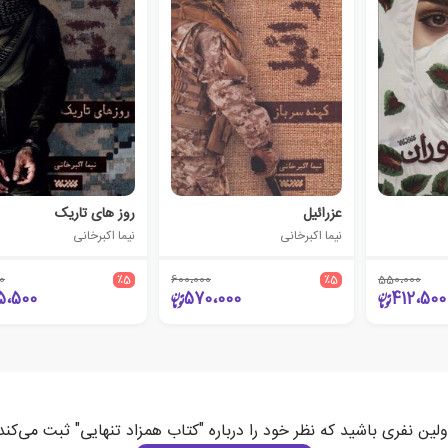
عزرائیل
روز های تاریک
نیما اکبرخانی
نیما اکبرخانی
0
٪5
600،000
٪5
550،000
5،500
570،000
412،500
ولین نفری باشید که نظر خود را درباره "کتاب همزاد تنهایی" ثبت می‌کند