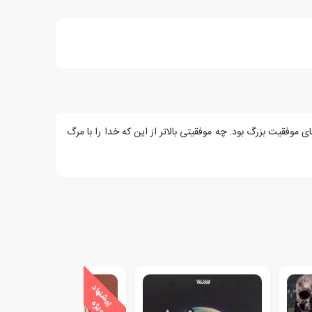
 موفقیت بزرگ بود. چه موفقیتی بالاتر از این که خدا را با مرگ
ی
ش
ن
ه
ا
د
و
ی
ژ
پ
ه