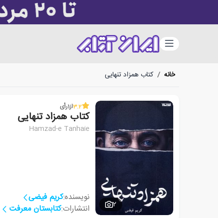
دسته‌بندی
خانه
/
کتاب همزاد تنهایی
3.2
از
1
رأی
کتاب همزاد تنهایی
Hamzad-e Tanhaie
نویسنده:
کریم فیضی
2
انتشارات:
کتابستان معرفت