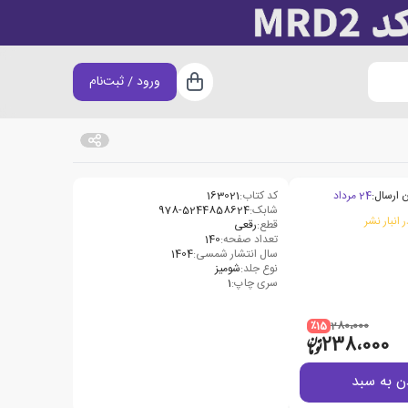
ورود / ثبت‌نام
سبد خرید
 ارسال:
24 مرداد
کد کتاب:
163021
شابک:
978-5244858624
 انبار نشر
قطع:
رقعی
تعداد صفحه:
140
سال انتشار شمسی:
1404
نوع جلد:
شومیز
سری چاپ:
1
٪15
280،000
238،000
ن به سبد