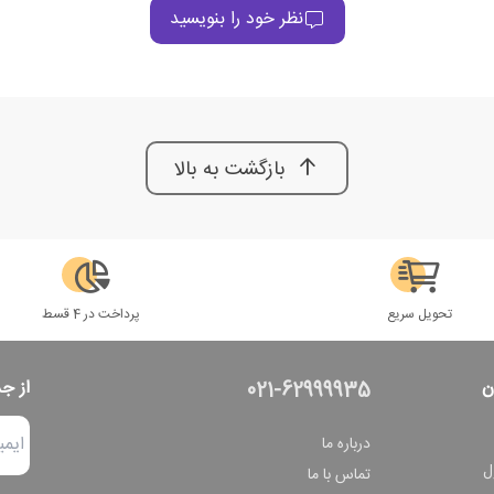
نظر خود را بنویسید
بازگشت به بالا
تحویل سریع
پرداخت در 4 قسط
ن
از ج
021-62999935
درباره ما
ل
تماس با ما