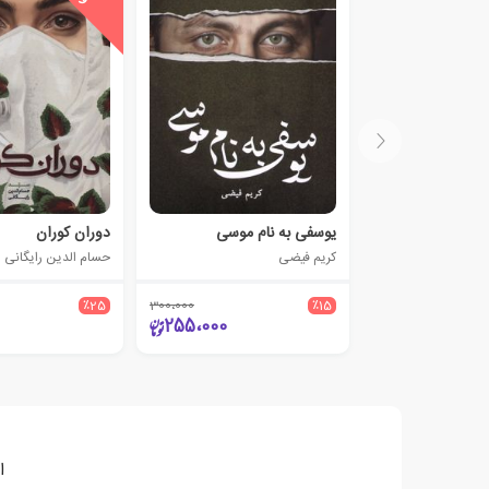
یوسفی به نام موسی
دوران کوران
کریم فیضی
حسام الدین رایگانی
٪25
300،000
٪15
255،000
ا