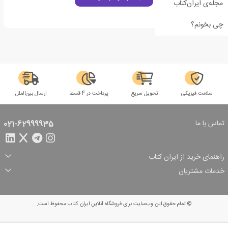
مجله‌ی ایران‌کتاب
چی بخونم؟
سلامت فیزیکی
تحویل سریع
پرداخت در 4 قسط
ارسال بین‌الملل
تماس با ما
021-62999935
راهنمای خرید از ایران کتاب
ثبت سفارش
شیوه پرداخت
خدمات مشتریان
تخفیف‌های خرید
شرایط ارسال سفارش
درباره ما
شرایط استفاده
حریم خصوصی
پیگیری سفارش
بازگرداندن سفارش
پرسش‌های متداول
© تمام حقوق این وب‌سایت برای فروشگاه آنلاین ایران کتاب محفوظ است.