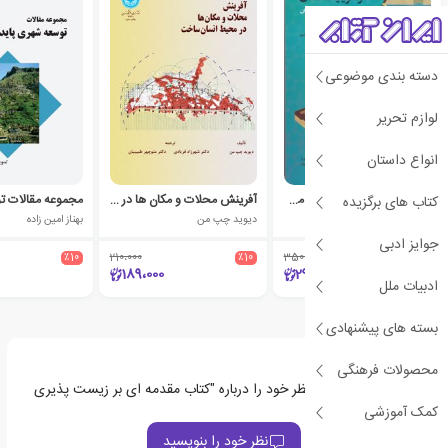
دسته بندی موضوعی
لوازم تحریر
انواع داستان
پدیدارشناسی هرمنویتیک مکان
آفرینش محلات و مکان ها در محیط انسان ساخت
کتاب های برگزیده
مائده انصاری
دیوید چپ من
بهناز امین زاده
جوایز ادبی
٪10
210،000
٪10
350،000
٪15
189،000
297،500
ادبیات ملل
بسته های پیشنهادی
محصولات فرهنگی
اولین نفری باشید که نظر خود را درباره "کتاب مقدمه ای بر زیست پذیری
شهری" ثبت می‌کند
کمک آموزشی
نظر خود را بنویسید