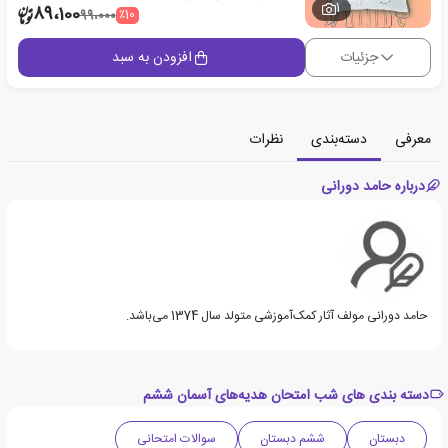
1
89،100
٪10
99،000
جزئیات
افزودن به سبد
معرفی
دسته‌بندی
نظرات
درباره حامد دورانی
حامد دورانی مولف آثار کمک‌آموزشی متولد سال 1374 می‌باشد.
دسته بندی های شب امتحان هدیه‌های آسمان ششم
دبستان
ششم دبستان
سوالات امتحانی