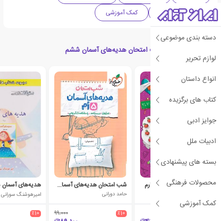
هدیه های آسمان
کمک آموزشی
دسته بندی موضوعی
محصولات مرتبط با شب امتحان هدیه‌های آسمان ششم
لوازم تحریر
انواع داستان
کتاب های برگزیده
جوایز ادبی
ادبیات ملل
بسته های پیشنهادی
محصولات فرهنگی
کتاب کار و تمرین جامع چهارم
شب امتحان هدیه‌های آسمان پنجم
هدیه‌های آسمان 
گروه مولفان انتشارات گاج
حامد دورانی
امیرهوشنگ سورانی
کمک آموزشی
٪10
99،000
٪10