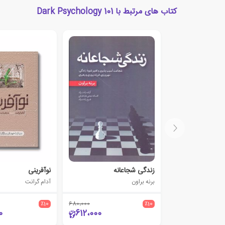
کتاب های مرتبط با Dark Psychology 101
زندگی شجاعانه
نوآفرینی
برنه براون
آدام گرانت
٪10
680،000
٪10
0
612،000