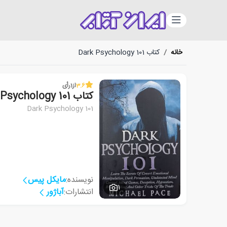
دسته‌بندی
خانه
/
کتاب Dark Psychology 101
3.6
از
1
رأی
کتاب Dark Psychology 101
Dark Psychology 101
نویسنده:
مایکل پیس
1
انتشارات:
آباژور