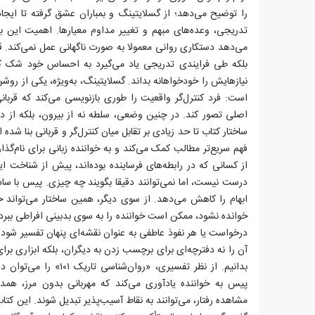
را توضیح می‌دهد؛ از گسلایتینگ و بمباران عشق گرفته تا ایجا
تدریجی، وعده‌های مبهم و تغییر مداوم معیارها. اهمیت ای
می‌دهد دستکاری روانی معمولا به صورت ناگهانی عمل نمی‌کند. قرب
بلکه طی فرایندی تدریجی یاد می‌گیرد به احساس خود شک کند
نیازهایش را خودخواهانه بداند. گسلایتینگ، به‌ویژه، یکی از روش
است: فرد کنترل‌گر واقعیت را طوری بازنویسی می‌کند که قربان
اصلی تصور کند. در چنین وضعی، سلطه نه از بیرون، بلکه از در
ساختار کتاب تا حد زیادی بر تقابل میان کنترل‌گر و قربانی بنا شده
فهم سریع‌تر مطالب کمک می‌کند و به خواننده زبانی برای نام‌گذ
از کسانی که در رابطه‌های فرساینده بوده‌اند، پیش از شناخت
درست نیست، اما نمی‌توانند دقیقا بگویند چه چیزی. پیس با ساد
ابهام را کاهش می‌دهد. از سوی دیگر، همین ساختار می‌تواند خط
خوانده نشود، ممکن است خواننده را به سوی بدبینی افراطی ببرد
درخواست یا هر نفوذ عاطفی به عنوان نقشه‌ای پنهان تفسیر شود.
آن را نه دفترچه‌ای برای برچسب زدن به دیگران، بلکه ابزاری ب
بدانیم. از نظر تفسیری، «روا
پیس به خواننده یادآوری می‌کند که مهربانی بدون مرز، ه
مشاهده رفتار، می‌توانند به نقاط آسیب‌پذیر تبدیل شوند. این کتاب 