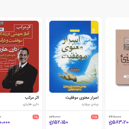
اسرار معنوی موفقیت
اثر مرکب
برندن برچارد
دارن هاردی
0
٪5
179،000
٪15
648،000
0،000
152،150
583،20