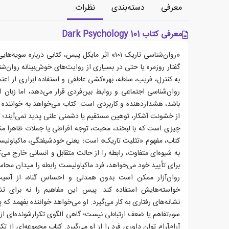
معرفی
دسته‌بندی
نظرات
معرفی کتاب Dark Psychology 101
«روان‌شناسی تاریک ۱۰۱» اثر مایکل پیس، کتابی درباره
گفتار روزمره یا حتی در بسیاری از روایت‌های خوش‌بینانه روان‌
به کنترل، فریب، سلطه، بهره‌کشی عاطفی و استفاده ابزاری از اعتم
روان‌شناسی اجتماعی و روابط بین‌فردی قرار می‌دهد، اما زبان ا
باشد، هشداردهنده و کاربردی است. کتاب می‌خواهد به خواننده
از خشونت آشکار، توهین مستقیم یا دشمنی علنی پدید نمی‌آیند؛
چیزی است که با لبخند، محبت، توجه افراطی یا جملات ظاهرا من
کتاب، مفهوم «تثلیث تاریک» است؛ یعنی خودشیفتگی، ماکیاولیسم 
به شیوه‌ای متفاوت، رابطه را از حالت متقابل و انسانی خارج می‌ک
برای تأیید خود می‌خواهد، فرد ماکیاولیست رابطه را میدان محاس
روان‌آزار ممکن است بدون همدلی و احساس گناه، از آسیب
خواسته‌هایش استفاده کند. پیس این مفاهیم را نه برای تش
نشانه‌های رفتاری به کار می‌گیرد. او می‌خواهد خواننده بفهمد ک
سوءتفاهم یا ضعف ارتباطی نیست؛ گاهی الگوی تکرارشونده‌ای از ک
آرام‌آرام توان داوری فرد را از او می‌گیرد. کتاب مجموعه‌ای از ت