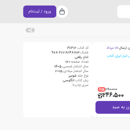
ورود / ثبت‌نام
سبد خرید
ن ارسال:
18 مرداد
کد کتاب:
191612
شابک:
978-6228248813
قطع:
رقعی
تعداد صفحه:
120
سال انتشار شمسی:
1405
سال انتشار میلادی:
2015
نوع جلد:
شومیز
زبان کتاب:
انگلیسی
سری چاپ:
1
٪15
290،000
246،500
ن به سبد