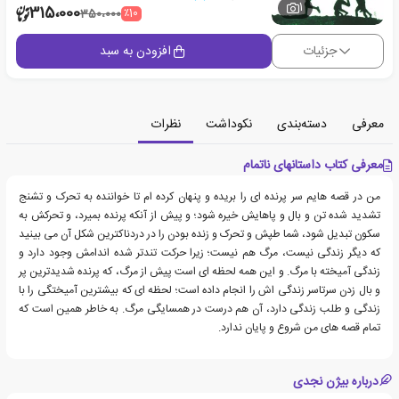
1
315،000
٪10
350،000
جزئیات
افزودن به سبد
معرفی
دسته‌بندی
نکوداشت
نظرات
معرفی کتاب داستانهای ناتمام
من در قصه هایم سر پرنده ای را بریده و پنهان کرده ام تا خواننده به تحرک و تشنج
تشدید شده تن و بال و پاهایش خیره شود؛ و پیش از آنکه پرنده بمیرد، و تحرکش به
سکون تبدیل شود، شما طپش و تحرک و زنده بودن را در دردناکترین شکل آن می بینید
که دیگر زندگی نیست، مرگ هم نیست؛ زیرا حرکت تندتر شده اندامش وجود دارد و
زندگی آمیخته با مرگ. و این همه لحظه ای است پیش از مرگ، که پرنده شدیدترین پر
و بال زدن سرتاسر زندگی اش را انجام داده است؛ لحظه ای که بیشترین آمیختگی را با
زندگی و طلب زندگی دارد، آن هم درست در همسایگی مرگ. به خاطر همین است که
تمام قصه های من شروع و پایان ندارد.
درباره بیژن نجدی