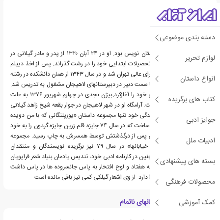
دسته بندی موضوعی
بیژن نجدی ، شاعر و داستان نویس بود. او در ۲۴ آبان ۱۳۲۰ از پدر و مادر گیلانی در
لوازم تحریر
خاش زاهدان متولد شد. تحصیلات ابتدایی خود را در رشت گذراند. پس از اخذ دیپلم
در سال ۱۳۳۹ وارد دانشسرای عالی تهران شد و در سال ۱۳۴۳ از همان دانشکده در رشته
انواع داستان
ریاضی فارغ التحصیل و با سمت دبیر در دبیرستانهای لاهیجان مشغول به تدریس شد.
از سال ۱۳۴۵ فعالیت ادبی خود را آغازکرد.بیژن نجدی در چهارم شهریور ۱۳۷۶ به علت
کتاب های برگزیده
بیماری سرطان ریه درگذشت. آرامگاه او در شهر لاهیجان در جوار بقعه شیخ زاهد گیلانی
قرار دارد.نجدی در زمان زندگی خود تنها مجموعه داستان «یوزپلنگانی که با من دویده
جوایز ادبی
اند» را در سال ۷۳ منتشر ساخت که در سال ۷۴ جایزه قلم زرین جایزه گردون را به خود
اختصاص داد. بقیه آثارش پس از درگذشتش توسط همسرش به چاپ رسید. مجموعه
ادبیات ملل
داستان «دوباره از همان خیابانها» در سال ۷۹ نیز برگزیده نویسندگان و منتقدان
مطبوعات شد. نجدی همچنین در کارنامه ادبی خود، تندیس یادمان بنیاد شعر فراپویان
بسته های پیشنهادی
به خاطر برگزیده اشعار دهه هفتاد و لوح افتخار به پاس جانسروده ها در پاس داشت
آیین های ملی و میهنی را دارد. از وی اشعار گیلکی کمی نیز باقی مانده است.
محصولات فرهنگی
ویژگی های کتاب داستانهای ناتمام
کمک آموزشی