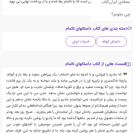
مجله‌ی ایران‌کتاب
مجموعه ای از داستان هایی است که یا ناتمام رها شده و یا از پرداخت نهایی بی بهره
هستند
چی بخونم؟
دسته بندی های کتاب داستانهای ناتمام
داستان کوتاه
ادبیات ایران
قسمت هایی از کتاب داستانهای ناتمام
که مادرم با فروتنی و با اندوه به جای انتخاب یک پیراهن سفید و یقه باز و کوتاه،
پارچۀ خاکستری و پاییزه ای را در طرحی ساده و بلند دوخته و به یک بار پرو قناعت
کرده بود. چرا که پوست سفید و براق و تقریبا صاف، چشمان نجیب و سرد او، هنوز می
توانست وی را بیوه ای محترم و خواستنی نشان بدهد. حتی من با این سن نزدیک
بیست و ریش و نتراشیده، نمی توانستم مادرم را پیر، یا مثلا یائسه نشان بدهم و این
حتما از چشم هیچکدام از عموها پنهان نمانده بود زیرا هنگام خداحافظی مدام تکرار می
کردند: منتظرتان هستیم...یادتان نرود...آن لبخندتان را هم بیاورید... صبح روز بعد زودتر
از ساعات معمول بیدار شدیم. ماهها گذشته بود که ما رادیو را روشن نکرده بودیم و حالا
این اولین صبحانه ای بود که آن را ضمن شنیدن موسیقی با اشتهای خوب می
خوردیم. مادرم حمام را هم روشن کرده بود، بله. ما از تشییع جنازه به این طرف حمام