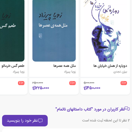
دوباره از همان خیابان ها
مثل همه عصرها
طعم گس خرمالو
بیژن نجدی
زویا پیرزاد
زویا پیرزاد
٪10
250،000
٪10
500،000
٪10
225،000
450،000
نظر کاربران در مورد "کتاب داستانهای ناتمام"
نظر خود را بنویسید
2
نظر تا این لحظه ثبت شده است