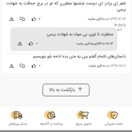
شعر ای برادر ای دوست چشمها منطزرن که تو در برج حماقت به شهادت
برسی
1399/02/03
|
توسط
کاربر سایت
2
|
|
پاسخ ها
منتظرند تا توی، بی سواد به شهادت برسی
1401/02/04
|
توسط
کاربر سایت
0
|
داستان‌های ناتمام گفتم ینی یه متن بده ادامه شو بنویسیم
1398/12/01
|
توسط
کاربر سایت
0
|
|
بازگشت به بالا
سلامت فیزیکی
تحویل سریع
پرداخت در 4 قسط
ارسال بین‌الملل