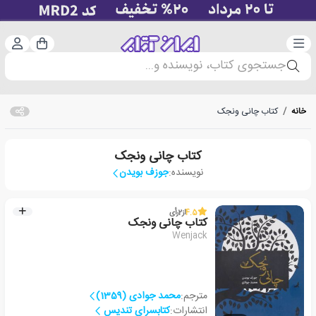
دسته‌بندی
ورود 
سبد خرید
جستجوی کتاب، نویسنده و...
خانه
/
کتاب چانی ونجک
کتاب چانی ونجک
نویسنده:
جوزف بویدن
4.5
از
2
رأی
کتاب چانی ونجک
Wenjack
مترجم:
محمد جوادی (1359)
انتشارات:
کتابسرای تندیس