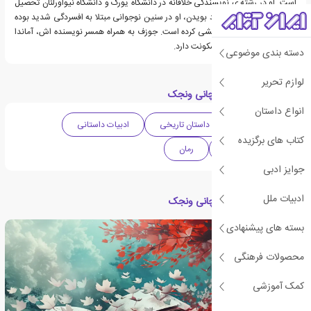
است. او در رشته ی نویسندگی خلاقانه در دانشگاه یورک و دانشگاه نیواورلئان تحصیل
کرده است. به گفته ی خود بویدن، او در سنین نوجوانی مبتلا به افسردگی شدید بوده
و یکبار هم اقدام به خودکشی کرده است. جوزف به همراه همسر نویسنده اش، آماندا
بویدن، در ایالت لویزیانا سکونت دارد.
دسته بندی موضوعی
لوازم تحریر
دسته بندی های کتاب چانی ونجک
انواع داستان
ادبیات کانادا
داستان تاریخی
ادبیات داستانی
کتاب های برگزیده
دهه 2010 میلادی
رمان
جوایز ادبی
ادبیات ملل
مقالات مرتبط با کتاب چانی ونجک
بسته های پیشنهادی
محصولات فرهنگی
کمک آموزشی