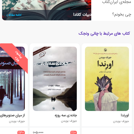
مجله‌ی ایران‌کتاب
چی بخونم؟
برترین نویسندگان در ادبیات کانادا
ادامه مقاله
کتاب های مرتبط با چانی ونجک
ی
ش
ن
ه
ا
د
و
ی
ژ
پ
ه
اورندا
جاده ی سه روزه
از میان صنوبرهای 
جوزف بویدن
جوزف بویدن
جوزف بویدن
٪30
105،000
٪10