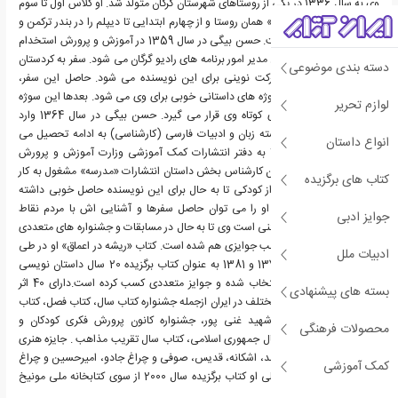
وی به سال 1336 در یکی از روستاهای شهرستان گرگان متولد شد. او کلاس اول تا سوم
را در دبستان «میرجرجانی» همان روستا و از چهارم ابتدایی تا دیپلم را در بندر ترکمن و
گرگان به پایان رسانده است. حسن بیگی در سال 1359 در آموزش و پرورش استخدام
می شود و پس از دو سال مدیر امور برنامه های رادیو گرگان می شود. سفر به کردستان
دسته بندی موضوعی
در سال 1364، سرآغاز حرکت نوینی برای این نویسنده می شود. حاصل این سفر،
دریافت حس و حالها و سوژه های داستانی خوبی برای وی می شود. بعدها این سوژه
لوازم تحریر
دستمایه بیشتر داستانهای کوتاه وی قرار می گیرد. حسن بیگی در سال 1364 وارد
دانشگاه می شود و در رشته زبان و ادبیات فارسی (کارشناسی) به ادامه تحصیل می
انواع داستان
پردازد. وی در سال 1367 به دفتر انتشارات کمک آموزشی وزارت آموزش و پرورش
منتقل می گردد تا به عنوان کارشناس بخش داستان انتشارات «مدرسه» مشغول به کار
کتاب های برگزیده
شود.سفرهای پی درپی، از کودکی تا به حال برای این نویسنده حاصل خوبی داشته
است، که بسیاری از آثار او را می توان حاصل سفرها و آشنایی اش با مردم نقاط
جوایز ادبی
مختلف ایران دانست. گفتنی است وی تا به حال در مسابقات و جشنواره های متعددی
شرکت کرده و موفق به کسب جوایزی هم شده است. کتاب «ریشه در اعماق» او در طی
ادبیات ملل
سالهای 1375، 1377، 1379 و 1381 به عنوان کتاب برگزیده 20 سال داستان نویسی
انقلاب و دفاع مقدس انتخاب شده و جوایز متعددی کسب کرده است.دارای 40 اثر
بسته های پیشنهادی
برگزیده در جشنواره های مختلف در ایران ازجمله جشنواره کتاب سال، کتاب فصل، کتاب
دفاع مقدس، جشنواره شهید غنی پور، جشنواره کانون پرورش فکری کودکان و
محصولات فرهنگی
نوجوانان، کتاب جهانی سال جمهوری اسلامی، کتاب سال تقریب مذاهب . جایزه هنری
غدیرو... با کتاب های محمد، اشکانه، قدیس، صوفی و چراغ جادو، امیرحسین و چراغ
کمک آموزشی
جادو و...کتاب غنچه بر قالی او کتاب برگزیده سال 2000 از سوی کتابخانه ملی مونیخ
المان است.