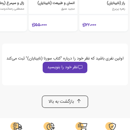
راز (نابینایان)
انسان و طبیعت (نابینایان)
زال و سیمرغ (رح
زهره پریرخ
مجید عمیق
مصطفی رحماندوست
55،000
22،000
اولین نفری باشید که نظر خود را درباره "کتاب سورنا (نابینایان)" ثبت می‌کند
نظر خود را بنویسید
بازگشت به بالا