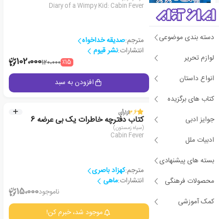
Diary of a Wimpy Kid: Cabin Fever
دسته بندی موضوعی
مترجم:
صدیقه خداخواه
انتشارات:
نشر قیوم
لوازم تحریر
1
102،000
٪15
120،000
انواع داستان
جزئیات
افزودن به سبد
کتاب های برگزیده
3.6
از
1
رأی
جوایز ادبی
کتاب دفترچه خاطرات یک بی عرضه 6
(سیاه زمستون)
Cabin Fever
ادبیات ملل
بسته های پیشنهادی
مترجم:
کهزاد باصری
انتشارات:
ماهی
محصولات فرهنگی
2
15،000
ناموجود
کمک آموزشی
جزئیات
موجود شد، خبرم کن!