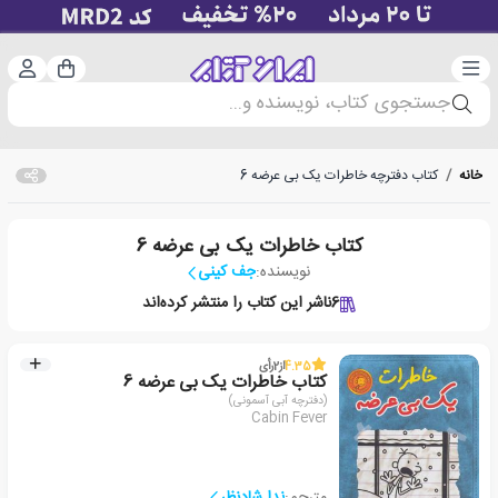
دسته‌بندی
ورود 
سبد خرید
جستجوی کتاب، نویسنده و...
خانه
/
کتاب دفترچه خاطرات یک بی عرضه 6
کتاب خاطرات یک بی عرضه 6
نویسنده:
جف کینی
6
ناشر این کتاب را منتشر کرده‌اند
4.35
از
2
رأی
کتاب خاطرات یک بی عرضه 6
(دفترچه آبی آسمونی)
Cabin Fever
مترجم:
ندا شادنظر