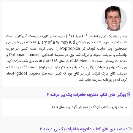
جفری پاتریک کینی (متولد 19 فوریه 1971) نویسنده و کاریکاتوریست آمریکایی است
که بیشتر با سری کتاب های کودکان Diary of a Wimpy Kid شناخته می شود. وی
همچنین وب سایت کودک گرا Poptropica را ایجاد کرده است. کینی در فورت
واشنگتن، مریلند متولد و بزرگ شد. وی در مدرسه ابتدایی Potomac Landing و
بعدها دبیرستان اسقف McNamara، که در سال 1989 فارغ التحصیل شد، شرکت کرد.
وی یک برادر و خواهر بزرگتر و یک برادر کوچکتر دارد. او در اوایل دهه 1990 در دانشگاه
مریلند، کالج پارک شرکت کرد. در کالج بود که كینی یك طنز محبوب، Igdoof ایجاد
كرد، كه در روزنامه مدرسه چاپ شد.
ویژگی های کتاب دفترچه خاطرات یک بی عرضه 6
برنده بهترین کتاب کودک و نوجوان گودریدز سال 2011
دسته بندی های کتاب دفترچه خاطرات یک بی عرضه 6