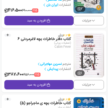
انتشارات:
ایران بان
2
416،500
٪15
490،000
جزئیات
افزودن به سبد
3.3
از
1
رأی
کتاب دفتر خاطرات بچه لاغرمردنی 6
(تعطیلات زورکی)
Cabin Fever
مترجم:
نسرین مهاجرانی
انتشارات:
پیدایش
1
387،600
٪15
456،000
جزئیات
افزودن به سبد
3.8
از
1
رأی
کتاب خاطرات بچه ی ماجراجو (5)
گرفتار در برف