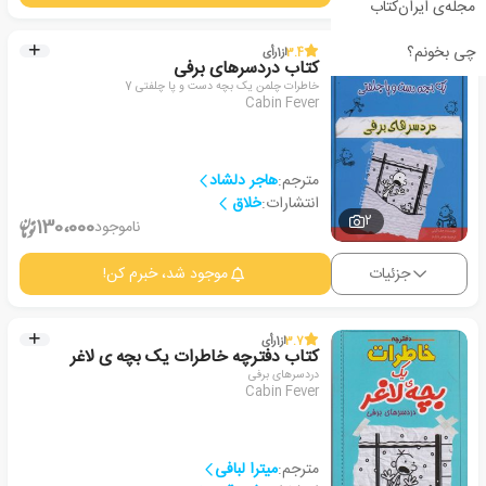
مجله‌ی ایران‌کتاب
چی بخونم؟
3.4
از
1
رأی
کتاب دردسرهای برفی
خاطرات چلمن یک بچه دست و پا چلفتی 7
Cabin Fever
مترجم:
هاجر دلشاد
انتشارات:
خلاق
2
130،000
ناموجود
جزئیات
موجود شد، خبرم کن!
3.7
از
1
رأی
کتاب دفترچه خاطرات یک بچه ی لاغر
دردسرهای برفی
Cabin Fever
مترجم:
میترا لبافی