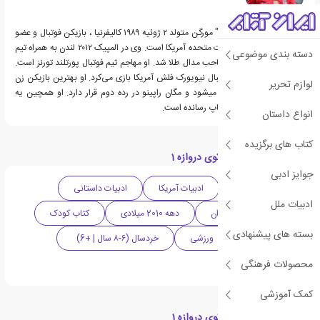
الکساندرا پاتریشیا "الکس" مورگن متولد ۲ ژوئیه ۱۹۸۹ کالیفرنیا ، بازیکن فوتبال و عضو
تیم ملی فوتبال زنان ایالات متحده آمریکا است. وی در المپیک ۲۰۱۲ لندن به همراه تیم
دسته بندی موضوعی
ملی فوتبال زنان آمریکا صاحب مدال طلا شد. او مهاجم تیم فوتبال پورتلند تورنز است.
او در سال ۲۰۱۱ در تیم فوتبال نیویورک فلش آمریکا بازی می‌کرد. او بهترین بازیکن زن
لوازم تحریر
فوتبال جهان هم شناخته میشود و مگان راپینو در رده دوم قرار دارد. او همچین یه
مجموعه کتاب کودک به چاپ رسانده است.
انواع داستان
کتاب های برگزیده
دسته بندی های کتاب توی دروازه 1
جوایز ادبی
داستان ماجرایی
ادبیات آمریکا
ادبیات داستانی
ادبیات ملل
ادبیات کودک و نوجوان
دهه 2010 میلادی
کتاب کودک
بسته های پیشنهادی
کتاب نوجوان
ورزشی
خردسال (۶-۸ سال | +6)
محصولات فرهنگی
داستان کودکانه
کمک آموزشی
مقالات مرتبط با کتاب توی دروازه 1