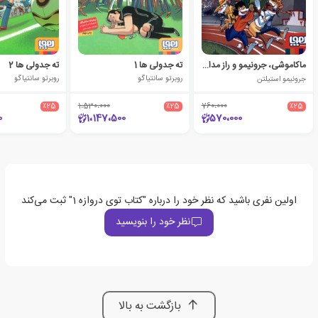
ماکاموشی، جرونیمو‌ و راز مدال‌ طلا
ته جدولی ها 1
ته جدولی ها 2
جرونیمو استیلتن
روبرتو سانتیاگو
روبرتو سانتیاگو
٪25
1،530،000
٪25
760،000
٪25
0
1،147،500
570،000
اولین نفری باشید که نظر خود را درباره "کتاب توی دروازه 1" ثبت می‌کند
نظر خود را بنویسید
بازگشت به بالا