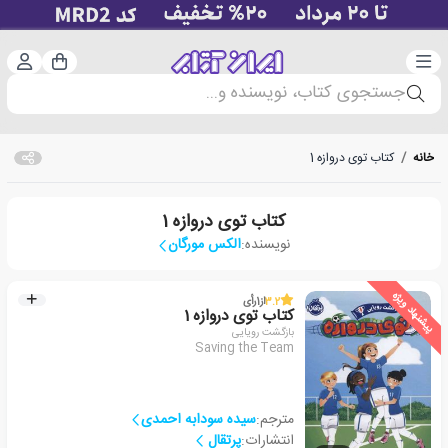
دسته‌بندی
ورود 
سبد خرید
جستجوی کتاب، نویسنده و...
خانه
/
کتاب توی دروازه 1
کتاب توی دروازه 1
نویسنده:
الکس مورگان
پیشنهاد ویژه
3.2
از
1
رأی
کتاب توی دروازه 1
بازگشت رویایی
Saving the Team
مترجم:
سیده سودابه احمدی
انتشارات:
پرتقال