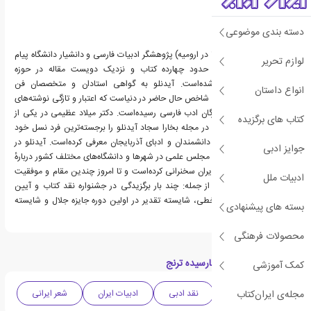
دسته بندی موضوعی
سجاد آیدنلو (متولد ۱۳۵۹ در ارومیه) پژوهشگر ادبیات فارسی و دانشیار دانشگاه پیام
لوازم تحریر
نور ارومیه است. از او حدود چهارده کتاب و نزدیک دویست مقاله در حوزه
شاهنامه‌شناسی منتشر شده‌است. آیدنلو به گواهی استادان و متخصصان فن
انواع داستان
جوان‌ترین شاهنامه‌شناس شاخص حال حاضر در دنیاست که اعتبار و تازگی نوشته‌های
او به تأیید بسیاری از بزرگان ادب فارسی رسیده‌است. دکتر میلاد عظیمی در یکی از
کتاب های برگزیده
نوشته‌های ستون آویزه‌ها در مجله بخارا سجاد آیدنلو را برجسته‌ترین فرد نسل خود
برای ادامه سلسله جلیله دانشمندان و ادبای آذربایجان معرفی کرده‌است. آیدنلو در
جوایز ادبی
بیش از شصت همایش و مجلس علمی در شهرها و دانشگاه‌های مختلف کشور دربارهٔ
شاهنامه و ادب حماسی ایران سخنرانی کرده‌است و تا امروز چندین مقام و موفقیت
ادبیات ملل
علمی را کسب کرده‌است از جمله: چند بار برگزیدگی در جشنواره نقد کتاب و آیین
بزرگداشت حامیان نسخ خطی، شایسته تقدیر در اولین دوره جایزه جلال و شایسته
بسته های پیشنهادی
تقدیر در کتاب سال.
محصولات فرهنگی
دسته بندی های کتاب نارسیده ترنج
کمک آموزشی
مجله‌ی ایران‌کتاب
مجموعه مقالات
نقد ادبی
ادبیات ایران
شعر ایرانی