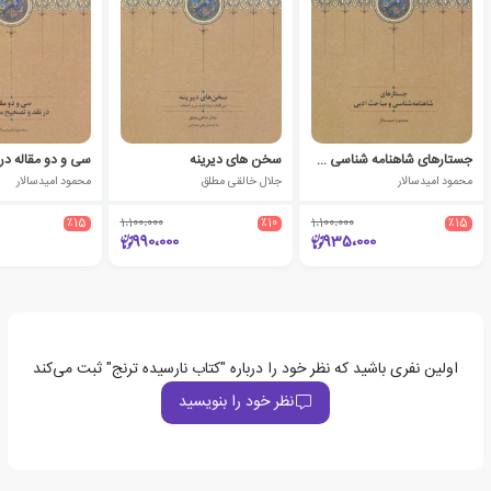
جستارهای شاهنامه شناسی و مباحث ادبی
سخن های دیرینه
محمود امیدسالار
جلال خالقی مطلق
محمود امیدسالار
٪15
1،100،000
٪10
1،100،000
٪15
990،000
935،000
اولین نفری باشید که نظر خود را درباره "کتاب نارسیده ترنج" ثبت می‌کند
نظر خود را بنویسید