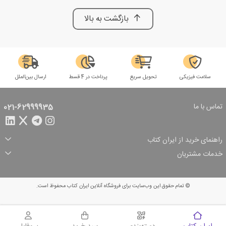
بازگشت به بالا
سلامت فیزیکی
تحویل سریع
پرداخت در 4 قسط
ارسال بین‌الملل
تماس با ما
021-62999935
راهنمای خرید از ایران کتاب
ثبت سفارش
شیوه پرداخت
خدمات مشتریان
تخفیف‌های خرید
شرایط ارسال سفارش
درباره ما
شرایط استفاده
حریم خصوصی
پیگیری سفارش
بازگرداندن سفارش
پرسش‌های متداول
© تمام حقوق این وب‌سایت برای فروشگاه آنلاین ایران کتاب محفوظ است.
سبد خرید