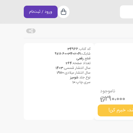
ورود / ثبت‌نام
سبد خرید
کد کتاب:
34966
شابک:
978-6003402041
قطع:
رقعی
تعداد صفحه:
264
سال انتشار شمسی:
1403
سال انتشار میلادی:
1970
نوع جلد:
شومیز
سری چاپ:
10
ناموجود
290،000
د، خبرم کن!