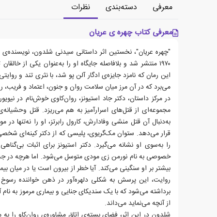
معرفی
دسته‌بندی
نظرات
معرفی کتاب چهره ی عریان
"چهره عریان"، نخستین اثر داستانی سیدنی شلدون، نویسنده‌ی 
۱۹۷۰ منتشر شد و بلافاصله جایگاه او را به‌عنوان یکی از خالقان
این رمان که نامزد جایزه‌ی ادگار آلن پو شد، با نثری تند و روای
می‌برد که در آن مرز میان سلامت روان و جنون، اعتماد و فریب، ر
در مرکز داستان، دکتر جاد استیونز، روان‌کاوی خوش‌نام در نیویور
مجموعه‌ای از قتل‌های اسرارآمیز به هم می‌ریزد. قتل وحشیانه‌
به‌دنبال آن قتل منشی وفادارش، کارول رابرتز، او را نه‌تنها در 
قرار می‌دهد. ستوان مک‌گریوی، پلیسی که از دکتر کینه‌ای شخصی
را به‌سوی او نشانه می‌گیرد. دکتر استیونز برای اثبات بی‌گناه
خصوصی به نام نورمن زی مودی متوسل می‌شود. اما هرچه در جس
بیشتر بر او سنگینی می‌کند. آیا خطر از بیرون است یا در میان ب
روایت، این پرسش به شکلی دلهره‌آور در ذهن خواننده رسوخ می‌
برداشته می‌شود که با یک سندیکای جنایی و بیماری مرموز به نام 
از آنچه می‌نماید می‌داند.
شلدون در این اثر، فضای بسته‌ی اتاق مشاوره‌ی روان‌کاو را به م