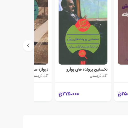
نخستین پرونده های پوآرو
دروازه سرنوشت
آگاتا کریستی
آگاتا کریستی
158،000
275،000
25