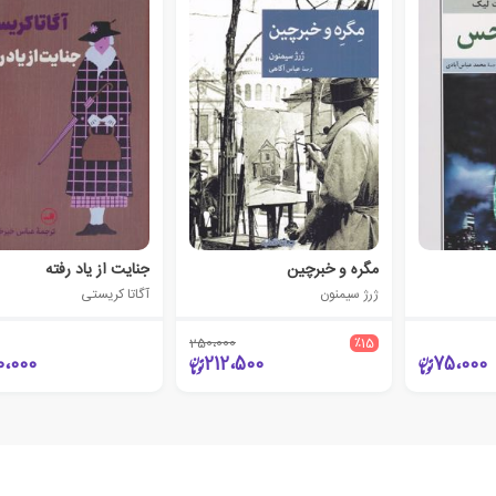
مگره و خبرچین
جنایت از یاد رفته
ژرژ سیمنون
آگاتا کریستی
250،000
٪15
0،000
212،500
75،000