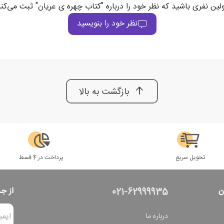
لین نفری باشید که نظر خود را درباره "کتاب چهره ی عریان" ثبت می‌کن
نظر خود را بنویسید
بازگشت به بالا
تحویل سریع
پرداخت در 4 قسط
ن
از ج
021-62999935
درباره ما