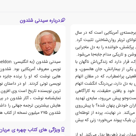
درباره سیدنی شلدون
برجسته‌ی آمریکایی است که در سال
 توانای تریلر روان‌شناختی تثبیت کرد.
تی پرکشش، خواننده را به دل ماجرایی
وشن و تاریکی مدام جابه‌جا می‌شود.
ک، قرار دارد که زندگی‌اش ناگهان با
ی یکی از بیمارانش، جان هانسون، و
نویس معروف آمریکایی بود. شلدون پ
موقعیتی پراضطراب، که در مظان اتهام
هایی نوشت که او را برنده جایزه ه
 به دل دارد، بی‌درنگ انگشت اتهام
ی خود و یافتن حقیقت، به کارآگاهی
ت‌وجو پیش می‌رود، سایه‌ی تهدید
نمایشنامه نوشت ، آثار شلدون در بی
یماران خودش پنهان شده؟ با پیش‌روی
هایش بیشترین ترجمه جهانی را داشته
کند. در نهایت، پرده از توطئه‌ای
شلدون ۲۷۵ میلیون نسخه از کتاب های او در بازار کتاب دنیا مورد خرید و فروش قرار گرفته است.
آن بلیک پیوند می‌خورد؛ زنی که بیش
ویژگی های کتاب چهره ی عریان
یدان نبرد ذهن‌ها بدل می‌کند. او از