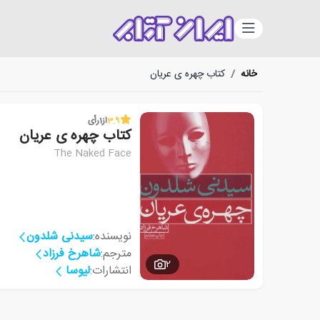
دسته‌بندی
خانه
/
کتاب چهره ی عریان
3.9
از
1
رأی
کتاب چهره ی عریان
The Naked Face
نویسنده:
سیدنی شلدون
مترجم:
شاهرخ فرزاد
2
انتشارات:
لیوسا