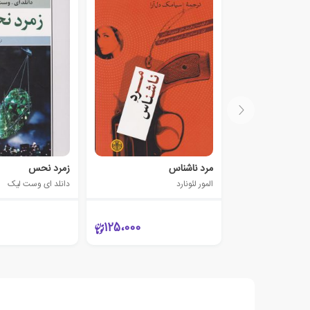
مرد ناشناس
زمرد نحس
المور لئونارد
دانلد ای وست لیک
125،000