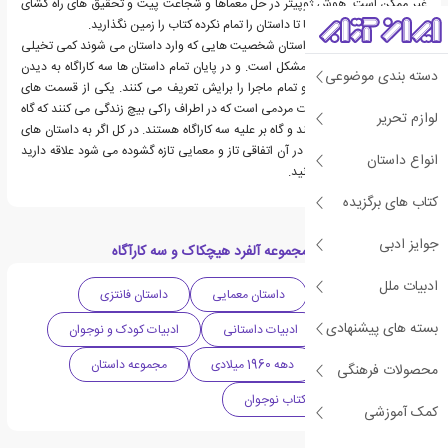
غیر ممکن است. هوش ژوپیتر در حل معماها و شجاعت پیت و تحقیق های راه گشای
باب باعث می شود که شما تا داستان را تمام نکرده کتاب را زمین نگذارید.
در بعضی از قسمت های داستان شخصیت هایی که وارد داستان می شوند کمی تخیلی
است و درک و هضم آنها مشکل است. و در پایان تمام داستان ها سه کاراگاه به دیدن
دسته بندی موضوعی
آلفرد هیچکاک می روند و تمام ماجرا را برایش تعریف می کنند. یکی از قسمت های
جالب آشنایی با خصوصیات مردمی است که در اطراف راکی بیچ زندگی می کنند که گاه
لوازم تحریر
به کمک سه کاراگاه می آیند و گاه بر علیه سه کاراگاه هستند. در کل اگر به داستان های
هیجان انگیز که هر لحظه در آن اتفاقی تاز و معمایی تازه گشوده می شود علاقه دارید
انواع داستان
حتما این مجموعه را بخوانید.
کتاب های برگزیده
جوایز ادبی
دسته بندی های کتاب مجموعه آلفرد هیچکاک و سه کارآگاه
ادبیات ملل
داستان ماجرایی
داستان معمایی
داستان فانتزی
بسته های پیشنهادی
ادبیات آمریکا
ادبیات داستانی
ادبیات کودک و نوجوان
داستان جنایی
دهه 1960 میلادی
مجموعه داستان
محصولات فرهنگی
کتاب کودک
کتاب نوجوان
کمک آموزشی