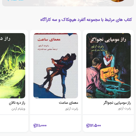
تأثیرگذار برای بهبود زندگی انسان تبدیل شد؟
کتاب های مرتبط با مجموعه آلفرد هیچکاک و سه کارآگاه
راز مومیایی نجواگر
معمای ساعت
راز دره نالان
رابرت آرتور
رابرت آرتور
ویلیام آردن
11،000
12،500