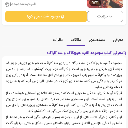
2
100،000
ناموجود
جزئیات
موجود شد، خبرم کن!
معرفی
دسته‌بندی
مقالات
نظرات
معرفی کتاب مجموعه آلفرد هیچکاک و سه کارآگاه
مجموعه آلفرد هیچکاک و سه کاراگاه درباره ی سه کاراگاه به نام های ژوپیتر جونز قد
کوتاه قوی هیکل و تقریبا چاق است و کاراگاه دوم پیت کرنشاو ، قد بلند و اندامی
ورزیده دارد و کاراگاه سوم باب اندروز ، لاغر و بیشتر اهل مطالعه است. آنها در راکی بیچ
در کالیفرنیا زندگی می کنند منطقه ای کوچک در ساحل اقیانوس آرام که با هالیوود
فاصله چندانی ندارد.
قرارگاه آن ها کاروان خانگی متحرکی است که در محوطه کالاهای اسقاطی هوشمندانه از
انظار پنهان شده است. این سمساری منحصر به فرد متعلق به عمو و زن عمو ژوپیتر
است که ژوپیتر با آنها زندگی می کند. این سه کاراگاه معماهای پیچیدهای را حل می
کنند و در مواقع خطر از پلیس راکی بیچ کمک می گیرند تا کمکشان کند.
این کتاب و دیگر کتاب های از این مجموعه بسیار هیجان انگیز است و هر لحظه از
داستان اتفاقی تازه می افتد و حدس پایان داستان بسیار مشکل و حتی میتوان گفت