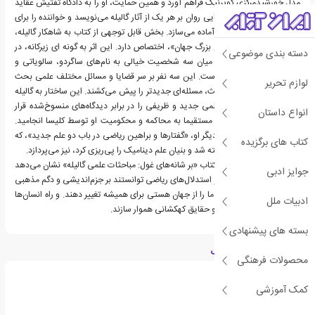
مدل خورشیدمرکزی کوپرنیک فراهم آورد و همین حمایت، او را به دادگاه تفتیش عقاید
کشاند. هاوکینگ مقدمه‌هایی روان بر هر یک از آثار گالیله می‌نویسد و خواننده را برای
ورود به دنیای پیچیده او آماده می‌سازد. بخش قابل توجهی از کتاب به شاهکار گالیله،
«گفت‌وگو در باب دو نظام بزرگ جهان»، اختصاص دارد. این اثر به گونه ای زیرکانه، در
دسته بندی موضوعی
قالب گفتگویی چهار روزه میان سه شخصیت خیالی به نام‌های ساگردو، سالویاتی و
سیمپلیسیو نوشته شده است. این سه نفر بر سر قضایا و مسائل مختلف علمی بحث
لوازم تحریر
می‌کنند و از نتیجه هر بحث، مسئله‌ای جدیدتر را پیش می‌کشند. این ساختار به گالیله
اجازه می داد تا حقایق علمی جدید و ظریفی را در برابر دیدگاه‌های منسوخ‌شده قرار
انواع داستان
دهد. همین کتاب بود که مستقیما به محاکمه و محکومیت او توسط کلیسا انجامید.
علاوه بر این، کتاب به اثر دیگر او، «گفتارها و براهین ریاضی در باب دو علم جدید»، که
کتاب های برگزیده
در دوران حصر خانگی نوشته شد و بنیان علم دینامیک را پی‌ریزی کرد، نیز می‌پردازد.
به طور کلی، هاوکینگ در کتاب «بر شانه‌های غول‌: مباحثات علمی گالیله» نشان می‌دهد
جوایز ادبی
که چگونه شواهد تجربی و استدلال‌های ریاضی توانستند بر جزم‌اندیشی و دگم مذهبی
هزارساله غلبه کنند و درک ما را از جهان هستی برای همیشه تغییر دهند. و راه انسان‌ها
ادبیات ملل
را برای دستیابی به نجوم و حقایق کهکشانی هموار سازند.
بسته های پیشنهادی
درباره استیون هاوکینگ
محصولات فرهنگی
کمک آموزشی