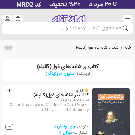
دسته‌بندی
ورود 
سبد خرید
جستجوی کتاب، نویسنده و...
خانه
/
کتاب بر شانه های غول(گالیله)
کتاب بر شانه های غول(گالیله)
نویسنده:
استیون هاوکینگ
4
از
1
رأی
کتاب بر شانه های غول(گالیله)
(مباحثات علمی گالیله)
On the Shoulders of Giants : the Great Works
of Physics and Astronomy
مترجم:
مریم توفیقی
1
انتشارات:
سبزان