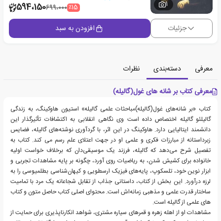
1
594،150
٪15
699،000
جزئیات
افزودن به سبد
معرفی
دسته‌بندی
نظرات
معرفی کتاب بر شانه های غول(گالیله)
کتاب «بر شانه‌های غول(گالیله)مباحثات علمی گالیله» استیون هاوکینگ، به زندگی
گالیلئو گالیله اختصاص داده است وی نگاهی انقلابی به اکتشافات تأثیرگذار این
دانشمند ایتالیایی دارد. هاوکینگ در این اثر، با گردآوری نوشته‌های گالیله، فضایس
زبرداستانه از مبارزات فکری و علمی او در جهت اعتلای علم رسم می کند. کتاب به
تفصیل شرح می‌دهد که گالیله، فرزند یک موسیقی‌دان که برخلاف خواست اولیه
خانواده برای کشیش شدن، به ریاضیات روی آورد، چگونه بر پایه مشاهدات تجربی و
ابزار نوین خود، تلسکوپ، پایه‌های فیزیک ارسطویی و کیهان‌شناسی بطلمیوسی را به
لرزه درآورد. این بخش از کتاب، داستانی جذاب از تقابل شجاعانه یک مرد با تمامیت
ساختار قدرت علمی و مذهبی زمانه‌اش است. محتوای اصلی کتاب حاصل متون و کتاب
های علمی از گالیله است.
مشاهدات او از اهله زهره و قمرهای سیاره مشتری، شواهد انکارناپذیری برای حمایت از