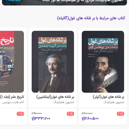
استیون هاوکینگ، مردی که بر سیاهچاله ها نور تاباند
ادامه مقاله
کتاب های مرتبط با بر شانه های غول(گالیله)
بر شانه های غول(کپلر)
بر شانه های غول(اینشتین)
تاریخ علم (جلد 1)
استیون هاوکینگ
استیون هاوکینگ
آدام هارت دیویس
٪15
392،000
٪15
330،000
٪15
333،200
280،500