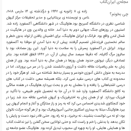
مجله‌ی ایران‌کتاب
استیون ویلیام هاوکینگ، زاده ی ۸ ژانویه ی ۱۹۴۲ و درگذشته ی ۱۴ مارس ۲۰۱۸،
چی بخونم؟
فیزیکدان نظری، کیهان شناس و نویسنده ی بریتانیایی و مدیر تحقیقات مرکز کیهان
شناسی نظری در دانشگاه کمبریج بود.هاوکینگ در شهر دانشگاهی آکسفورد زاده شد.
استیون در روزهای جنگ جهانی دوم به دنیا آمد. خانه ی والدین وی در هایگیت در
شمال لندن واقع بود. فرانک و ایزابل هاوکینگ، برای اطمینان یافتن از تولد بدون خطر و
سالم نخستین فرزندشان تصمیم گرفتند پیش از به دنیا آمدن او موقتا به آکسفورد
بروند. ایزابل در آکسفورد پسرش را به سلامت به دنیا آورد. این روز مصادف بود با
سالروز مرگ گالیله، که دقیقا سیصد سال پیش از آن، در ۱۶۴۲ اتفاق افتاده بود. بنابر
تصادفی دیگر، نیوتون حدود همان روزها در همان سال به دنیا آمده بود. وی از همان
زمان به علم ریاضیات علاقه داشت و آرزوی دانشمند شدن را در سر می پروراند، اما در
مدرسه به عنوان دانش آموزی خودسر و بسیار بدخط شناخته می شد. او هرگز خود را در
محدوده ی کتاب های درسی مقید نمی کرد، بلکه همیشه سعی داشت در کتاب های
درسی اشتباهاتی را یافته و با معلمان به جر و بحث بپردازد.هاوکینگ در هفده سالگی
به کالج دانشگاه آکسفورد وارد شد تا در آن جا به تحصیل علوم طبیعی، با تأکید بر
فیزیک بپردازد. او از همان زمان به اخترفیزیک و کیهان شناسی علاقه مند شد زیرا در
خود کنجکاوی شدیدی احساس می کرد که به رمز و راز ستارگان و آغاز و انجام کیهان پی
ببرد.هاوکینگ مبتلا به بیماری اسکلروز جانبی آمیوتروفیک بود و از هر گونه حرکت ناتوان
بود؛ او نه می توانست بنشیند، نه برخیزد، و نه راه رود. حتی قادر نبود دست و پایش را
تکان بدهد یا بدنش را خم و راست کند و حتی توانایی سخن گفتن را نیز نداشت.کتاب
ها و همایش هایش، او را به چهره ای محبوب تبدیل کرده بود. هاوکینگ عضو جامعه ی