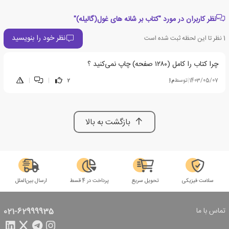
نظر کاربران در مورد "کتاب بر شانه های غول(گالیله)"
نظر خود را بنویسید
1
نظر تا این لحظه ثبت شده است
چرا کتاب را کامل (۱۲۸۰ صفحه) چاپ نمی‌کنید ؟
1403/05/07
|
توسط
م اِ
2
|
|
بازگشت به بالا
سلامت فیزیکی
تحویل سریع
پرداخت در 4 قسط
ارسال بین‌الملل
تماس با ما
021-62999935