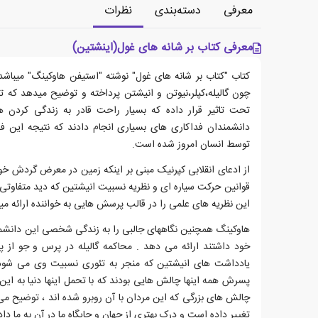
معرفی
دسته‌بندی
نظرات
معرفی کتاب بر شانه های غول(اینشتین)
کتاب "کتاب بر شانه های غول" نوشته "استیفن هاوکینگ" میباشد
چون گالیله،کپلر،نیوتن و انیشتن پرداخته و توضیح میدهد که تح
تحت تاثیر قرار داده که بسیار راحت قادر به زندگی کردن 
دانشمندان فداکاری های بسیاری انجام دادند که نتیجه این فد
توسط انسان امروز شده است.
از ادعای انقلابی کپرنیک مبنی بر اینکه زمین در معرض گردش خورش
قوانین حرکت سیاره ای و نظریه نسبیت انیشتین که دید متفاوتی از
این نظریه های علمی را در قالب پرسش هایی به خواننده ارائه می
هاوکینگ همچنین نگاههای جالبی را به زندگی شخصی این دانشم
خود داشتند ارائه می دهد . محاکمه گالیله در پرس و جو از پاپ
یادداشت های انیشتین که منجر به تئوری نسبیت وی می شود
پسرش همه اینها چالش هایی بودند که با تحمل اینها دنیا به این
چالش های بزرگی که این مردان با آن روبرو شده اند ، توضیح می د
تغییر داده است و درک بهتری از جهان و جایگاه ما در آن به ما داد