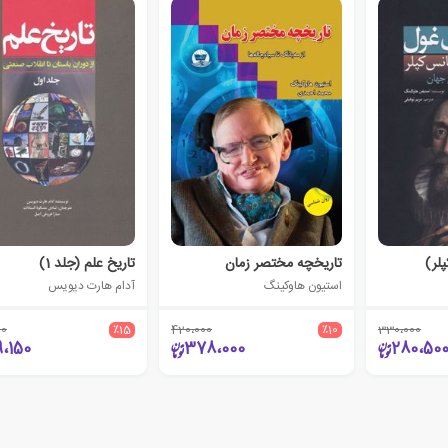
لر)
تاریخچه مختصر زمان
تاریخ علم (جلد 1)
استیون هاوکینگ
آدام هارت دیویس
00
٪15
420،000
٪10
330،000
9،150
378،000
280،50