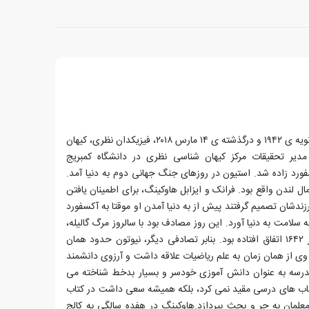
استیون ویلیام هاوکینگ، زاده ی ۸ ژانویه ی ۱۹۴۲ و درگذشته ی ۱۴ مارس ۲۰۱۸، فیزیکدان نظری، کیهان
مدیر تحقیقات مرکز کیهان شناسی نظری در دانشگاه کمبریج
ورد زاده شد. استیون در روزهای جنگ جهانی دوم به دنیا آمد.
 لندن واقع بود. فرانک و ایزابل هاوکینگ، برای اطمینان یافتن
ندشان تصمیم گرفتند پیش از به دنیا آمدن او موقتا به آکسفورد
 سلامت به دنیا آورد. این روز مصادف بود با سالروز مرگ گالیله،
که دقیقا سیصد سال پیش از آن، در ۱۶۴۲ اتفاق افتاده بود. بنابر تصادفی دیگر، نیوتون حدود همان
. وی از همان زمان به علم ریاضیات علاقه داشت و آرزوی دانشمند
مدرسه به عنوان دانش آموزی خودسر و بسیار بدخط شناخته می
تاب های درسی مقید نمی کرد، بلکه همیشه سعی داشت در کتاب
معلمان به جر و بحث بپردازد.هاوکینگ در هفده سالگی به کالج