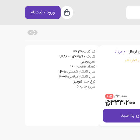
ورود / ثبت‌نام
سبد خرید
 ارسال:
20 مرداد
کد کتاب:
3627
شابک:
9786001173592
 انبار نشر
قطع:
رقعی
تعداد صفحه:
160
سال انتشار شمسی:
1405
سال انتشار میلادی:
2002
نوع جلد:
شومیز
سری چاپ:
6
٪15
392،000
333،200
ن به سبد