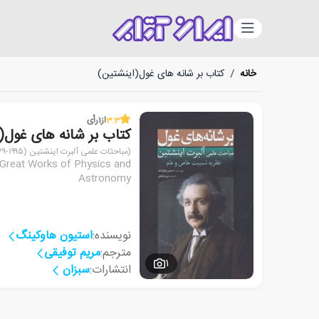
دسته‌بندی
خانه
/
کتاب بر شانه های غول(اینشتین)
3.3
از
1
رأی
کتاب بر شانه های غول(
(مباحثات علمی آلبرت اینشتین (۱۹۹۵-۱۸۷۹): نظریه نسبیت خاص و عام)
e Great Works of Physics and
Astronomy
نویسنده:
استیون هاوکینگ
مترجم:
مریم توفیقی
1
انتشارات:
سبزان