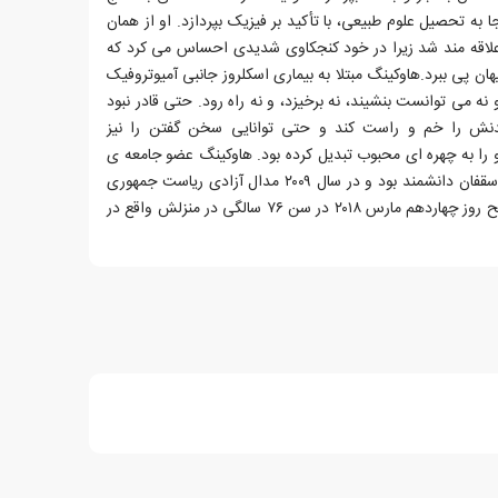
 به تحصیل علوم طبیعی، با تأکید بر فیزیک بپردازد. او از همان
علاقه مند شد زیرا در خود کنجکاوی شدیدی احساس می کرد که
کیهان پی ببرد.هاوکینگ مبتلا به بیماری اسکلروز جانبی آمیوتروفیک
و نه می توانست بنشیند، نه برخیزد، و نه راه رود. حتی قادر نبود
نش را خم و راست کند و حتی توانایی سخن گفتن را نیز
ا به چهره ای محبوب تبدیل کرده بود. هاوکینگ عضو جامعه ی
سلطنتی هنر و عضو ثابت جامعه ی اسقفان دانشمند بود و در سال ۲۰۰۹ مدال آزادی ریاست جمهوری
آمریکا را گرفت.استیون هاوکینگ، صبح روز چهاردهم مارس ۲۰۱۸ در سن ۷۶ سالگی در منزلش واقع در