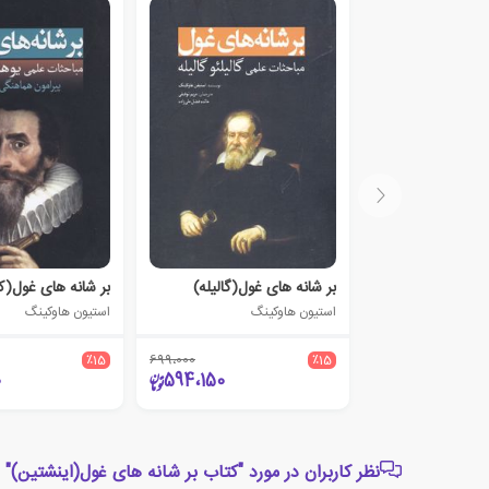
بر شانه های غول(گالیله)
بر شانه های غول(کپ
استیون هاوکینگ
استیون هاوکینگ
٪15
699،000
٪15
0
594،150
نظر کاربران در مورد "کتاب بر شانه های غول(اینشتین)"