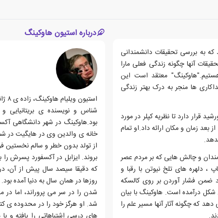
درباره استیون هاوکینگ
 که به بررسی تحقیقات دانشمندانی
قیقات آنها چگونه زندگی فعلی مارا
هستیم."هاوکینگ" معتقد است این
اکاری ها منجر به درک بهتر زندگی
شناس و نویسنده ی بریتانیایی و 
ید قرار دارد تا نظریه کپلر در مورد
بود.هاوکینگ در شهر دانشگاهی آکسف
 بعد زمان و مکان ارائه داد.او تمام
خانه ی والدین وی در هایگیت در شمال
دهد.
از تولد بدون خطر و سالم نخستین فرز
ندان و چالش هایی که بر مردم عصر
بروند. ایزابل در آکسفورد پسرش را به
 ، دلهره های تلخ نیوتن با رقبا و
 ضمن فشار آوردن بر روی کالسکه
روزها در همان سال به دنیا آمده بود
 شکل درآمده است. هاوکینگ با بیان
شدن را در سر می پروراند، اما در 
هد که چگونه آثار آنها مسیر علم را
شد. او هرگز خود را در محدوده ی ک
ند.
های درسی اشتباهاتی را یافته و با 