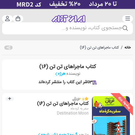
دسته‌بندی
ورود 
سبد خرید
جستجوی کتاب، نویسنده و...
خانه
/
کتاب ماجراهای تن تن (16)
کتاب ماجراهای تن تن (16)
نویسنده:
هرژه
3
ناشر این کتاب را منتشر کرده‌اند
پیشنهاد ویژه
3.5
از
1
رأی
کتاب ماجراهای تن تن (16)
سفر به کره ماه
Destination Moon
مترجم:
گروه ترجمه نشر رایحه