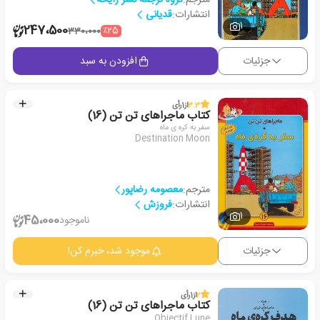
انتشارات:
قدیانی
1
247،500
٪25
330،000
جزئیات
افزودن به سبد
3.3
از
1
رأی
کتاب ماجراهای تن تن (16)
سفر به کره ی ماه
Destination Moon
مترجم:
معصومه رضاپور
انتشارات:
فروزش
1
45،000
ناموجود
جزئیات
موجود شد، خبرم کن!
2
از
1
رأی
کتاب ماجراهای تن تن (16)
Objectif Lune