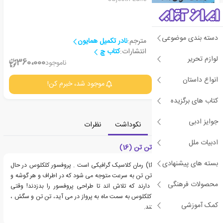
دسته بندی موضوعی
مترجم:
نادر تکمیل همایون
انتشارات:
کتاب چ
لوازم تحریر
2
360،000
ناموجود
انواع داستان
جزئیات
موجود شد، خبرم کن!
کتاب های برگزیده
جوایز ادبی
معرفی
دسته‌بندی
نکوداشت
نظرات
ادبیات ملل
معرفی کتاب ماجراهای تن تن (16)
بسته های پیشنهادی
کتاب ماجراهای تن تن (16) رمان کلاسیک گرافیکی است . پروفسور کلکلوس در حال
ساخت موشک است ، اما تن تن به سرعت متوجه می شود که در اطراف و هر گوشه و
محصولات فرهنگی
کناری، جاسوسانی وجود دارند که تلاش اند تا طراحی پروفسور را بدزدند! وقتی
سرانجام موشک پروفسور کلکلوس به سمت ماه به پرواز در می آید، تن تن و سگش ،
کمک آموزشی
برفی سوار بر هواپیما هستند.