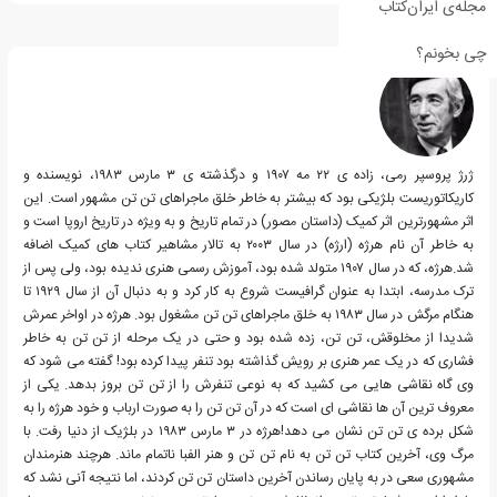
مجله‌ی ایران‌کتاب
درباره هرژه
چی بخونم؟
ژرژ پروسپر رمی، زاده ی ۲۲ مه ۱۹۰۷ و درگذشته ی ۳ مارس ۱۹۸۳، نویسنده و
کاریکاتوریست بلژیکی بود که بیشتر به خاطر خلق ماجراهای تن تن مشهور است. این
اثر مشهورترین اثر کمیک (داستان مصور) در تمام تاریخ و به ویژه در تاریخ اروپا است و
به خاطر آن نام هرژه (ارژه) در سال ۲۰۰۳ به تالار مشاهیر کتاب های کمیک اضافه
شد.هرژه، که در سال ۱۹۰۷ متولد شده بود، آموزش رسمی هنری ندیده بود، ولی پس از
ترک مدرسه، ابتدا به عنوان گرافیست شروع به کار کرد و به دنبال آن از سال ۱۹۲۹ تا
هنگام مرگش در سال ۱۹۸۳ به خلق ماجراهای تن تن مشغول بود. هرژه در اواخر عمرش
شدیدا از مخلوقش، تن تن، زده شده بود و حتی در یک مرحله از تن تن به خاطر
فشاری که در یک عمر هنری بر رویش گذاشته بود تنفر پیدا کرده بود! گفته می شود که
وی گاه نقاشی هایی می کشید که به نوعی تنفرش را از تن تن بروز بدهد. یکی از
معروف ترین آن ها نقاشی ای است که در آن تن تن را به صورت ارباب و خود هرژه را به
شکل برده ی تن تن نشان می دهد!هرژه در ۳ مارس ۱۹۸۳ در بلژیک از دنیا رفت. با
مرگ وی، آخرین کتاب تن تن به نام تن تن و هنر الفبا ناتمام ماند. هرچند هنرمندان
مشهوری سعی در به پایان رساندن آخرین داستان تن تن کردند، اما نتیجه آنی نشد که