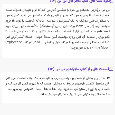
نکوداشت های کتاب ماجراهای تن تن (16)
تن تن بزرگترین ماجراجویی خود را هنگامی آغاز می کند که او و کاپیتان هادوک نسبتا
احضار شده اند تا به پروفسور کلکلوس در کلو بپیوندند. مشخص می شود که پروفسور
به منظور ساختن موشک به یک کنسرسیوم پیوسته است که شخصی را روی ماه فرود
خواهد آورد (در سال 1953 بوده، قبل از نیل آرمسترانگ). متأسفانه ، این پروژه مورد
توجه ناخواسته کسانی قرار گرفته است که به خرابکاری و تقلب متوسل شدند تا
تکنولوژی را بدزدند. آیا این پروژه موفقیت آمیز است؟ خوب ، احتمالا آشکار کردن این
که ادامه داستان در ماه ادامه پیدا میکند خیلی داستان را آشکار نمیکند. Explorer on
the Moon . - دیوید هوریوچی
قسمت هایی از کتاب ماجراهای تن تن (16)
«-در این بخش از همکاری مهندس خوب و کاردانم فرانک ولف استفاده می کنم.
الان مشغول تکمیل طرحهای مربوط به موشکی هستم که با نیروی اتمی کار می کنه و
قصد دارم با اون در سطح کره ماه فرود بیام.-ها! ها!ها!… ماه!… کلکولس پیر روی ماه!…
ها! ها! ها!… چه فکرایی می کنی!…ماه!…کار خوبیه!…»