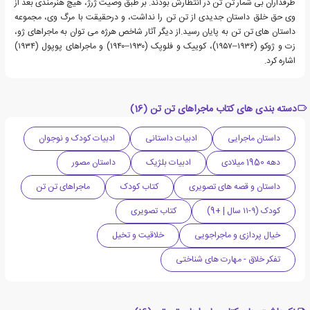
طرفداران بی شمار تن تن در انتظارش بودند. بر طبق وصیت ژرژ، هیچ هنرمندی بعد از
وی حق خلق داستان جدیدی از تن تن را نداشت، و درحقیقت با مرگ وی، مجموعه
داستان های تن تن به پایان رسید.از دیگر آثار شاخص هرژه می توان به ماجراهای ژو،
زت و ژوکو ‏(۱۹۳۶–۱۹۵۷)، کوییک و فلوپک ‏(۱۹۳۰–۱۹۴۰) و ماجراهای پوپول ‏(۱۹۳۴)
اشاره کرد.
دسته بندی های کتاب ماجراهای تن تن (16)
داستان ماجرایی
ادبیات داستانی
ادبیات کودک و نوجوان
دهه 1950 میلادی
ادبیات بلژیک
داستان مصور
داستان و قصه های تصویری
کتاب کودک
ماجراهای تن تن
کودک (۹-۱۱ سال | +9)
کتاب تصویری
خیال پردازی و ماجراجویی
خلاقیت و تخیل
تفکر خلاق - مهارت های شناختی