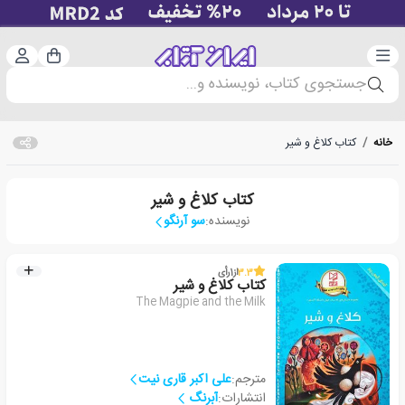
دسته‌بندی
ورود 
سبد خرید
جستجوی کتاب، نویسنده و...
خانه
/
کتاب کلاغ و شیر
کتاب کلاغ و شیر
نویسنده:
سو آرنگو
3.3
از
1
رأی
کتاب کلاغ و شیر
The Magpie and the Milk
مترجم:
علی اکبر قاری نیت
انتشارات:
آبرنگ