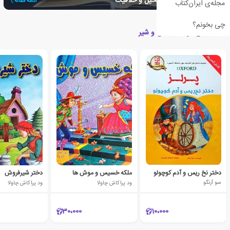
ژانر فانتزی، پرورشگاه تخیل و خلاقیت
ادامه مقاله
مجله‌ی ایران‌کتاب
چی بخونم؟
کتاب های مرتبط با کلاغ و شیر
دختر نخ ریس و آدم کوچولو
ملکه خسیس و موش ها
دختر شیرفروش
سو آرنگو
ود پراکاش چاولا
ود پراکاش چاولا
30،000
10،000