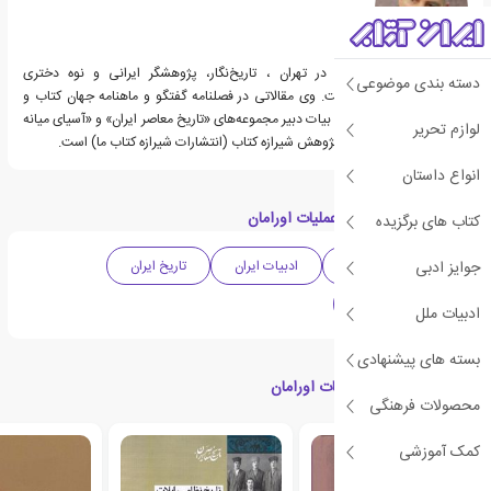
کاوه بیات متولد ۱۳۳۳ در تهران ، تاریخ‌نگار، پژوهشگر ایرانی و نوه دختری
دسته بندی موضوعی
صولت‌الدوله قشقایی است. وی مقالاتی در فصلنامه گفتگو و ماهنامه جهان کتاب و
ماهنامهٔ اندیشهٔ پویا دارد. بیات دبیر مجموعه‌های «تاریخ معاصر ایران» و «آسیای میانه
لوازم تحریر
و قفقاز» در شرکت نشر و پژوهش شیرازه کتاب (انتشارات شیرازه کتاب ما) است.
انواع داستان
دسته بندی های کتاب عملیات اورامان
کتاب های برگزیده
جوایز ادبی
ادبیات واقع گرایانه
ادبیات ایران
تاریخ ایران
گردآوری و تلفیق
ادبیات ملل
بسته های پیشنهادی
کتاب های مرتبط با عملیات اورامان
محصولات فرهنگی
کمک آموزشی
ی
ش
ن
ه
ا
د
و
ی
ژ
پ
ه