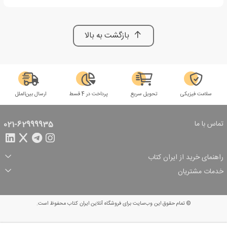
بازگشت به بالا
سلامت فیزیکی
تحویل سریع
پرداخت در 4 قسط
ارسال بین‌الملل
تماس با ما
021-62999935
راهنمای خرید از ایران کتاب
ثبت سفارش
شیوه پرداخت
خدمات مشتریان
تخفیف‌های خرید
شرایط ارسال سفارش
درباره ما
شرایط استفاده
حریم خصوصی
پیگیری سفارش
بازگرداندن سفارش
پرسش‌های متداول
© تمام حقوق این وب‌سایت برای فروشگاه آنلاین ایران کتاب محفوظ است.