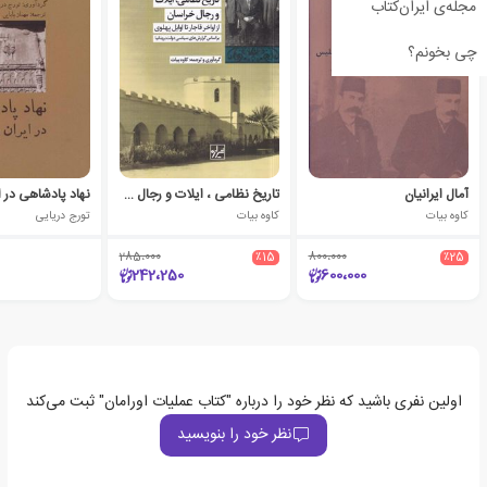
مجله‌ی ایران‌کتاب
چی بخونم؟
آمال ایرانیان
تاریخ نظامی ، ایلات و رجال خراسان
نهاد پادشاهی در ا
کاوه بیات
کاوه بیات
تورج دریایی
285،000
٪15
800،000
٪25
242،250
600،000
اولین نفری باشید که نظر خود را درباره "کتاب عملیات اورامان" ثبت می‌کند
نظر خود را بنویسید