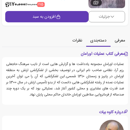
1
170،000
٪15
200،000
جزئیات
افزودن به سبد
معرفی
دسته‌بندی
نظرات
معرفی کتاب عملیات اورامان
عملیات اورامان مجموعه یادداشت ها و گزارش هایی است از نایب سرهنگ حاجعلی
رزم آرا، نظامی صاحب نام ایرانی در توصیف بخشی از لشکرکشی ارتش به منطقه
اورامان در پاییز و زمستان 1310 شمسی.این لشکرکشی که آن را می توان آخرین
عملیات عمده از رشته لشکرکشی هایی دانست که از بدو تأسیس ارتش در سال 1300 بر
ضد قدرت های عشایری و محلی کشور آغاز شد، عملیاتی بود که بر یک دوره چند
صدساله از فرمانروایی سلاطین اورامان خاندان حاکم محلی پایان نهاد.
درباره کاوه بیات