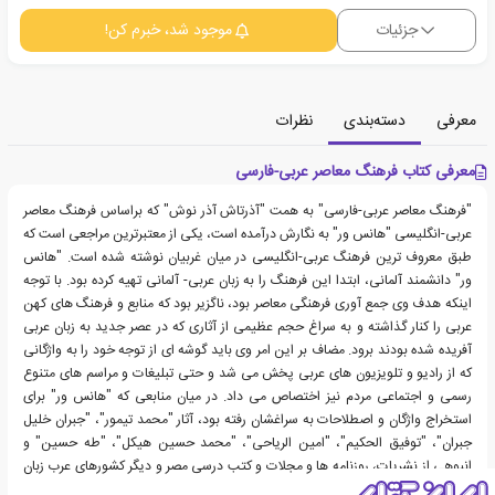
جزئیات
موجود شد، خبرم کن!
معرفی
دسته‌بندی
نظرات
معرفی کتاب فرهنگ معاصر عربی-فارسی
"فرهنگ معاصر عربی-فارسی" به همت "آذرتاش آذر نوش" که براساس فرهنگ معاصر
عربی-انگلیسی "هانس ور" به نگارش درآمده است، یکی از معتبرترین مراجعی است که
طبق معروف ترین فرهنگ عربی-انگلیسی در میان غربیان نوشته شده است. "هانس
ور" دانشمند آلمانی، ابتدا این فرهنگ را به زبان عربی- آلمانی تهیه کرده بود. با توجه
اینکه هدف وی جمع آوری فرهنگی معاصر بود، ناگزیر بود که منابع و فرهنگ های کهن
عربی را کنار گذاشته و به سراغ حجم عظیمی از آثاری که در عصر جدید به زبان عربی
آفریده شده بودند برود. مضاف بر این امر وی باید گوشه ای از توجه خود را به واژگانی
که از رادیو و تلویزیون های عربی پخش می شد و حتی تبلیغات و مراسم های متنوع
رسمی و اجتماعی مردم نیز اختصاص می داد. در میان منابعی که "هانس ور" برای
استخراج واژگان و اصطلاحات به سراغشان رفته بود، آثار "محمد تیمور"، "جبران خلیل
جبران"، "توفیق الحکیم"، "امین الریاحی"، "محمد حسین هیکل"، "طه حسین" و
انبوهی از نشریات، روزنامه ها و مجلات و کتب درسی مصر و دیگر کشورهای عرب زبان
به چشم می خورد.