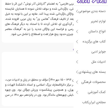
اکنون در "فرهنگ معاصر عربی-فارسی" به اهتمام "آذرتاش آذر نوش"، این اثر با حفظ
چهارچوب های فرهنگ اصلی، بازگردانی شده و مولف تلاش نموده تا همتایان شایسته
دسته بندی موضوعی
ای را در زبان فارسی برای واژگان بازگردانی شده پیدا کند. علاوه بر این با توجه به خیل
عظیم واژگان جدیدی که بعد از تالیف فرهنگ "هانس ور" به زبان عربی افزوده شده،
لوازم تحریر
"آذرتاش آذر نوش" و تیم گردآوری او، تلاش کردند تا با استناد به دیگر فرهنگ های
نوین عربی، انگلیسی، فارسی و فرانسه این واژگان جدید را نیز به "فرهنگ معاصر
انواع داستان
عربی-فارسی" بیافزایند که چیزی حدود پنج هزار لغت و اصطلاح را شامل می شود.
کتاب های برگزیده
درباره آذرتاش آذرنوش
جوایز ادبی
ادبیات ملل
بسته های پیشنهادی
آذرتاش آذرنوش (۲۹ بهمن ۱۳۱۶ – ۱۵ مهر ۱۴۰۰) مؤلف و محقق در زبان و ادبیات عرب،
محصولات فرهنگی
مدیر بخش ادبیات عرب در مرکز دائرةالمعارف بزرگ اسلامی و استاد دانشکدهٔ الهیات و
معارف اسلامی دانشگاه تهران، و همچنین پیشکسوت ورزش چوگان بود. وی چهره
کمک آموزشی
ماندگار ادبیات عرب در همایش چهره‌های ماندگار بود. وی در پانزدهم مهر ۱۴۰۰ در سن
۸۴ سالگی درگذشت.
مجله‌ی ایران‌کتاب