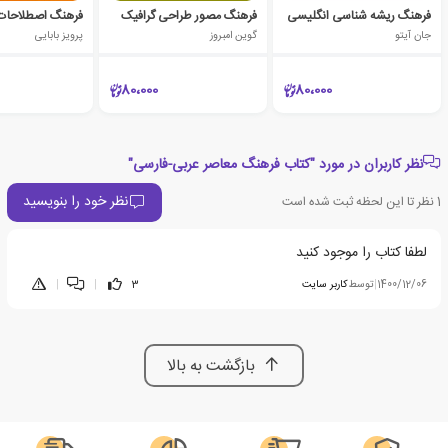
فرهنگ ریشه شناسی انگلیسی
فرهنگ مصور طراحی گرافیک
فرهنگ اصطلاحات
جان آیتو
گوین امبروز
پرویز بابایی
80،000
80،000
نظر کاربران در مورد "کتاب فرهنگ معاصر عربی-فارسی"
نظر خود را بنویسید
1
نظر تا این لحظه ثبت شده است
لطفا کتاب را موجود کنید
1400/12/06
|
توسط
کاربر سایت
3
|
|
بازگشت به بالا