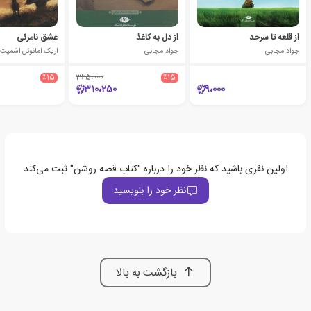
از قلعه تا سرحد
از دل به کاغذ
عشق نامرئی
جواد مجابی
جواد مجابی
اریک امانوئل اشمیت
٪15
365،000
٪15
310،250
9،000
اولین نفری باشید که نظر خود را درباره "کتاب قصه روشن" ثبت می‌کند
نظر خود را بنویسید
بازگشت به بالا