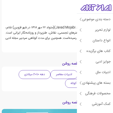
دسته بندی موضوعی
جواد مجابی (به انگلیسی: Javad Mojabi)(متولد ۲۲ مهر ۱۳۱۸ در شهر قزوین) شاعر،
لوازم تحریر
نویسنده، منتقد ادبی و هنرهای تجسمی، نقاش، طنزپرداز و روزنامه‌نگار ایرانی است.
از او آثار متعددی به چاپ رسیده‌است. همچنین برای مدت کوتاهی سردبیر مجله ادبی
انواع داستان
دنیای سخن بود.
کتاب های برگزیده
جوایز ادبی
دسته بندی های کتاب قصه روشن
ادبیات ملل
ادبیات داستانی
ادبیات معاصر
دهه 2010 میلادی
بسته های پیشنهادی
رمان
داستان کوتاه
محصولات فرهنگی
مقالات مرتبط با کتاب قصه روشن
کمک آموزشی