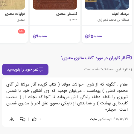
مرصاد العباد
گلستان سعدی
غزلیات سعدی
عبدالله بن محمد نجم رازی
سعدی
سعدی
٪10
90،000
650،000
نظر کاربران در مورد "کتاب مثنوی معنوی"
نظر خود را بنویسید
1
نظر تا این لحظه ثبت شده است
سلام . آنگونه که از شرح احوالات مولانا ( کتاب گزیده آثار مولانا اثر آقای
محمود نامنی ) پیداست ، می‌توان فهمید که وی آشنایی خود با شمس
تبریزی را نقطه عطف زندگی اش می‌داند تا آنجا که نجات از ( منصب
کلیدداری بهشت ) و هدایتش از تاریکی بسوی عقل آخر را مدیون شمس
است . مچکرم .
1401/03/09
|
توسط
کاربر سایت
1
|
|