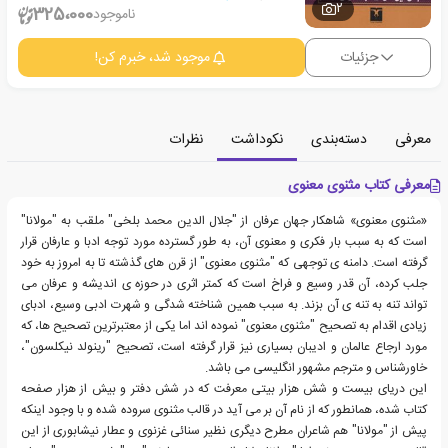
2
325،000
ناموجود
جزئیات
موجود شد، خبرم کن!
معرفی
دسته‌بندی
نکوداشت
نظرات
معرفی کتاب مثنوی معنوی
«مثنوی معنوی» شاهکار جهان عرفان از "جلال الدین محمد بلخی" ملقب به "مولانا"
است که به سبب بار فکری و معنوی آن، به طور گسترده مورد توجه ادبا و عارفان قرار
گرفته است. دامنه ی توجهی که "مثنوی معنوی" از قرن های گذشته تا به امروز به خود
جلب کرده، آن قدر وسیع و فراخ است که کمتر اثری در حوزه ی اندیشه و عرفان می
تواند تنه به تنه ی آن بزند. به سبب همین شناخته شدگی و شهرت ادبی وسیع، ادبای
زیادی اقدام به تصحیح "مثنوی معنوی" نموده اند اما یکی از معتبرترین تصحیح ها، که
مورد ارجاع عالمان و ادیبان بسیاری نیز قرار گرفته است، تصحیح "رینولد نیکلسون"،
خاورشناس و مترجم مشهور انگلیسی می باشد.
این دریای بیست و شش هزار بیتی معرفت که در شش دفتر و بیش از هزار صفحه
کتاب شده، همانطور که از نام آن بر می آید در قالب مثنوی سروده شده و با وجود اینکه
پیش از "مولانا" هم شاعران مطرح دیگری نظیر سنائی غزنوی و عطار نیشابوری از این