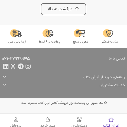
بازگشت به بالا
سلامت فیزیکی
تحویل سریع
پرداخت در 4 قسط
ارسال بین‌الملل
تماس با ما
021-62999935
راهنمای خرید از ایران کتاب
ثبت سفارش
شیوه پرداخت
خدمات مشتریان
تخفیف‌های خرید
شرایط ارسال سفارش
درباره ما
شرایط استفاده
حریم خصوصی
پیگیری سفارش
بازگرداندن سفارش
پرسش‌های متداول
© تمام حقوق این وب‌سایت برای فروشگاه آنلاین ایران کتاب محفوظ است.
سبد خرید
ایران کتاب
دسته‌بندی
سبد خرید
پروفایل