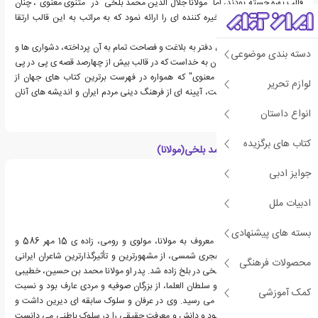
قالب بهره جسته بودند، اما "مولانا جلال الدین محمد بلخی" در "مثنوی معنوی"، چنان
محتوای شگفت انگیز و خیره کننده ای را ارائه نمود که به مراتب به این قالب ارتقا
بخشید.
آنچه "مولانا" در این شش دفتر به بلاغت و فصاحت تمام به آن پرداخته، دشواری ها و
دسته بندی موضوعی
مصائب انسان در راه رسیدن به خداست که در قالب بیش از چهارصد قصه ی پی در پی
بیان شده است. "مثنوی معنوی" که همواره در فهرست برترین کتاب های جهان از
لوازم تحریر
جایگاه رفیعی برخوردار است، آیینه ای از فرهنگ دینی مردم ایران و اندیشه های آنان
می باشد.
انواع داستان
کتاب های برگزیده
درباره جلال الدین محمد بلخی(مولانا)
جوایز ادبی
ادبیات ملل
بسته های پیشنهادی
جلال الدین محمد بلخی معروف به مولانا، مولوی و رومی، زاده ی 15 مهر 586 و
درگذشته ی 4 دی 652 هجری شمسی، از مشهورترین و تأثیرگذارترین شاعران ایرانی
محصولات فرهنگی
است.جلال الدین محمد بلخی در بلخ زاده شد. پدر او مولانا محمد بن حسین، خطیبی
معروف به بهاءالدین ولد و سلطان العلما، از بزرگان صوفیه و مردی عارف بود و نسبت
کمک آموزشی
خرقه ی او به احمد غزالی می رسید. وی در عرفان و سلوک سابقه ای دیرین داشت و
چون اهل بحث و جدال نبود و دانش و معرفت حقیقی را در سلوک باطنی می دانست