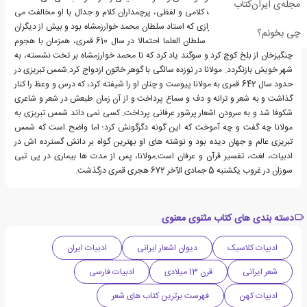
مجله‌ی ایران‌کتاب
نه در مباحثات و مناقشات کلامی و لفظی، پرچمداران کلام و جدال با او مخالفت می
کردند؛ از جمله فخرالدین رازی که استاد سلطان محمد خوارزمشاه بود و بیش از دیگران
چی بخونم؟
شاه را علیه او برانگیخت. سلطان العلما احتمالا در سال 610 قمری، همزمان با هجوم
چنگیزخان از بلخ کوچ کرد و سوگند یاد کرد که تا محمد خوارزمشاه بر تخت نشسته، به
شهر خویش بازنگردد. مولانا در نوزده سالگی با گوهر خاتون ازدواج کرد.شمس تبریزی در
حدود سال 642 قمری به مولانا پیوست و چنان او را شیفته کرد، که درس و وعظ را کنار
گذاشت و به شعر و ترانه و دف و سماع پرداخت و از آن زمان طبعش در شعر و شاعری
شکوفا شد و به سرودن اشعار پرشور عرفانی پرداخت. کسی نمی داند شمس تبریزی به
مولانا چه گفت و چه آموخت که این گونه دگرگونش کرد؛ اما واضح است که شمس
تبریزی عالم و جهان دیده بود و نوشته های او بهترین گواه بر دانش گسترده اش در
ادبیات، لغت، تفسیر قرآن و عرفان است.مولانا، پس از مدت ها بیماری در پی تبی
سوزان در غروب یکشنبه 5 جمادی الآخر 672 هجری قمری درگذشت.
دسته بندی های کتاب مثنوی معنوی
ادبیات کلاسیک
دیوان اشعار ایرانی
ادبیات ایران
شعر ایرانی
قرن 13 میلادی
ادبیات فارسی
ادبیات کهن
فهرست برترین کتاب های شعر