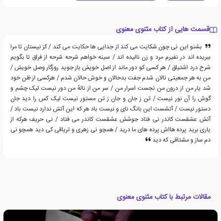
قسمت هایی از کتاب مثنوی معنوی
بشنو این نی چون شکایت می کند از جدایی ها حکایت می کند / کز نیستان تا مرا
ببریده اند در نفیرم مرد و زن نالیده اند / سینه خواهم شرحه شرحه از فراق تا بگویم
شرح درد اشتیاق / هر کسی کو دور ماند از اصل خویش باز جوید روزگار وصل خویش /
من به هر جمعیتی نالان شدم جفت بدحالان و خوش حالان شدم / هرکسی از ظن خود
شد یار من از درون من نجست اسرار من / سر من از نالهٔ من دور نیست لیک چشم و
گوش را آن نور نیست / تن ز جان و جان ز تن مستور نیست لیک کس را دید جان
دستور نیست / آتشست این بانگ نای و نیست باد هر که این آتش ندارد نیست باد /
آتش عشقست کاندر نی فتاد جوشش عشقست کاندر می فتاد / نی حریف هرکه از
یاری برید پرده هااش پرده های ما درید / همچو نی زهری و تریاقی کی دید همچو نی
دم ساز و مشتاقی که دید
مقالات مرتبط با کتاب مثنوی معنوی