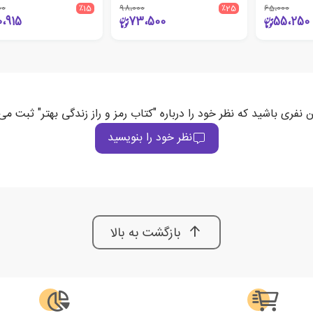
00
٪15
98،000
٪25
65،000
0،915
73،500
55،250
ن نفری باشید که نظر خود را درباره "کتاب رمز و راز زندگی بهتر" ثبت می‌
نظر خود را بنویسید
بازگشت به بالا