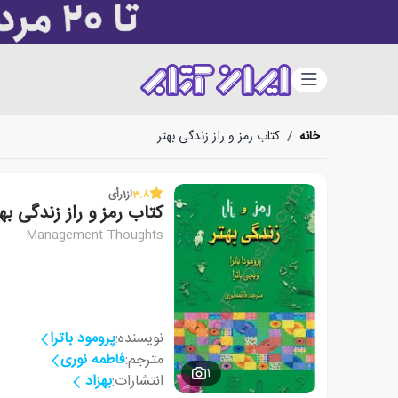
دسته‌بندی
خانه
/
کتاب رمز و راز زندگی بهتر
3.8
از
1
رأی
کتاب رمز و راز زندگی بهت
Management Thoughts
نویسنده:
پرومود باترا
مترجم:
فاطمه نوری
1
انتشارات:
بهزاد