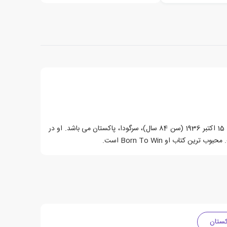
پرومود باترا نویسنده پاکستانی متولد 15 اکتبر 1936 (سن 84 سال)، سرگودا، پاکستان می باشد. او در
ن کتاب او Born To Win است.
کستان