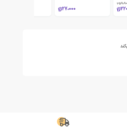
259،9
70،000
27،000
22
کند