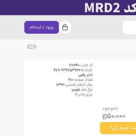
ورود / ثبت‌نام
سبد خرید
کد کتاب:
62340
شابک:
978-9642569328
قطع:
رقعی
تعداد صفحه:
410
سال انتشار شمسی:
1393
نوع جلد:
شومیز
سری چاپ:
2
ناموجود
50،000
د، خبرم کن!