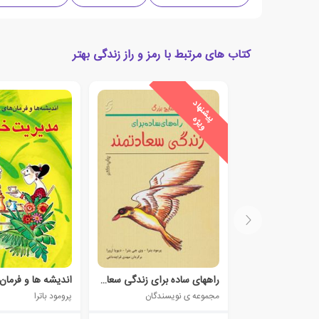
کتاب های مرتبط با رمز و راز زندگی بهتر
ی
ش
ن
ه
ا
د
و
ی
ژ
پ
ه
راههای ساده برای زندگی سعادتمند
مجموعه ی نویسندگان
پرومود باترا