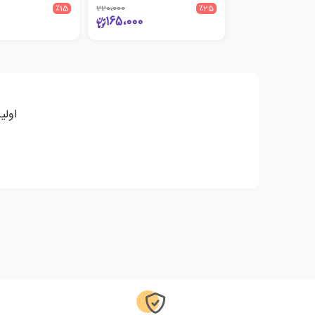
٪15
220،000
٪25
165،000
اولی