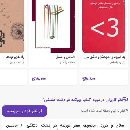
به شیوه ی خودشان عاشق می شوند
الماس و عسل
راه های نرفته
علی باباچاهی
محمد زمانی
مرضیه امیری
18،000
8،800
نظر کاربران در مورد "کتاب یورتمه در دشت دلتنگی"
نظر خود را بنویسید
4
نظر تا این لحظه ثبت شده است
سلام و درود. مجموعه شعر یورتمه در دشت دلتنگی از محسن