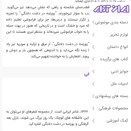
پیامبر جا زد و گله را به نابودی کشاند.
"محسن حسینخانی" از قطب‌نمای شکسته و راهی که نشان می‌دهد نیز می‌گوید.
وقتی که همچون یک اسب با سوار تیرخورده، "یورتمه در دشت دلتنگی" را تجربه
می‌کند، فصل‌ها چیزی جز تکرار نیستند و درس‌ها، جز برای فراموشی تعلیم داده
دسته بندی موضوعی
نمی‌شوند. در جغرافیایی که سرد و خشک است و در تاریخی که هنوز در بهت حمله‌
مغولهاست، کاج‌ها، فصل را به خواب فراموشی سپرده‌اند و منتظر تبری هستند تا این
لوازم تحریر
خواب ترسناک را تمام کند.
"محسن حسینخانی" در "یورتمه در دشت دلتنگی"، از عراق و ترکیه و سوریه نیز یاد
انواع داستان
می‌کند و خاطره شاعری را زنده نگه می‌دارد و با اندوهی که همچون بار بر دوش و
همچون سوز در لباس می‌پیچد، اشعارش را به خواننده تفهیم می‌کند.
کتاب های برگزیده
جوایز ادبی
درباره محسن حسینخانی
ادبیات ملل
بسته های پیشنهادی
محصولات فرهنگی
محسن حسینخانی متولد ۱۳۶۷، شاعر ایرانی است. از مجموعه شعرهای او می‌توان به
کودکی ام را پس بدهید، این عاشقانه های کوچک یک روز بزرگ می شوند، باران بعد
کمک آموزشی
رفتنت بند نمی آید، زمین گرفتگی و یورتمه در دشت دلتنگی اشاره کرد.