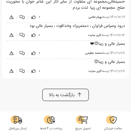
حسینخانی،مجموعه ای متفاوت از سایر آثار این شاعر جوان با محوریت
صلح. مجموعه ای زیبا. لذت بردم
1400/12/09
|
توسط
بهرام غلامی
0
|
|
درود وسپاس فراوان ، دستمریزاد وخداقوت ، بسیار عالی بود
1400/12/03
|
توسط
کاربر سایت
0
|
|
بسیار عالی و زیبا😍❤️
1400/11/28
|
توسط
محمد عظیمی
0
|
|
بسیار عالی و زیبا😍
1400/11/28
|
توسط
کاربر سایت
0
|
|
بازگشت به بالا
سلامت فیزیکی
تحویل سریع
پرداخت در 4 قسط
ارسال بین‌الملل