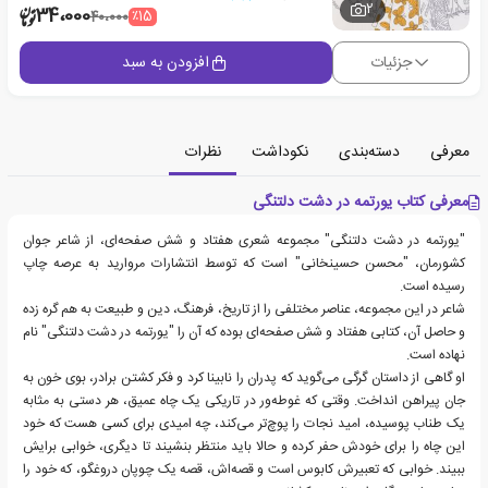
2
34،000
٪15
40،000
جزئیات
افزودن به سبد
معرفی
دسته‌بندی
نکوداشت
نظرات
معرفی کتاب یورتمه در دشت دلتنگی
"یورتمه در دشت دلتنگی" مجموعه شعری هفتاد و شش صفحه‌ای، از شاعر جوان
کشورمان، "محسن حسینخانی" است که توسط انتشارات مروارید به عرصه چاپ
رسیده است.
شاعر در این مجموعه، عناصر مختلفی را از تاریخ، فرهنگ، دین و طبیعت به هم گره زده
و حاصل آن، کتابی هفتاد و شش صفحه‌ای بوده که آن را "یورتمه در دشت دلتنگی" نام
نهاده است.
او گاهی از داستان گرگی می‌گوید که پدران را نابینا کرد و فکر کشتن برادر، بوی خون به
جان پیراهن انداخت. وقتی که غوطه‌ور در تاریکی یک چاه عمیق، هر دستی به مثابه
یک طناب پوسیده، امید نجات را پوچ‌تر می‌کند، چه امیدی برای کسی هست که خود
این چاه را برای خودش حفر کرده و حالا باید منتظر بنشیند تا دیگری، خوابی برایش
ببیند. خوابی که تعبیرش کابوس‌ است و قصه‌اش، قصه‌ یک چوپان دروغگو، که خود را