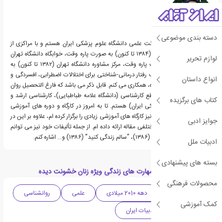
دسته بندی موضوعی
من دکتر قهاری، عضو هیئت علمی دانشگاه علوم پزشکی ایران هستم و با مراکزی از
جمله: مرکز مشاوره سگال (۱۳۸۴ تا کنون) به صورت پاره وقت، خوابگاه دانشگاه تهران
لوازم تحریر
(۱۳۸۴ تا کنون) به صورت پاره وقت، مرکز مشاوره دانشگاه تهران (۱۳۸۲ تا کنون) به
صورت پاره وقت و با هدف رفتار درمانی-شناختی برای اختلالات اضطرابی، افسردگی و
انواع داستان
اعتیاد دانشجویان دانشگاه، همکاری می کنم. قابل ذکر می باشد که فارغ التحصیل روان
شناسی بالینی در سه مقطع کارشناسی (دانشگاه علامه طباطبایی)، کارشناسی ارشد و
کتاب های برگزیده
دکترا (دانشگاه علوم پزشکی ایران) هستم. تا به امروز در کارگاه و دوره های آموزشی
مختلفی شرکت کرده ام و نیز کارگاه های آموزشی زیادی را برگزار کرده ام، علاوه بر این در
جوایز ادبی
کنگره ها و سمینار های مختلفی مقاله ارائه داده ام. از جمله تألیفات خود نیز می توانم
به کتاب “هوش هیجانی” (۱۳۸۶)، “سالم زندگی کنید” (۱۳۸۶) و… اشاره کنم.
ادبیات ملل
بسته های پیشنهادی
دسته بندی های کتاب مهارت های زندگی ویژه زنان خشونت دیده
محصولات فرهنگی
ادبیات معاصر
دهه 2010 میلادی
علمی
روانشناسی
کمک آموزشی
خودپروری
ادبیات ایران