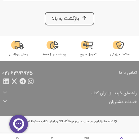
بازگشت به بالا
سلامت فیزیکی
تحویل سریع
پرداخت در 4 قسط
ارسال بین‌الملل
تماس با ما
021-62999935
راهنمای خرید از ایران کتاب
ثبت سفارش
شیوه پرداخت
خدمات مشتریان
تخفیف‌های خرید
شرایط ارسال سفارش
درباره ما
شرایط استفاده
حریم خصوصی
پیگیری سفارش
بازگرداندن سفارش
پرسش‌های متداول
© تمام حقوق این وب‌سایت برای فروشگاه آنلاین ایران کتاب محفوظ است.
سبد خرید