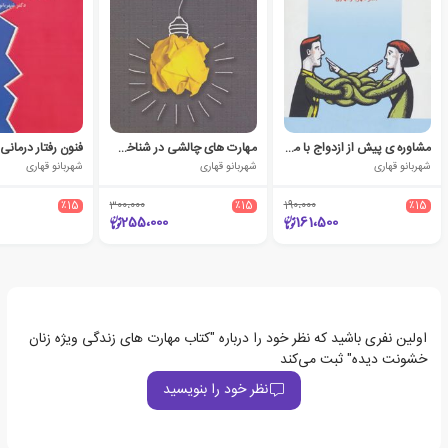
مشاوره ی پیش از ازدواج با موارد دشوار
مهارت های چالشی در شناخت درمانی
فنون رفتار درمانی
شهربانو قهاری
شهربانو قهاری
شهربانو قهاری
٪15
300،000
٪15
190،000
٪15
255،000
161،500
اولین نفری باشید که نظر خود را درباره "کتاب مهارت های زندگی ویژه زنان
خشونت دیده" ثبت می‌کند
نظر خود را بنویسید