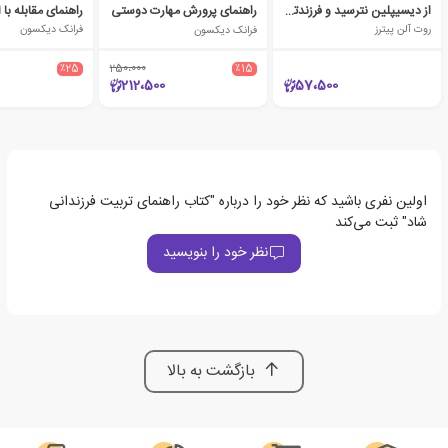
از دیسیپلین نترسید و فرزندتان را تربیت کنید
راهنمای پرورش مهارت دوستی
راهنمای مقابله با 
روت آلن پیترز
فرانک دیکسون
فرانک دیکسون
٪25
250،000
٪15
212،500
57،500
اولین نفری باشید که نظر خود را درباره "کتاب راهنمای تربیت فرزندانی
شاد" ثبت می‌کند
نظر خود را بنویسید
بازگشت به بالا