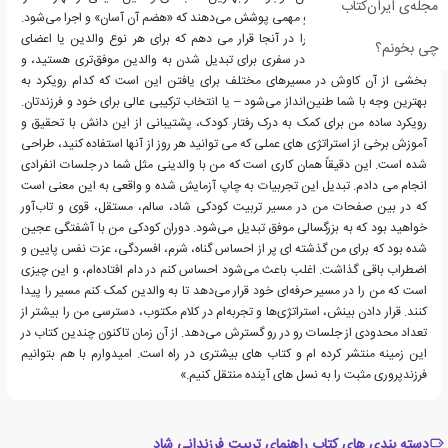
مجله‌ی ایران‌کتاب
در مورد موضوعات خاص و مهمی پوشش می‌دهند که «هضم آن آسان» و اجرا می‌شود.
من منابع مفید بسیاری را در آنجا قرار می دهم که برای هر نوع والدین یا اعضای
چی بخونم؟
خانواده مفید است. شما در سفری برای تبدیل شدن به والدین موفق‌تری هستید، و
بخشی از آن کاوش در مسیرهای مختلف برای یافتن این است که کدام رویکرد به
بهترین وجه با شما طنین‌انداز می‌شود – یا انتخاب ترکیبی عالی برای خود و فرزندتان.
رویکرد ساده من برای کمک به درک رفتار کودک، پشتیبانی از این دانش با تحقیق و
آموزش برخی از استراتژی های عملی که می توانید هر روز از آنها استفاده کنید، طراحی
شده است. این دقیقاً همان کاری است که من با والدینی مثل شما در جلسات انفرادی
انجام می دادم. تبدیل این تجربیات به چاپ آزمایش شده و واقعی به این معنی است
که در بین صفحات من در مسیر تربیت کودکی شاد، سالم، مستقل، قوی و تاب‌آور
خواهید بود که به بزرگسالی موفق تبدیل می‌شود. دوران کودکی من با آشفتگی عجین
شده بود که برای من گذشته ای پر از احساس گناه، شرم، افسردگی، عزت نفس پایین و
اضطراب باقی گذاشت. اغلب باعث می‌شود احساس کنم در دام افتاده‌ام، و این چیزی
است که من را در مسیر حرفه‌ای خود قرار می‌دهد تا به والدین کمک کنم مسیر را پیدا
کنند. قرار دادن بینش، استراتژی‌ها و تجربه‌ام در کلام مکتوب، دسترسی من را بیشتر از
تعداد محدودی از جلسات رو در رو گسترش می‌دهد. از آن زمان تاکنون چندین کتاب در
این زمینه منتشر کرده ام و کتاب های بیشتری در راه است. امیدوارم با هم بتوانیم
فرزندپروری مثبت را به نسل های آینده منتقل کنیم.»
دسته بندی های کتاب راهنمای تربیت فرزندانی شاد