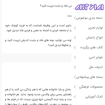
یا فقط می خواهید فرزندانی شاد و مثبت تربیت کنید؟
پس این کتاب برای شما است.
دسته بندی موضوعی
تربیت فرزند یک چالش مداوم است و این وظیفه شماست که به فرزند کوچک خود
لوازم تحریر
کمک کنید تا به عضوی مفید از جامعه، فردی با اعتماد به نفس و فردی شاد تبدیل شود.
انواع داستان
در اینجا آمده است که چگونه می توانید بچه های شاد و مثبت اندیش تربیت کنید و
آنها را به بزرگسالانی موفق و شکوفا تبدیل کنید!
کتاب های برگزیده
جوایز ادبی
درباره فرانک دیکسون
ادبیات ملل
بسته های پیشنهادی
محصولات فرهنگی
فرانک دیکسون: «والدین. مامان و بابا. خانواده هایی که با هم زندگی می کنند یا از هم
جدا شده اند. هیچ کتاب راهنمای رسمی برای والدین جدید وجود ندارد. هر خانواده و
کمک آموزشی
موقعیتی منحصر به فرد است و پایه ایده آلیستی تنها چیزی نیست که در فیلم ها و
تلویزیون می بینیم. عناوین موجود در بهترین کتاب‌های والدین طیفی از مهارت‌ها را