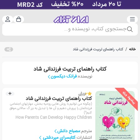
دسته‌بندی
ورود 
سبد خرید
جستجوی کتاب، نویسنده و...
خانه
/
کتاب راهنمای تربیت فرزندانی شاد
کتاب راهنمای تربیت فرزندانی شاد
نویسنده:
فرانک دیکسون
پیشنهاد ویژه
3
از
1
رأی
کتاب راهنمای تربیت فرزندانی شاد
(چگونه می توانیم با روش هایی روحیه بخش، مهارتهای اجتماعی
فرزندانمان را پرورش دهیم و آن ها را تبدیل به بزر گ سالانی موفق
کنیم؟)
How Parents Can Develop Happy Children
مترجم:
مصباح دانش
انتشارات:
کتابسرای میردشتی