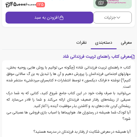
1
45،000
٪25
60،000
جزئیات
افزودن به سبد
معرفی
دسته‌بندی
نظرات
معرفی کتاب راهنمای تربیت فرزندانی شاد
کتاب « راهنمای تربیت فرزندانی شاد» (چگونه می توانیم با روش هایی روحیه بخش،
مهارتهای اجتماعی فرزندانمان را پرورش دهیم و آن ها را تبدیل به بزر گ سالانی موفق
کنیم؟) نوشته « فرانک دیکسون » توسط انتشارات « کتابسرای میردشتی» منتشر شده
است.
می‌توانید با صرف وقت خود در این کتاب جامع شروع کنید، کتابی که به شما درک
عمیقی از ریشه‌های رفتار ضعیف فرزندتان ارائه می‌کند و شما را قادر می‌سازد که
ریشه‌کن کردن عادت‌های بد و کاشتن بذر موفقیت آینده را آغاز کنید.
آیا کودک شما همیشه در رستوران ها، هواپیماها یا اسباب بازی فروشی ها عصبانی می
شود؟
آیا همیشه در معرض شکایت از رفتار بد فرزندتان در مدرسه هستید؟